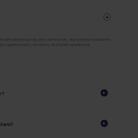
odré dětské bundy jsou vybrány tak, aby vydržely časté praní
 nás najdete kvalitu, na kterou se můžete spolehnout.
y?
ečení?