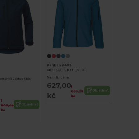
Kariban K402
KIDS' SOFTSHELL JACKET
Najnižší cena:
ftshell Jacket Kids
627,00
1
Objednat
033,29
kč
kč
1
Objednat
640,42
kč