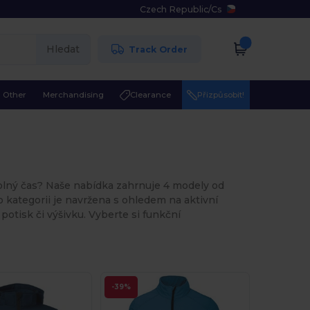
Czech Republic
/
Cs
Hledat
Track Order
Other
Merchandising
Clearance
Přizpůsobit!
volný čas? Naše nabídka zahrnuje 4 modely od
o kategorii je navržena s ohledem na aktivní
 potisk či výšivku. Vyberte si funkční
-39%