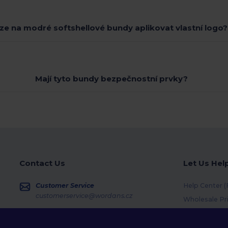
ze na modré softshellové bundy aplikovat vlastní logo?
Mají tyto bundy bezpečnostní prvky?
Contact Us
Let Us Hel
Customer Service
Help Center 
customerservice@wordans.cz
Wholesale Pr
Returns & Re
Sales
sales@wordans.cz
Shipping Me