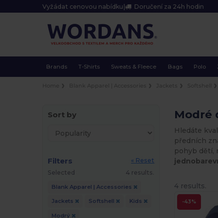
Vyžádat cenovou nabídku
|
Doručení za 24h hodin
Brands
T-Shirts
Sweats & Fleece
Bags
Polo
Home
Blank Apparel | Accessories
Jackets
Softshell
Modré 
Sort by
Hledáte kva
předních zna
pohyb dětí, n
Filters
jednobarevn
« Reset
Selected
4 results.
4 results.
Blank Apparel | Accessories
Jackets
Softshell
Kids
-43%
Modrý