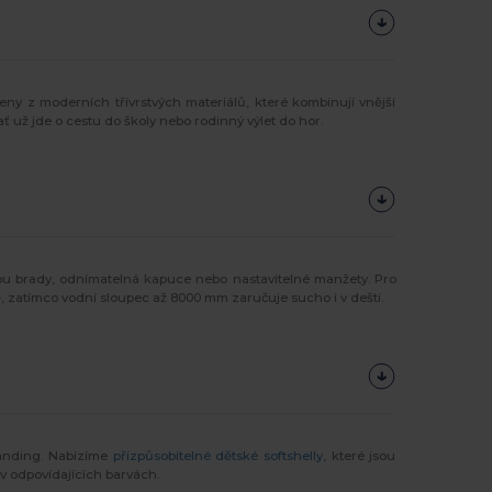
eny z moderních třívrstvých materiálů, které kombinují vnější
ť už jde o cestu do školy nebo rodinný výlet do hor.
u brady, odnímatelná kapuce nebo nastavitelné manžety. Pro
tě, zatímco vodní sloupec až 8000 mm zaručuje sucho i v dešti.
anding. Nabízíme
přizpůsobitelné dětské softshelly
, které jsou
v odpovídajících barvách.