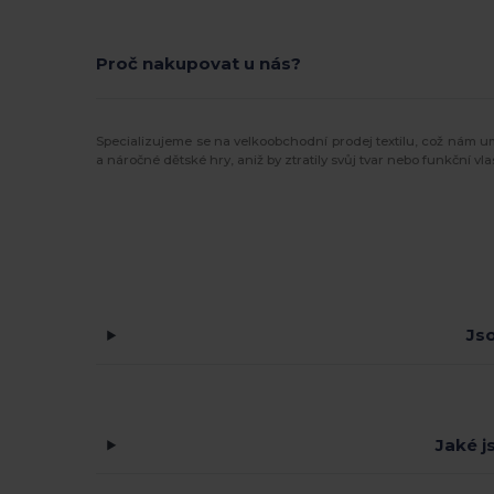
Proč nakupovat u nás?
Specializujeme se na velkoobchodní prodej textilu, což nám 
a náročné dětské hry, aniž by ztratily svůj tvar nebo funkční vl
Js
Jaké j