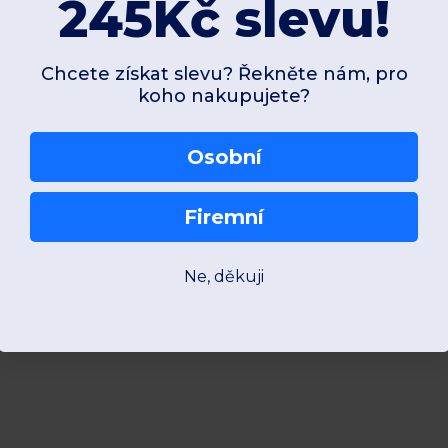
245Kč slevu!
Chcete získat slevu? Řekněte nám, pro
koho nakupujete?
Osobní
Firemní
Ne, děkuji