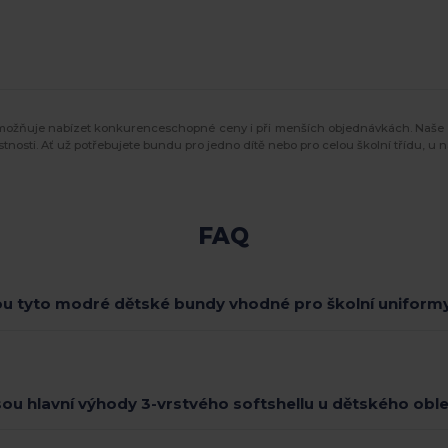
umožňuje nabízet konkurenceschopné ceny i při menších objednávkách. Naše m
astnosti. Ať už potřebujete bundu pro jedno dítě nebo pro celou školní třídu, u
FAQ
ou tyto modré dětské bundy vhodné pro školní uniform
sou hlavní výhody 3-vrstvého softshellu u dětského obl