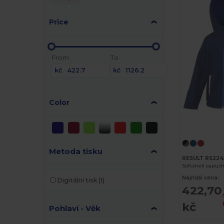
Price
From
To
kč
kč
Color
Metoda tisku
RESULT RS224
Softshell capuc
Najnižší cena:
Digitální tisk
(1)
422,70
kč
Pohlaví - Věk