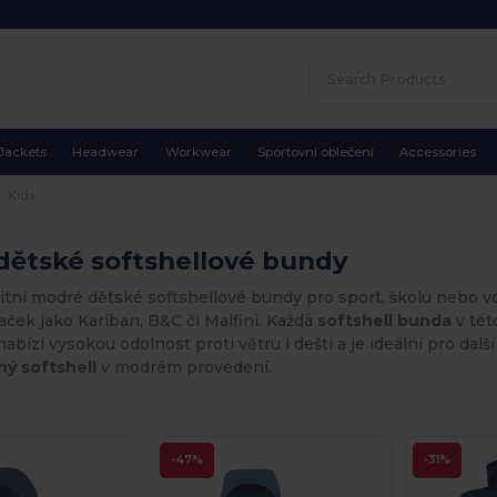
Jackets
Headwear
Workwear
Sportovní oblečení
Accessories
Kids
dětské softshellové bundy
litní modré dětské softshellové bundy pro sport, školu nebo 
ček jako Kariban, B&C či Malfini. Každá
softshell bunda
v tét
abízí vysokou odolnost proti větru i dešti a je ideální pro další
ý softshell
v modrém provedení.
-47%
-31%