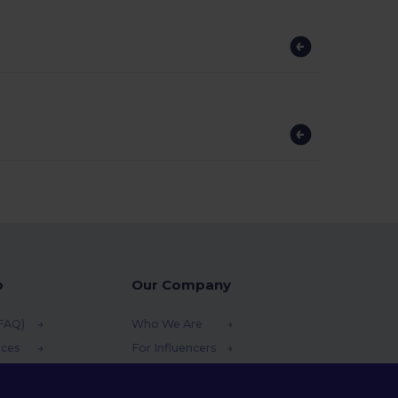
p
Our Company
(FAQ)
Who We Are
ices
For Influencers
funds
Contact Us
thods
Careers Center