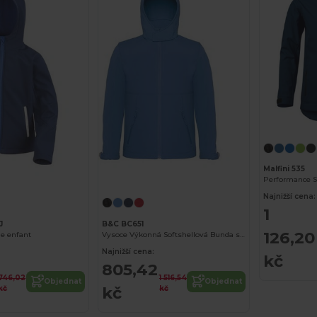
Malfini 535
Přizpůsobte si to!
Performance So
Najnižší cena:
1
J
B&C BC651
126,20
he enfant
Vysoce Výkonná Softshellová Bunda s Kapucí
Najnižší cena:
kč
805,42
746,02
1 516,54
Objednat
Objednat
kč
kč
kč