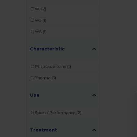
W1
(2)
W5
(1)
W8
(1)
Characteristic
Přizpůsobitelné
(1)
Thermal
(1)
Use
Sport / Performance
(2)
Treatment