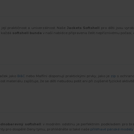
její praktičnost a univerzálnost. Naše
Jackets Softshell
pro děti jsou vyrob
je každá
softshell bunda
v naší nabídce připravena čelit nepříznivému počasí, a
značek jako
B&C
nebo Malfini disponují praktickými prvky, jako je
zip
s ochrano
ost materiálu zajišťuje, že se děti nebudou potit ani při zvýšené fyzické aktivi
ednobarevný softshell
v modrém odstínu je perfektním podkladem pro br
anty pro dospělé členy týmu, prohlédněte si také naše
přiléhavé pánské modely