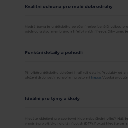
Kvalitní ochrana pro malé dobrodruhy
Modrá barva je u dětského oblečení nejoblíbenější volbou pro 
odolnou vrstvu, membránu a hřejivý vnitřní fleece. Díky tomu 
Funkční detaily a pohodlí
Při výběru dětského oblečení hrají roli detaily. Produkty od 
uložení drobností nechybí ani prostorná
kapsa
. Vysoká prodyšn
Ideální pro týmy a školy
Hledáte oblečení pro sportovní klub nebo školní výlet? Náš
j
vhodné pro výšivku i digitální potisk (DTF). Pokud hledáte vari