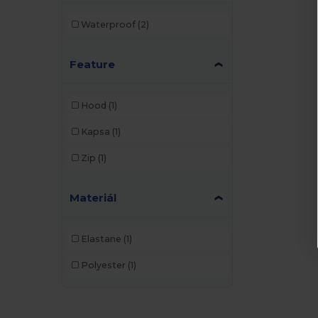
Waterproof
(2)
Feature
Hood
(1)
Kapsa
(1)
Zip
(1)
Materiál
Elastane
(1)
Polyester
(1)