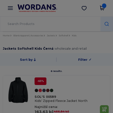
×
Aplikace Wordans
Stáhnout app
Lepší ceny v aplikaci!
Home
Blank Apparel | Accessories
Jackets
Softshell
Kids
Jackets Softshell Kids Černá
wholesale and retail
Sort by
Filter
✓
6 results.
-65%
SOL'S 00589
Kids' Zipped Fleece Jacket North
Najnižší cena:
163,63 kč
466,84 kč