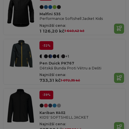
Malfini 535
Performance Softshell Jacket Kids
Najnižší cena:
1 126,20 kč
1 640,42 kč
-32%
+1
Pen Duick PK767
Dětská Bunda Proti Větru a Dešti
Najnižší cena:
733,31 kč
1 072,35 kč
-39%
Kariban K402
KIDS' SOFTSHELL JACKET
Najnižší cena: