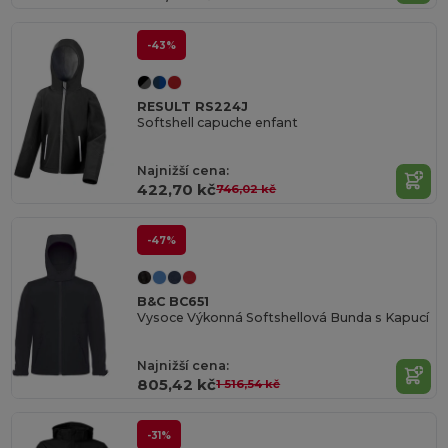
-43%
RESULT RS224J
Softshell capuche enfant
Najnižší cena:
422,70 kč
746,02 kč
-47%
B&C BC651
Vysoce Výkonná Softshellová Bunda s Kapucí
Najnižší cena:
805,42 kč
1 516,54 kč
-31%