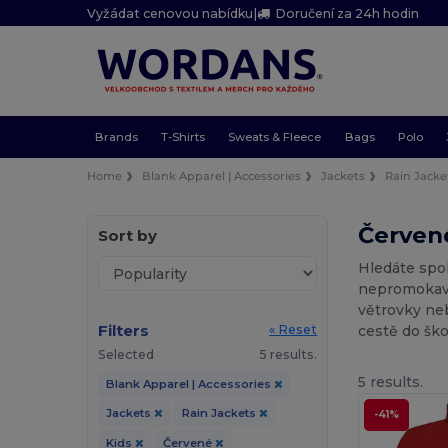
Vyžádat cenovou nabídku
|
Doručení za 24h hodin
Brands
T-Shirts
Sweats & Fleece
Bags
Polo
Home
Blank Apparel | Accessories
Jackets
Rain Jacke
Červené
Sort by
Hledáte spo
nepromokavé 
větrovky neb
Filters
cestě do ško
« Reset
Selected
5 results.
5 results.
Blank Apparel | Accessories
Jackets
Rain Jackets
-41%
Kids
Červené