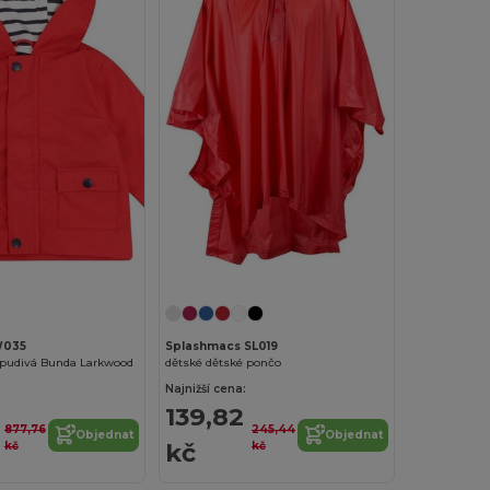
W035
Splashmacs SL019
pudivá Bunda Larkwood
dětské dětské pončo
Najnižší cena:
139,82
877,76
245,44
Objednat
Objednat
kč
kč
kč