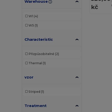
Warehouse
kč
W1
(4)
W5
(1)
Characteristic
Přizpůsobitelné
(2)
Thermal
(1)
vzor
Striped
(1)
Treatment