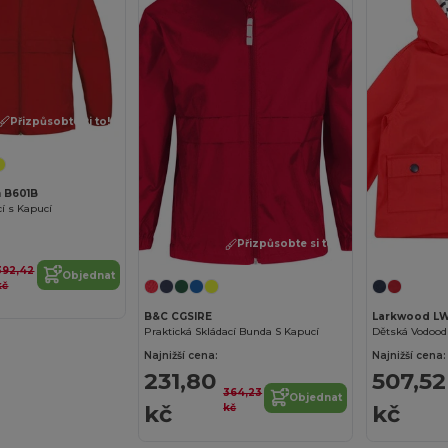
Přizpůsobte si to!
n B601B
cí s Kapucí
Přizpůsobte si to!
392,42
Objednat
kč
B&C CGSIRE
Larkwood L
Praktická Skládací Bunda S Kapucí
Dětská Vodood
Najnižší cena:
Najnižší cena:
231,80
507,52
364,23
Objednat
kč
kč
kč