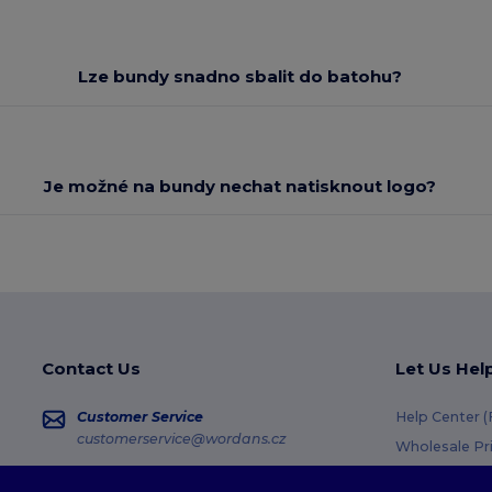
Lze bundy snadno sbalit do batohu?
Je možné na bundy nechat natisknout logo?
Contact Us
Let Us Hel
Customer Service
Help Center 
customerservice@wordans.cz
Wholesale Pr
Returns & Re
Sales