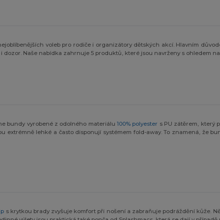
ejoblíbenějších voleb pro rodiče i organizátory dětských akcí. Hlavním důvode
 i dozor. Naše nabídka zahrnuje 5 produktů, které jsou navrženy s ohledem na 
zíme bundy vyrobené z odolného materiálu
100% polyester
s PU zátěrem, který p
jsou extrémně lehké a často disponují systémem fold-away. To znamená, že bun
ip
s krytkou brady zvyšuje komfort při nošení a zabraňuje podráždění kůže. 
odinné výlety jsou praktická také ponča od Splashmacs, která se dají v případě p