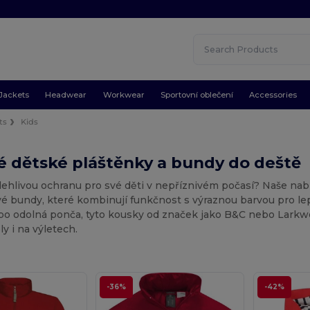
Jackets
Headwear
Workwear
Sportovní oblečení
Accessories
ts
Kids
 dětské pláštěnky a bundy do deště
lehlivou ochranu pro své děti v nepříznivém počasí? Naše na
bundy, které kombinují funkčnost s výraznou barvou pro lepší
o odolná ponča, tyto kousky od značek jako B&C nebo Larkwood
ly i na výletech.
-36%
-42%