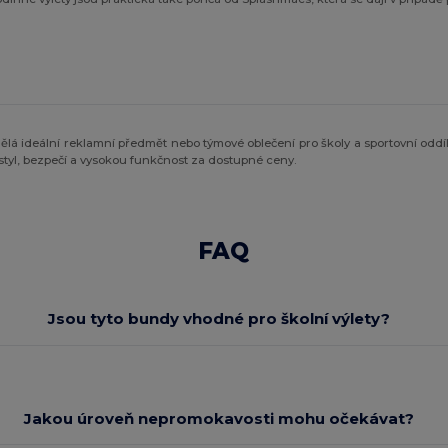
dělá ideální reklamní předmět nebo týmové oblečení pro školy a sportovní oddí
styl, bezpečí a vysokou funkčnost za dostupné ceny.
FAQ
Jsou tyto bundy vhodné pro školní výlety?
Jakou úroveň nepromokavosti mohu očekávat?