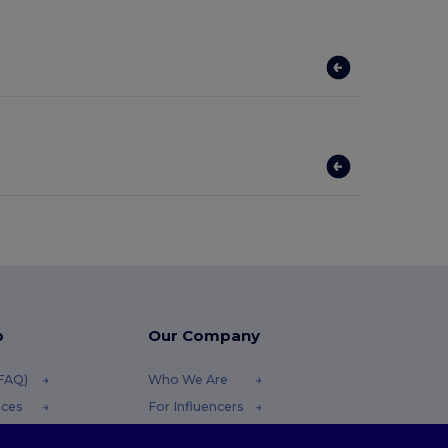
p
Our Company
(FAQ)
Who We Are
ices
For Influencers
funds
Contact Us