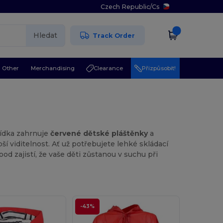
Czech Republic
/
Cs
Hledat
Track Order
Other
Merchandising
Clearance
Přizpůsobit!
bídka zahrnuje
červené dětské pláštěnky
a
 viditelnost. Ať už potřebujete lehké skládací
 zajistí, že vaše děti zůstanou v suchu při
-43%