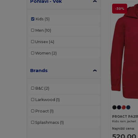
Pohlaví - Věk
-30%
Kids
(5)
Men
(10)
Unisex
(4)
Women
(2)
Brands
B&C
(2)
Larkwood
(1)
Proact
(1)
PROACT PA25
Kids rain jacket
Splashmacs
(1)
Najnižší cena:
520,00