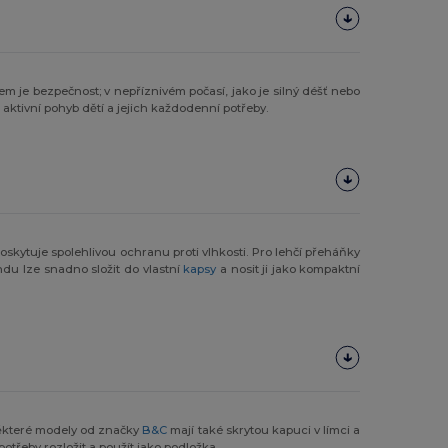
m je bezpečnost; v nepříznivém počasí, jako je silný déšť nebo
aktivní pohyb dětí a jejich každodenní potřeby.
oskytuje spolehlivou ochranu proti vlhkosti. Pro lehčí přeháňky
du lze snadno složit do vlastní
kapsy
a nosit ji jako kompaktní
Některé modely od značky
B&C
mají také skrytou kapuci v límci a
otřeby rozložit a použít jako podložka.