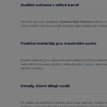
Kvalitní ochrana v zářivé barvě
Červená barva je v kategorii
Jackets Rain Jackets
jednou z n
mlha, je dítě v červené bundě mnohem lépe viditelné pro řidiče
Funkční materiály pro maximální sucho
Kvalita materiálů je u nepromokavého oblečení klíčová. Nabí
nebo větrné dny jsou skvělou volbou bundy z
nylonu
, které 
balíček v batohu.
Detaily, které dělají rozdíl
Při výběru se zaměřte na detaily, jako je typ zapínání. Kvalitní
z
podšívku z bavlněného žerzeje pro lepší tepelnou izolaci. Pro r