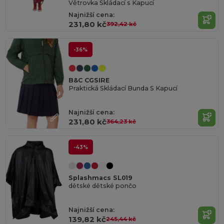
Větrovka Skládací s Kapucí
Najnižší cena:
231,80 kč
392,42 kč
-36%
B&C CGSIRE
Praktická Skládací Bunda S Kapucí
Najnižší cena:
231,80 kč
364,23 kč
-43%
Splashmacs SL019
dětské dětské pončo
Najnižší cena:
139,82 kč
245,44 kč