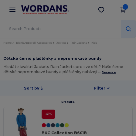
×
Aplikace Wordans
Stáhnout app
Lepší ceny v aplikaci!
Home
Blank Apparel | Accessories
Jackets
Rain Jackets
Kids
Dětské černé pláštěnky a nepromokavé bundy
Hledáte kvalitní Jackets Rain Jackets pro své děti? Naše černé
dětské nepromokavé bundy a pláštěnky nabízejí …
See more
Sort by
Filter
✓
4 results.
-41%
B&C Collection B601B