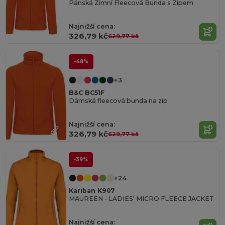
Pánská Zimní Fleecová Bunda s Zipem
Najnižší cena:
326,79 kč
629,77 kč
-48%
+3
B&C BC51F
Dámská fleecová bunda na zip
Najnižší cena:
326,79 kč
629,77 kč
-39%
+24
Kariban K907
MAUREEN - LADIES' MICRO FLEECE JACKET
Najnižší cena: