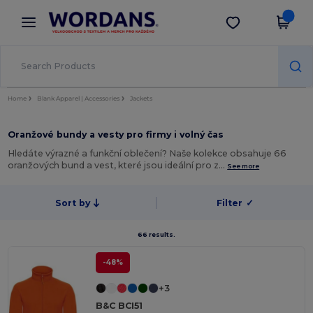
×
Aplikace Wordans
Stáhnout app
Lepší ceny v aplikaci!
Home
Blank Apparel | Accessories
Jackets
Oranžové bundy a vesty pro firmy i volný čas
Hledáte výrazné a funkční oblečení? Naše kolekce obsahuje 66
oranžových bund a vest, které jsou ideální pro z…
See more
Sort by
Filter
✓
66 results.
-48%
+3
B&C BCI51