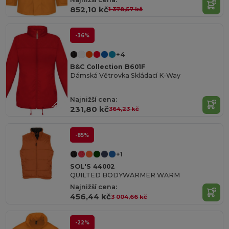
852,10 kč
1 378,57 kč
-36%
+4
B&C Collection B601F
Dámská Větrovka Skládací K-Way
Najnižší cena:
231,80 kč
364,23 kč
-85%
+1
SOL'S 44002
QUILTED BODYWARMER WARM
Najnižší cena:
456,44 kč
3 004,66 kč
-22%