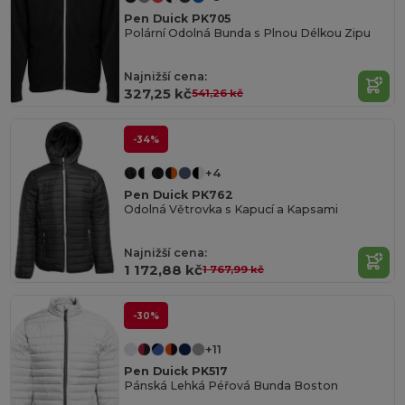
Pen Duick PK705
Polární Odolná Bunda s Plnou Délkou Zipu
Najnižší cena:
327,25 kč
541,26 kč
-34%
+4
Pen Duick PK762
Odolná Větrovka s Kapucí a Kapsami
Najnižší cena:
1 172,88 kč
1 767,99 kč
-30%
+11
Pen Duick PK517
Pánská Lehká Péřová Bunda Boston