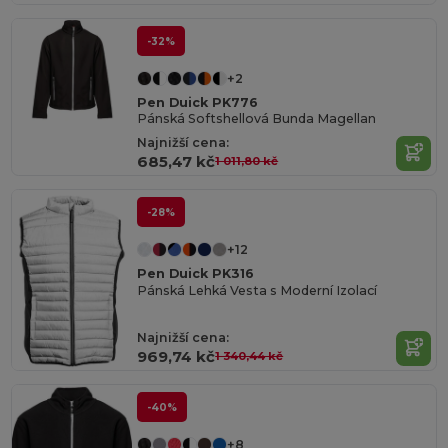
-32%
+2
Pen Duick PK776
Pánská Softshellová Bunda Magellan
Najnižší cena:
685,47 kč
1 011,80 kč
-28%
+12
Pen Duick PK316
Pánská Lehká Vesta s Moderní Izolací
Najnižší cena:
969,74 kč
1 340,44 kč
-40%
+8