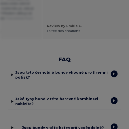
návka stála včetně
 materiálu je, zda je
? Předem děkuji za
ova
Translated from
Review by Emilie C.
.
La fée des créations
FAQ
Jsou tyto černobílé bundy vhodné pro firemní
potisk?
Jaké typy bund v této barevné kombinaci
nabízíte?
Jsou bundy v této kategorii voděodolné?