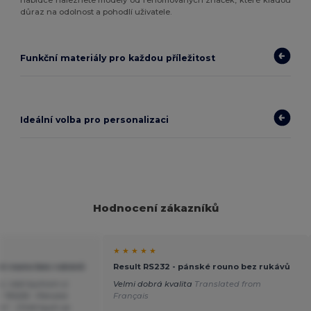
nabídce naleznete modely od renomovaných značek, které kladou
důraz na odolnost a pohodlí uživatele.
Funkční materiály pro každou příležitost
Ideální volba pro personalizaci
Hodnocení zákazníků
★ ★ ★ ★ ★
ké rouno bez rukávů
Result RS232 - pánské rouno bez rukávů
, rádi bychom si
Velmi dobrá kvalita
Translated from
ů "RS232 - Pánská
Français
" . Chtěl bych se