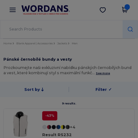
×
Aplikace Wordans
Stáhnout app
Lepší ceny v aplikaci!
Home
Blank Apparel | Accessories
Jackets
Men
Pánské černobílé bundy a vesty
Prozkoumejte naši exkluzivní nabídku pánských černobílých bund
a vest, které kombinují styl s maximální funkč…
See more
Sort by
Filter
✓
9 results.
-43%
+4
Result RS232