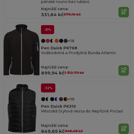
pánské rouno bez rukávů
Najnižší cena:
331,64 kč
579,16 kč
-31%
+16
Pen Duick PK768
Voděodolná a Prodyšná Bunda Atlantic
Najnižší cena:
899,94 kč
1 312,70 kč
-32%
+10
Pen Duick PK310
Městská Stylová Vesta do Nepřízně Počasí
Najnižší cena:
649,65 kč
948,48 kč