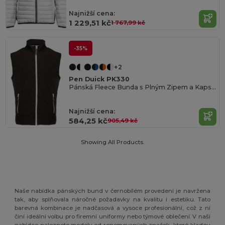
Najnižší cena:
1 229,51 kč
1 767,99 kč
-35%
+2
Pen Duick PK330
Pánská Fleece Bunda s Plným Zipem a Kapsami
Najnižší cena:
584,25 kč
905,49 kč
Showing All Products.
Naše nabídka pánských bund v černobílém provedení je navržena
tak, aby splňovala náročné požadavky na kvalitu i estetiku. Tato
barevná kombinace je nadčasová a vysoce profesionální, což z ní
činí ideální volbu pro firemní uniformy nebo týmové oblečení. V naší