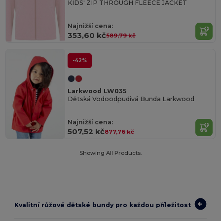
KIDS' ZIP THROUGH FLEECE JACKET
Najnižší cena:
353,60 kč
589,79 kč
-42%
Larkwood LW035
Dětská Vodoodpudivá Bunda Larkwood
Najnižší cena:
507,52 kč
877,76 kč
Showing All Products.
Kvalitní růžové dětské bundy pro každou příležitost