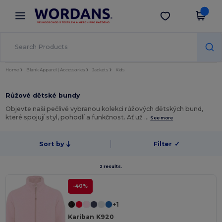
×
Aplikace Wordans
Stáhnout app
Lepší ceny v aplikaci!
Home
Blank Apparel | Accessories
Jackets
Kids
Růžové dětské bundy
Objevte naši pečlivě vybranou kolekci růžových dětských bund,
které spojují styl, pohodlí a funkčnost. Ať už …
See more
Sort by
Filter
✓
2 results.
-40%
+1
Kariban K920