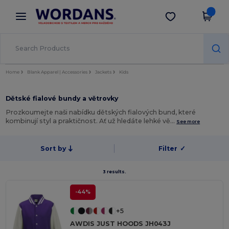
×
Aplikace Wordans
Stáhnout app
Lepší ceny v aplikaci!
Home
Blank Apparel | Accessories
Jackets
Kids
Dětské fialové bundy a větrovky
Prozkoumejte naši nabídku dětských fialových bund, které
kombinují styl a praktičnost. Ať už hledáte lehké vě…
See more
Sort by
Filter
✓
3 results.
-44%
+5
AWDIS JUST HOODS JH043J