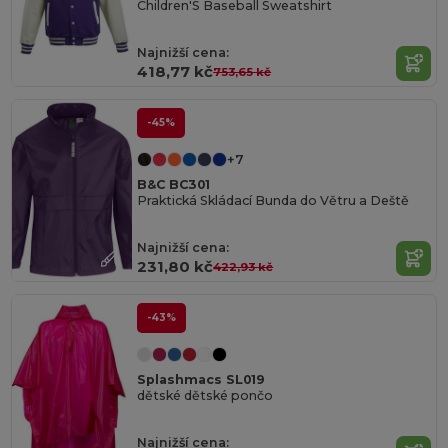
Children'S Baseball Sweatshirt
Najnižší cena:
418,77 kč
753,65 kč
-45%
+7
B&C BC301
Praktická Skládací Bunda do Větru a Deště
Najnižší cena:
231,80 kč
422,93 kč
-43%
Splashmacs SL019
dětské dětské pončo
Najnižší cena: