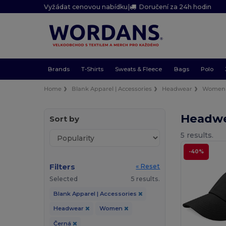
Vyžádat cenovou nabídku
|
Doručení za 24h hodin
Brands
T-Shirts
Sweats & Fleece
Bags
Polo
Home
Blank Apparel | Accessories
Headwear
Women
Headw
Sort by
5 results.
-40%
Filters
« Reset
Selected
5 results.
Blank Apparel | Accessories
Headwear
Women
Černá