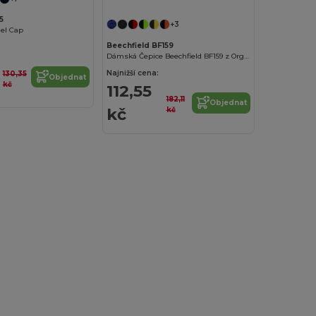
5
+3
nel Cap
Beechfield BF159
Dámská Čepice Beechfield BF159 z Organické Bavlny
Najnižší cena:
130,35
Objednat
kč
112,55
182,11
Objednat
kč
kč