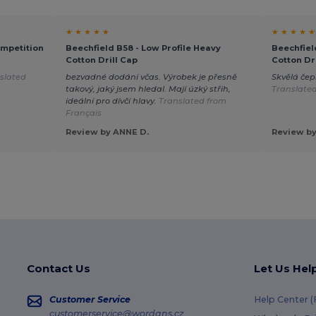
★ ★ ★ ★ ★
★ ★ ★ ★ ★
mpetition
Beechfield B58 - Low Profile Heavy
Beechfiel
Cotton Drill Cap
Cotton Dr
slated
bezvadné dodání včas. Výrobek je přesně
Skvělá čep
takový, jaký jsem hledal. Mají úzký střih,
Translate
ideální pro dívčí hlavy.
Translated from
Français
Review by ANNE D.
Review by
Contact Us
Let Us Hel
Customer Service
Help Center 
customerservice@wordans.cz