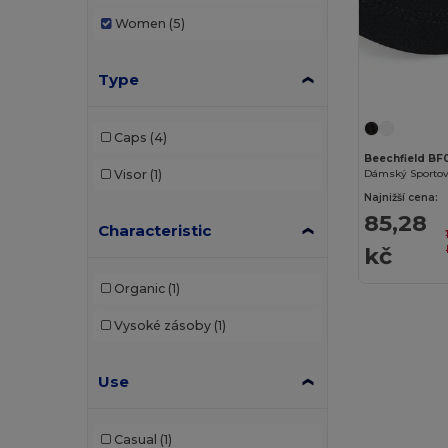
Women
(5)
Type
Caps
(4)
Beechfield BF
Visor
(1)
Najnižší cena:
85,28
Characteristic
kč
Organic
(1)
Vysoké zásoby
(1)
Use
Casual
(1)