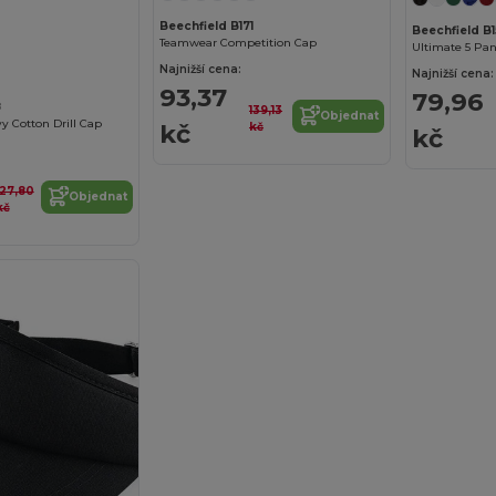
Beechfield B171
Beechfield B1
Teamwear Competition Cap
Ultimate 5 Pa
Najnižší cena:
Najnižší cena:
93,37
79,96
8
139,13
Objednat
y Cotton Drill Cap
kč
kč
kč
127,80
Objednat
kč