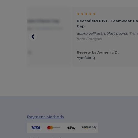
★ ★
★ ★ ★ ★ ★
ield B15 - Ultimate 5 Panel Cap
Beechfield B171 - Teamwear Co
Cap
s dobrou hodnotou
Translated from
is
dobrá velikost, pěkný povrch
Tran
from Français
 by Géraldine G.
Review by Aymeric D.
erie
Aymfabriq
Payment Methods