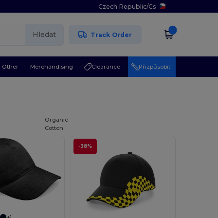
Czech Republic
/
Cs
Hledat
Track Order
Other
Merchandising
Clearance
Přizpůsobit!
Organic
Cotton
-38%
+1