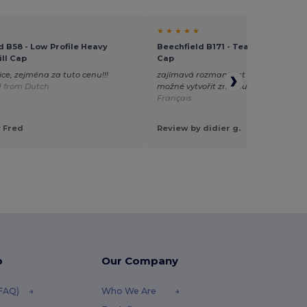
★ ★ ★ ★ ★
d B58 - Low Profile Heavy
Beechfield B171 - Teamwear Comp
ill Cap
Cap
ice, zejména za tuto cenu!!!
zajímavá rozmanitost tvarů a barev 
d from Dutch
možné vytvořit značku?
Translated f
Français
 Fred
Review by didier g.
p
Our Company
(FAQ)
Who We Are