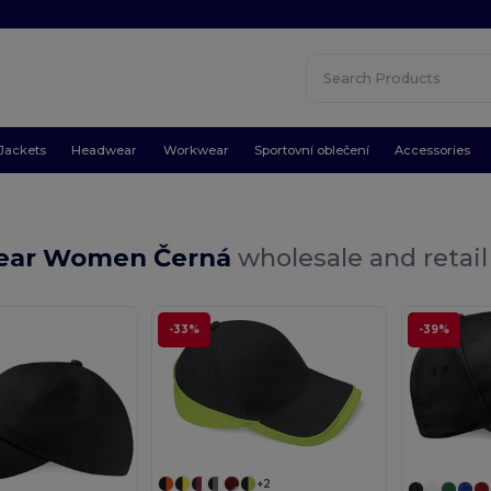
Jackets
Headwear
Workwear
Sportovní oblečení
Accessories
ear Women Černá
wholesale and retail
-33%
-39%
+2