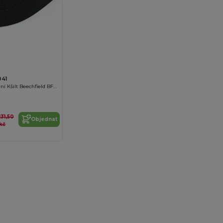
041
Dámský Sportovní Kšilt Beechfield BF041
131,50
Objednat
kč