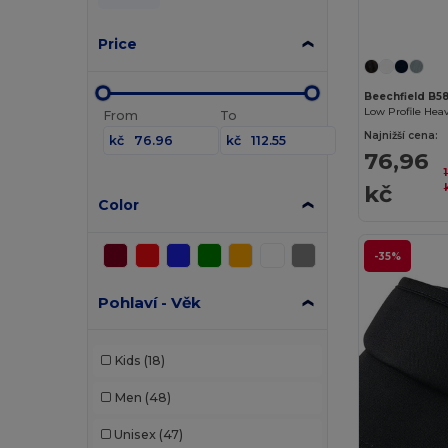
Price
Beechfield B5
Low Profile Heav
From
To
Najnižší cena:
kč
kč
76,96
kč
Color
-35%
Pohlaví - Věk
Kids
(18)
Men
(48)
Unisex
(47)