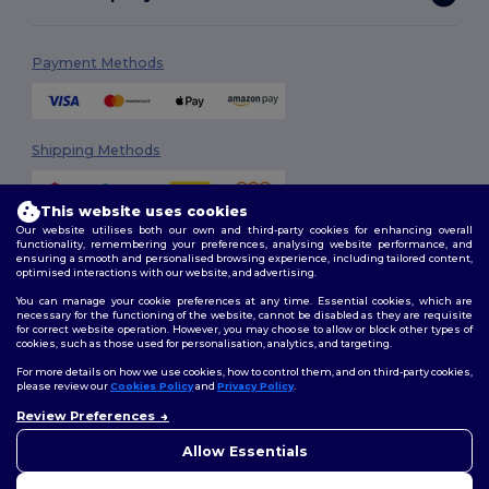
Payment Methods
Shipping Methods
This website uses cookies
Our website utilises both our own and third-party cookies for enhancing overall
functionality, remembering your preferences, analysing website performance, and
ensuring a smooth and personalised browsing experience, including tailored content,
optimised interactions with our website, and advertising.
You can manage your cookie preferences at any time. Essential cookies, which are
Follow Us
necessary for the functioning of the website, cannot be disabled as they are requisite
for correct website operation. However, you may choose to allow or block other types of
cookies, such as those used for personalisation, analytics, and targeting.
For more details on how we use cookies, how to control them, and on third-party cookies,
please review our
Cookies Policy
and
Privacy Policy
.
2026. All Rights Reserved
Review Preferences
Terms & Conditions
|
Customization Policy
|
Privacy Policy
|
Cookies
👋
Ahoj
Policy
|
Site Map
Pokud máte jakékoli dotazy
Allow Essentials
nebo obavy, můžete nás
kdykoli kontaktovat. Náš