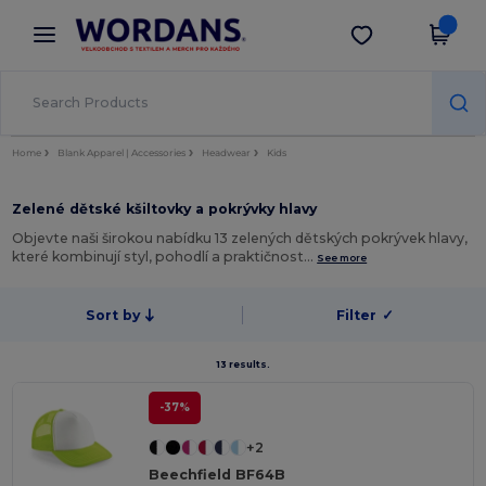
×
Aplikace Wordans
Stáhnout app
Lepší ceny v aplikaci!
Home
Blank Apparel | Accessories
Headwear
Kids
Zelené dětské kšiltovky a pokrývky hlavy
Objevte naši širokou nabídku 13 zelených dětských pokrývek hlavy,
které kombinují styl, pohodlí a praktičnost…
See more
Sort by
Filter
✓
13 results.
-37%
+2
Beechfield BF64B