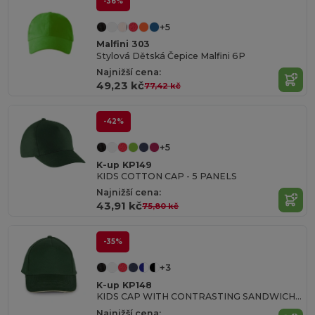
-36%
+5
Malfini 303
Stylová Dětská Čepice Malfini 6P
Najnižší cena:
49,23 kč
77,42 kč
-42%
+5
K-up KP149
KIDS COTTON CAP - 5 PANELS
Najnižší cena:
43,91 kč
75,80 kč
-35%
+3
K-up KP148
KIDS CAP WITH CONTRASTING SANDWICH VISOR - 5 PANELS
Najnižší cena: