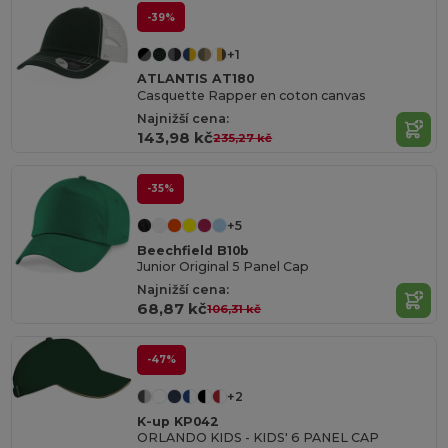
-39%
+1
ATLANTIS AT180
Casquette Rapper en coton canvas
Najnižší cena:
143,98 kč
235,27 kč
-35%
+5
Beechfield B10b
Junior Original 5 Panel Cap
Najnižší cena:
68,87 kč
106,31 kč
-47%
+2
K-up KP042
ORLANDO KIDS - KIDS' 6 PANEL CAP