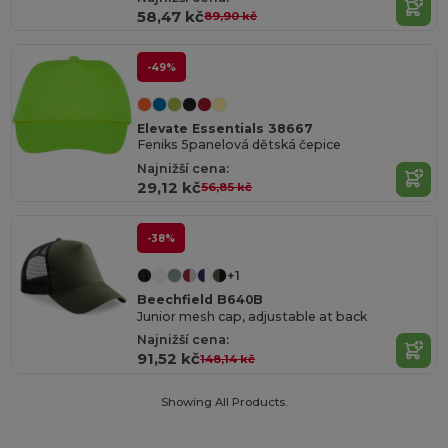
58,47 kč
89,90 kč
-49%
Elevate Essentials 38667
Feniks 5panelová dětská čepice
Najnižší cena:
29,12 kč
56,85 kč
-38%
+1
Beechfield B640B
Junior mesh cap, adjustable at back
Najnižší cena:
91,52 kč
148,14 kč
Showing All Products.