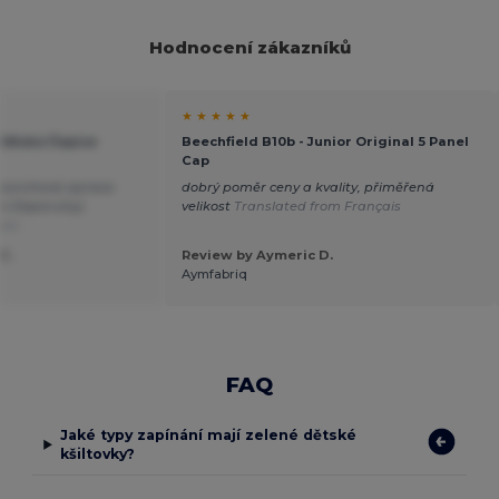
Hodnocení zákazníků
★ ★ ★ ★ ★
 Dětská Čepice
Beechfield B10b - Junior Original 5 Panel
Cap
 povrchová úprava
dobrý poměr ceny a kvality, přiměřená
í Doporučuji
velikost
Translated from Français
ais
C.
Review by Aymeric D.
Aymfabriq
FAQ
Jaké typy zapínání mají zelené dětské
kšiltovky?