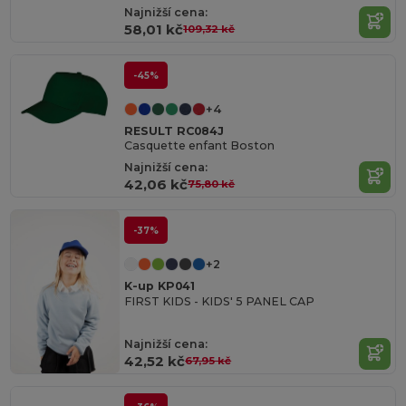
Najnižší cena:
58,01 kč
109,32 kč
-45%
+4
RESULT RC084J
Casquette enfant Boston
Najnižší cena:
42,06 kč
75,80 kč
-37%
+2
K-up KP041
FIRST KIDS - KIDS' 5 PANEL CAP
Najnižší cena:
42,52 kč
67,95 kč