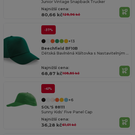
Junior Vintage Snapback Trucker
Najnižší cena:
80,66 kč
128,96 kč
-37%
+13
Beechfield BF10B
Dětská Bavlněná Kšiltovka s Nastavitelným Zapínáním
Najnižší cena:
68,87 kč
108,85 kč
-41%
+6
SOL'S 88111
Sunny Kids' Five Panel Cap
Najnižší cena:
36,28 kč
61,01 kč