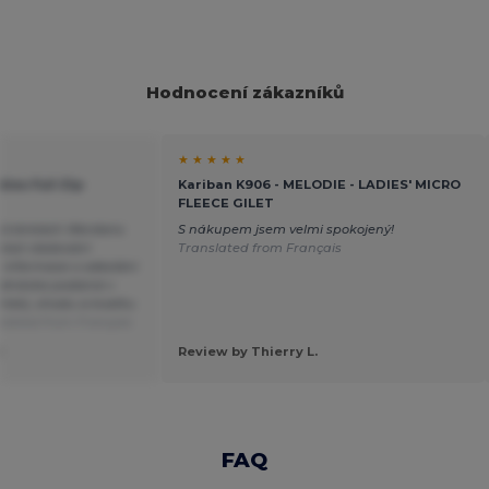
Hodnocení zákazníků
★ ★ ★ ★ ★
dies Full Zip
Kariban K906 - MELODIE - LADIES' MICRO
FLEECE GILET
 stránkách Wordans
S nákupem jsem velmi spokojený!
lost sledování
Translated from Français
 informace o odeslání
bjednávka podaná v
rtek), shodu a kvalitu
slated from Français
E
Review by Thierry L.
FAQ