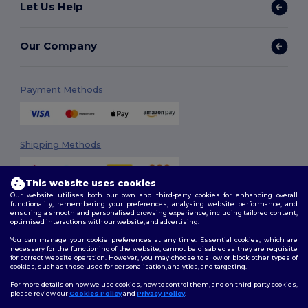
Let Us Help
Our Company
Payment Methods
Shipping Methods
This website uses cookies
Our website utilises both our own and third-party cookies for enhancing overall
functionality, remembering your preferences, analysing website performance, and
ensuring a smooth and personalised browsing experience, including tailored content,
optimised interactions with our website, and advertising.
You can manage your cookie preferences at any time. Essential cookies, which are
Follow Us
necessary for the functioning of the website, cannot be disabled as they are requisite
for correct website operation. However, you may choose to allow or block other types of
cookies, such as those used for personalisation, analytics, and targeting.
For more details on how we use cookies, how to control them, and on third-party cookies,
please review our
Cookies Policy
and
Privacy Policy
.
2026. All Rights Reserved