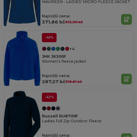
MAUREEN - LADIES' MICRO FLEECE JACKET
Najnižší cena:
371,86 kč
612,90 kč
-45%
+4
JHK JK300F
Women's fleece jacket
Najnižší cena:
287,27 kč
518,61 kč
-42%
Russell RU8700F
Ladies Full Zip Outdoor Fleece
Najnižší cena: