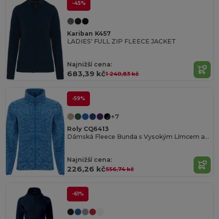
-45%
Kariban K457
LADIES' FULL ZIP FLEECE JACKET
Najnižší cena:
683,39 kč
1 240,83 kč
-59%
+7
Roly CQ6413
Dámská Fleece Bunda s Vysokým Límcem a Pevnými Švy
Najnižší cena:
226,26 kč
556,74 kč
-61%