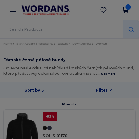
×
Aplikace Wordans
Stáhnout app
Lepší ceny v aplikaci!
Home
Blank Apparel | Accessories
Jackets
Down Jackets
Women
Dámské černé péřové bundy
Objevte naši exkluzivní nabídku dámských černých péřových bund,
které představují dokonalou rovnováhu mezi st…
See more
Sort by
Filter
✓
10 results.
-83%
SOL'S 01170