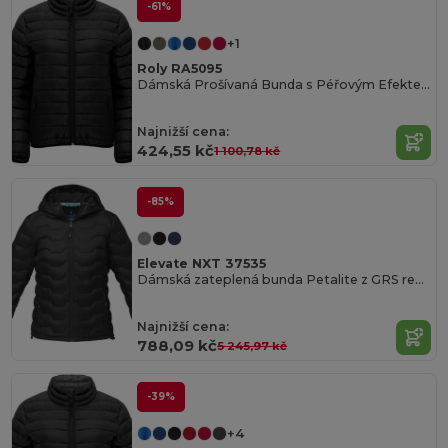
-61%
+1
Roly RA5095
Dámská Prošívaná Bunda s Péřovým Efektem
Najnižší cena:
424,55 kč
1 100,78 kč
-85%
Elevate NXT 37535
Dámská zateplená bunda Petalite z GRS recyklovaných materiálů
Najnižší cena:
788,09 kč
5 245,97 kč
-39%
+4