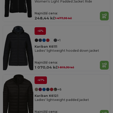
Women's Light Padded Jacket Ride
Najnižší cena:
248,44 kč
1 477,95 kč
-41%
+1
Kariban K6111
Ladies' lightweight hooded down jacket
Najnižší cena:
1 070,04 kč
1 819,30 kč
-47%
+6
Kariban K6121
Ladies' lightweight padded jacket
Najnižší cena: