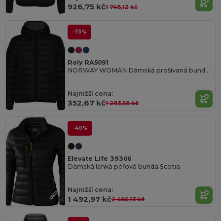
926,75 kč
1 748,12 kč
-73%
Roly RA5091
NORWAY WOMAN Dámská prošívaná bunda s kapucí
Najnižší cena:
352,67 kč
1 283,58 kč
-40%
Elevate Life 39306
Dámská lehká péřová bunda Scotia
Najnižší cena:
1 492,97 kč
2 485,13 kč