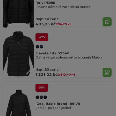
Roly R5095
Finland dámská zateplená bunda
Najnižší cena:
483,25 kč
794,79 kč
-47%
Elevate Life 39340
Dámská zateplená péřová bunda Macin
Najnižší cena:
1 321,02 kč
2 512,40 kč
-30%
iDeal Basic Brand IB6176
Ladies' padded jacket