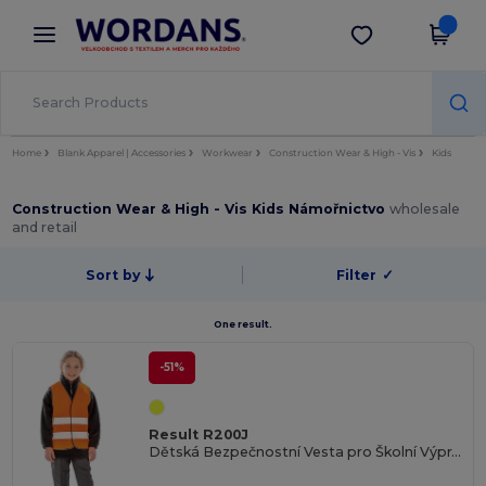
×
Aplikace Wordans
Stáhnout app
Lepší ceny v aplikaci!
Home
Blank Apparel | Accessories
Workwear
Construction Wear & High - Vis
Kids
Construction Wear & High - Vis Kids Námořnictvo
wholesale
and retail
Sort by
Filter
✓
One result.
-51%
Result R200J
Dětská Bezpečnostní Vesta pro Školní Výpravy