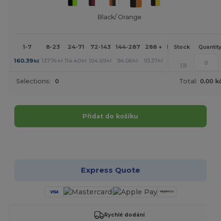
Black/ Orange
1-7
8-23
24-71
72-143
144-287
288 +
More
Stock
Quantit
+
160.39
137.74
114.40
104.69
94.06
93.37
kč
kč
kč
kč
kč
kč
131
Selections:
0
Total:
0.00 k
Přidat do košíku
Přizpůsobte si to!
Express Quote
Rychlé dodání