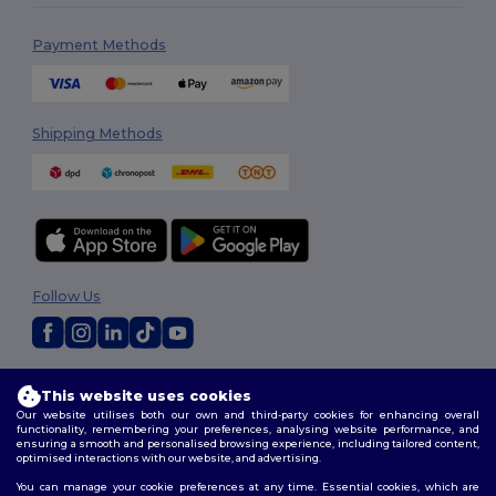
Payment Methods
Shipping Methods
Follow Us
2026. All Rights Reserved
This website uses cookies
Terms & Conditions
|
Customization Policy
|
Privacy Policy
|
Cookies
Our website utilises both our own and third-party cookies for enhancing overall
Policy
|
Site Map
functionality, remembering your preferences, analysing website performance, and
ensuring a smooth and personalised browsing experience, including tailored content,
optimised interactions with our website, and advertising.
You can manage your cookie preferences at any time. Essential cookies, which are