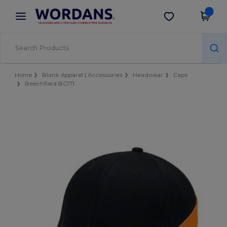
×
Aplikace Wordans
Stáhnout app
Lepší ceny v aplikaci!
Home
Blank Apparel | Accessories
Headwear
Caps
Beechfield BC171