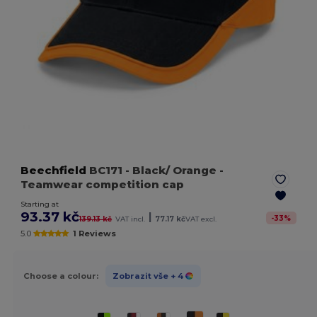
Beechfield
BC171
- Black/ Orange
-
Teamwear competition cap
Starting at
93.37 kč
|
-
33
%
139.13 kč
VAT incl.
77.17 kč
VAT excl.
5.0
1 Reviews
Choose a colour:
Zobrazit vše
+ 4