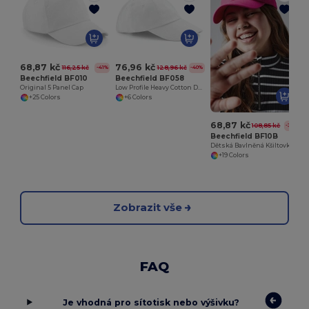
68,87 kč
76,96 kč
116,25 kč
128,96 kč
-41%
-40%
Beechfield BF010
Beechfield BF058
Original 5 Panel Cap
Low Profile Heavy Cotton Drill Cap
+25 Colors
+6 Colors
68,87 kč
108,85 kč
-37%
Beechfield BF10B
Dětská Bavlněná Kšiltovka s Nastavitelným Zapínáním
+19 Colors
Zobrazit vše
FAQ
Je vhodná pro sítotisk nebo výšivku?