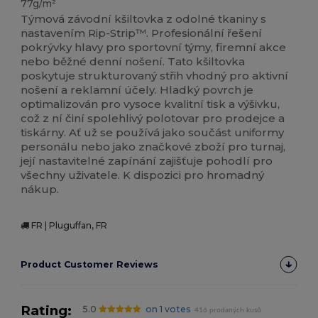
77g/m²
Týmová závodní kšiltovka z odolné tkaniny s
nastavením Rip-Strip™. Profesionální řešení
pokrývky hlavy pro sportovní týmy, firemní akce
nebo běžné denní nošení. Tato kšiltovka
poskytuje strukturovaný střih vhodný pro aktivní
nošení a reklamní účely. Hladký povrch je
optimalizován pro vysoce kvalitní tisk a výšivku,
což z ní činí spolehlivý polotovar pro prodejce a
tiskárny. Ať už se používá jako součást uniformy
personálu nebo jako značkové zboží pro turnaj,
její nastavitelné zapínání zajišťuje pohodlí pro
všechny uživatele. K dispozici pro hromadný
nákup.
FR | Pluguffan, FR
Product Customer Reviews
Rating:
5.0
on 1 votes
416 prodaných kusů