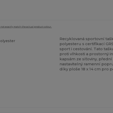
 not exactly match the actual product colour.
Recyklovaná sportovní taš
olyester
polyesteru s certifikací GR
sport i cestování. Tato ta
proti vlhkosti a prostorný 
kapsám ze síťoviny, přední 
nastavitelný ramenní popru
díky ploše 18 x 14 cm pro p