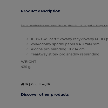
Product description
Please note that due to screen calibration, the colour of the product image may
100% GRS certifikovaný recyklovaný 600D p
Voděodolný spodní panel s PU zátěrem
Plocha pro branding 18 x 14 cm
TearAway štítek pro snadný rebranding
WEIGHT
435 g.
FR | Pluguffan, FR
Discover other products