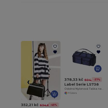
378,33 kč
-37%
604,58 kč
Label Serie LS738
Odolná Nylonová Taška na Vybavení
+1 Colors
352,21 kč
-45%
634,86 kč