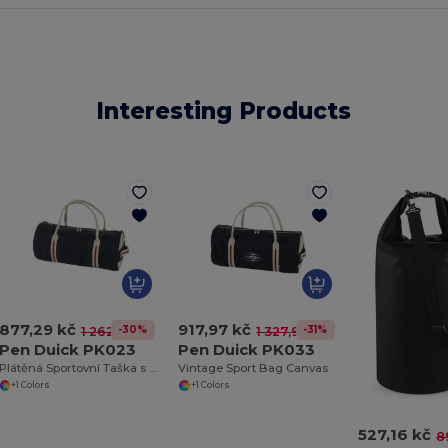
Interesting Products
877,29 kč
917,97 kč
-30%
-31%
1 262,09 kč
1 327,96 kč
Pen Duick PK023
Pen Duick PK033
Plátěná Sportovní Taška s Námořním Vzhledem
Vintage Sport Bag Canvas
+1 Colors
+1 Colors
527,16 kč
8