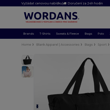
Vyžádat cenovou nabídku
|
Doručení za 24h hodin
Brands
T-Shirts
Sweats & Fleece
Bags
Polo
Home
Blank Apparel | Accessories
Bags
Sport