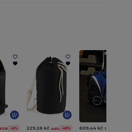
229,26 kč
609,44 kč
-41%
-48%
-41%
97,86 kč
440,03 kč
1 039,53 kč