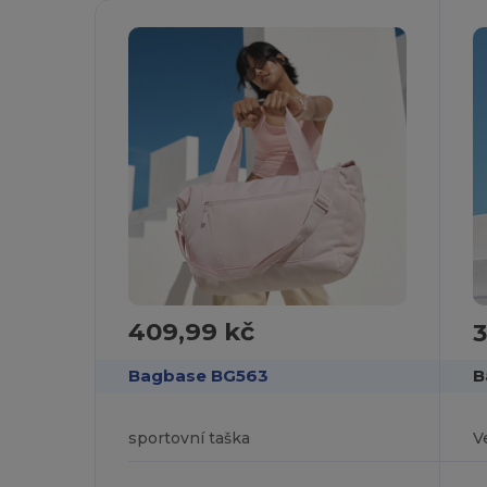
409,99 kč
3
Bagbase BG563
B
sportovní taška
V