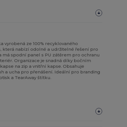
ka vyrobená ze 100% recyklovaného
S, která nabízí odolné a udržitelné řešení pro
ška má spodní panel s PU zátěrem pro ochranu
interiér. Organizace je snadná díky bočním
kapse na zip a vnitřní kapse. Obsahuje
h a ucha pro přenášení. Ideální pro branding
otisk a TearAway štítku.