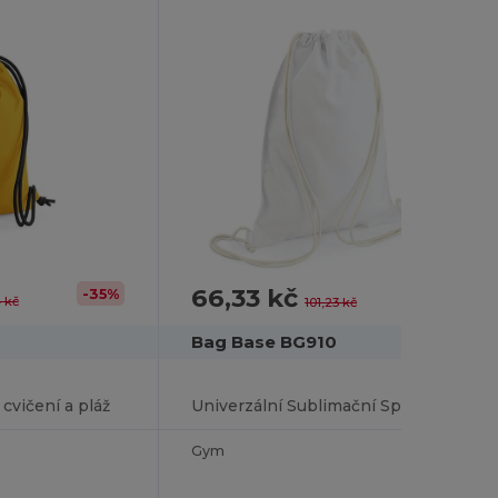
66,33 kč
-35%
-34%
 kč
101,23 kč
Bag Base BG910
cvičení a pláž
Univerzální Sublimační Sportovní Taška Bagbase
Gym