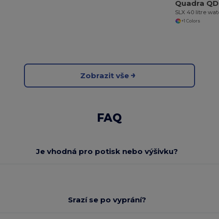
Quadra Q
+1 Colors
Zobrazit vše
FAQ
Je vhodná pro potisk nebo výšivku?
Srazí se po vyprání?