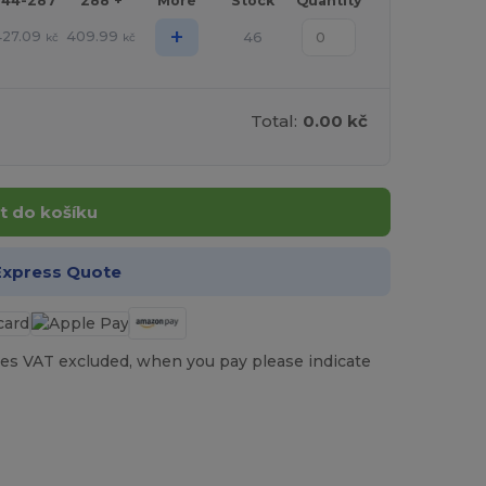
144-287
288 +
More
Stock
Quantity
+
427.09
409.99
46
kč
kč
Total:
0.00 kč
t do košíku
Express Quote
es VAT excluded, when you pay please indicate