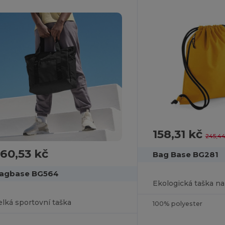
158,31 kč
245,44
60,53 kč
Bag Base BG281
agbase BG564
Ekologická taška na 
elká sportovní taška
100% polyester