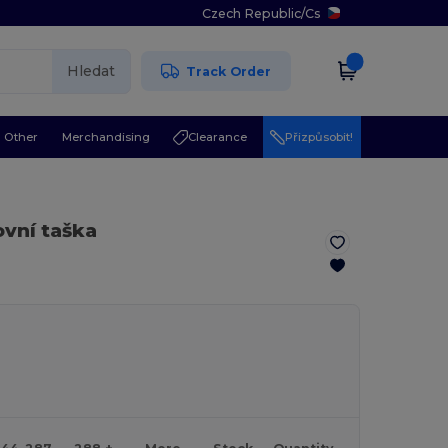
Czech Republic
/
Cs
Hledat
Track Order
Other
Merchandising
Clearance
Přizpůsobit!
ovní taška