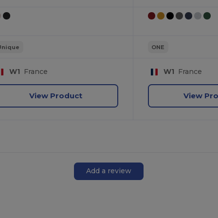
Unique
ONE
W1
France
W1
France
View Product
View Pr
Add a review