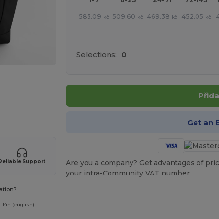
1-7
8-23
24-71
72-143
583.09
509.60
469.38
452.05
kč
kč
kč
kč
Selections:
0
Přida
 své produkty
Get an 
Are you a company? Get advantages of pric
Reliable Support
your intra-Community VAT number.
ation?
-14h (english)