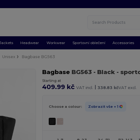
Jackets
Headwear
Workwear
Sportovní oblečení
Accessories
Unisex
Bagbase BG563
Bagbase
BG563
- Black
- sport
Starting at
409.99 kč
|
VAT incl.
338.83 kč
VAT excl.
Choose a colour:
Zobrazit vše
+ 1