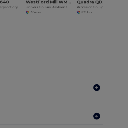
D640
WestFord Mill WM812
Quadra QD270S
SLX 40 litre waterproof drytube
Univerzální Bio Bavlněná Taška na Cesty
Profesionální Sportovní Taška na Trénink
+3 Colors
+2 Colors