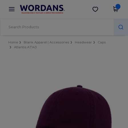
×
Aplikace Wordans
Stáhnout app
Lepší ceny v aplikaci!
Home
Blank Apparel | Accessories
Headwear
Caps
Atlantis AT143