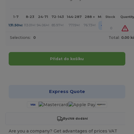
1-7
8-23
24-71
72-143
144-287
288 +
More
Stock
Quantit
+
131.50
113.01
94.06
85.97
77.19
76.73
kč
kč
kč
kč
kč
kč
0
Selections:
0
Total:
0.00 k
Přidat do košíku
Přizpůsobte si to!
Express Quote
Rychlé dodání
Are you a company? Get advantages of prices VAT