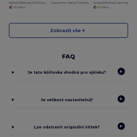
Stylová Městská Kšiltovka s UV Ochrannou
Casquette Liberty Five boucle
Casquette Snap 1 panneau
+3 Colors
+1 Colors
Zobrazit vše
FAQ
Je tato kšiltovka vhodná pro výšivku?
Je velikost nastavitelná?
Lze odstranit originální štítek?