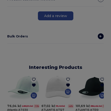
Add a review
Bulk Orders
Interesting Products
C
76,04 kč
67,02 kč
101,69 kč
283,34 kč
111,40 kč
382,02 kč
-73%
-40%
-73%
Atlantis AT030
ATLANTIS AT127
ATLANTIS AT130