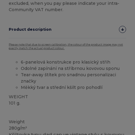
excluded, when you pay please indicate your intra-
Community VAT number.
Product description
Please note that due to screen calibration, the colour of the product image may not
exactly match the actual product colour.
6-panelová konstrukce pro klasický střih
Odolné zapínání na stříbrnou kovovou sponu
Tear-away štítek pro snadnou personalizaci
značky
Měkký tvar a střední kšilt pro pohodlí
WEIGHT
101 g.
Tear Away
Weight
280g/m²
Kšiltovka typu dad cap ve vintage stylu s kovovou