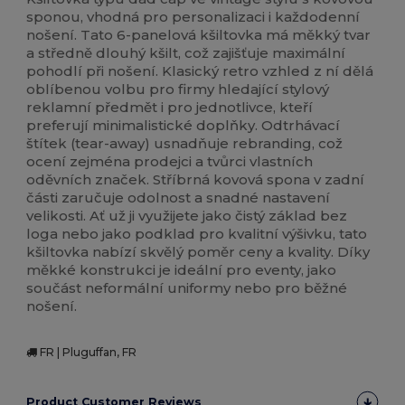
sponou, vhodná pro personalizaci i každodenní
nošení. Tato 6-panelová kšiltovka má měkký tvar
a středně dlouhý kšilt, což zajišťuje maximální
pohodlí při nošení. Klasický retro vzhled z ní dělá
oblíbenou volbu pro firmy hledající stylový
reklamní předmět i pro jednotlivce, kteří
preferují minimalistické doplňky. Odtrhávací
štítek (tear-away) usnadňuje rebranding, což
ocení zejména prodejci a tvůrci vlastních
oděvních značek. Stříbrná kovová spona v zadní
části zaručuje odolnost a snadné nastavení
velikosti. Ať už ji využijete jako čistý základ bez
loga nebo jako podklad pro kvalitní výšivku, tato
kšiltovka nabízí skvělý poměr ceny a kvality. Díky
měkké konstrukci je ideální pro eventy, jako
součást neformální uniformy nebo pro běžné
nošení.
FR | Pluguffan, FR
Product Customer Reviews