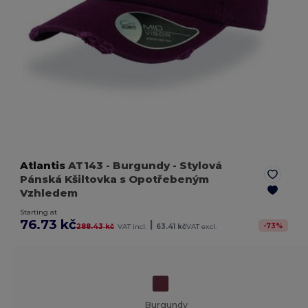
Atlantis
AT143
- Burgundy
- Stylová
Pánská Kšiltovka s Opotřebeným
Vzhledem
Starting at
76.73 kč
|
-
73
%
288.43 kč
VAT incl.
63.41 kč
VAT excl.
Burgundy