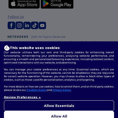
Follow Us
2026. All Rights Reserved
Terms & Conditions
|
Customization Policy
|
Privacy Policy
|
Cookies
Policy
|
Site Map
This website uses cookies
Our website utilises both our own and third-party cookies for enhancing overall
functionality, remembering your preferences, analysing website performance, and
ensuring a smooth and personalised browsing experience, including tailored content,
optimised interactions with our website, and advertising.
You can manage your cookie preferences at any time. Essential cookies, which are
necessary for the functioning of the website, cannot be disabled as they are requisite
for correct website operation. However, you may choose to allow or block other types of
cookies, such as those used for personalisation, analytics, and targeting.
For more details on how we use cookies, how to control them, and on third-party cookies,
please review our
Cookies Policy
and
Privacy Policy
.
Review Preferences
👋
Ahoj
Pokud máte jakékoli dotazy
Allow Essentials
nebo obavy, můžete nás
kdykoli kontaktovat. Náš
Allow All
chatbot je tu, aby vám pomohl.