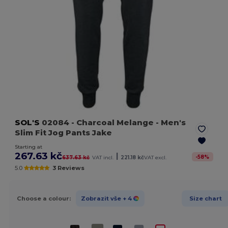
SOL'S
02084
- Charcoal Melange
- Men's
Slim Fit Jog Pants Jake
Starting at
267.63 kč
|
-
58
%
637.63 kč
VAT incl.
221.18 kč
VAT excl.
5.0
3 Reviews
Choose a colour:
Zobrazit vše
+ 4
Size chart