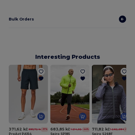
Bulk Orders
Interesting Products
Z
371,62 kč
683,85 kč
711,82 kč
593,72 kč
1 214,02 kč
1 262,09 kč
-37%
-44%
-44%
ProAct PA154
Spiro SP185
Spiro S268F