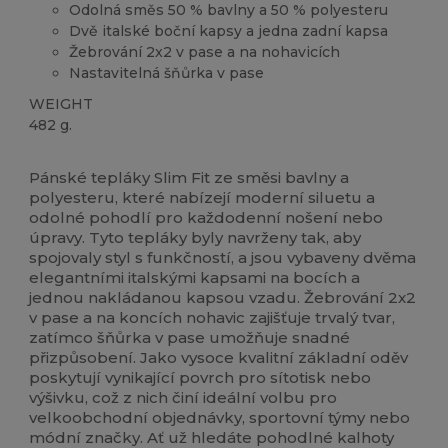
Odolná směs 50 % bavlny a 50 % polyesteru
Dvě italské boční kapsy a jedna zadní kapsa
Žebrování 2x2 v pase a na nohavicích
Nastavitelná šňůrka v pase
WEIGHT
482 g.
Vysoké zásoby
Pánské tepláky Slim Fit ze směsi bavlny a
polyesteru, které nabízejí moderní siluetu a
odolné pohodlí pro každodenní nošení nebo
úpravy. Tyto tepláky byly navrženy tak, aby
spojovaly styl s funkčností, a jsou vybaveny dvěma
elegantními italskými kapsami na bocích a
jednou nakládanou kapsou vzadu. Žebrování 2x2
v pase a na koncích nohavic zajišťuje trvalý tvar,
zatímco šňůrka v pase umožňuje snadné
přizpůsobení. Jako vysoce kvalitní základní oděv
poskytují vynikající povrch pro sítotisk nebo
výšivku, což z nich činí ideální volbu pro
velkoobchodní objednávky, sportovní týmy nebo
módní značky. Ať už hledáte pohodlné kalhoty