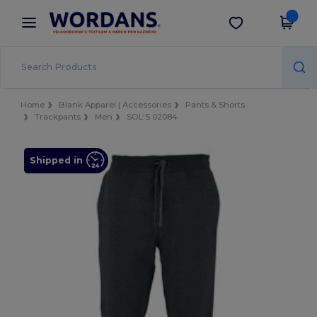
×
Aplikace Wordans
Stáhnout app
Lepší ceny v aplikaci!
Home
Blank Apparel | Accessories
Pants & Shorts
Trackpants
Men
SOL'S 02084
Shipped in