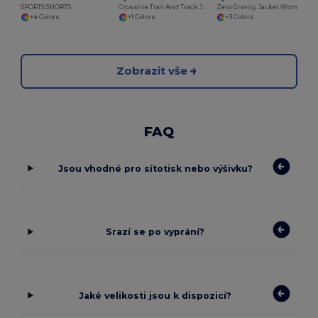
SPORTS SHORTS
Crosslite Trail And Track Jacket
Zero Gravity Jacket Women
+4 Colors
+1 Colors
+3 Colors
Zobrazit vše
FAQ
Jsou vhodné pro sítotisk nebo výšivku?
Srazí se po vyprání?
Jaké velikosti jsou k dispozici?