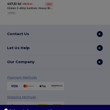
457,51 kč
538,25 kč
-15%
Gildan 2-dílný balíček: Heavy Blend Hoodie 18500 + Heavy Cotton Tričko 5000
Gildan
Contact Us
Let Us Help
Our Company
Payment Methods
Shipping Methods