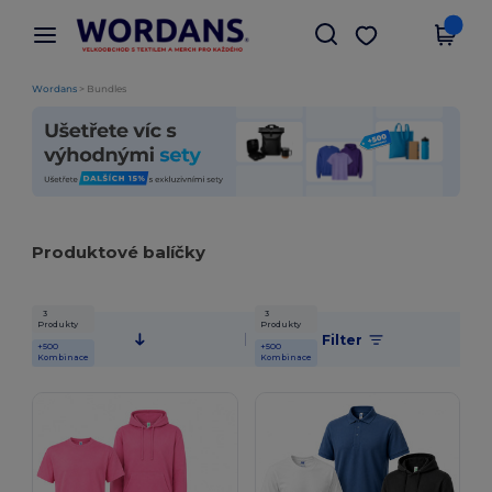
×
Aplikace Wordans
Stáhnout app
Lepší ceny v aplikaci!
Wordans
>
Bundles
Produktové balíčky
3
3
Produkty
Produkty
Filter
+500
+500
Kombinace
Kombinace