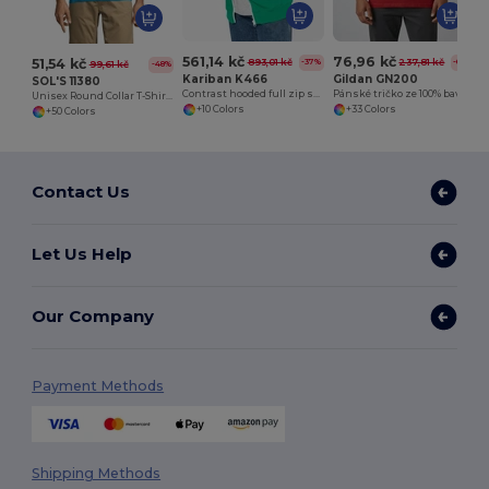
561,14 kč
76,96 kč
51,54 kč
893,01 kč
237,81 kč
-37%
-68%
99,61 kč
-48%
Kariban K466
Gildan GN200
SOL'S 11380
Contrast hooded full zip sweatshirt
Pánské tričko ze 100% bavlny Ultra-T
Unisex Round Collar T-Shirt Regent
+10 Colors
+33 Colors
+50 Colors
Contact Us
Let Us Help
Our Company
Payment Methods
Shipping Methods