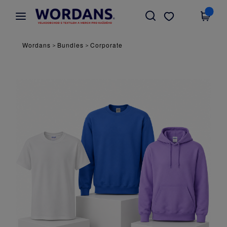
×
Aplikace Wordans
Stáhnout app
Lepší ceny v aplikaci!
Wordans
Bundles
Corporate
>
>