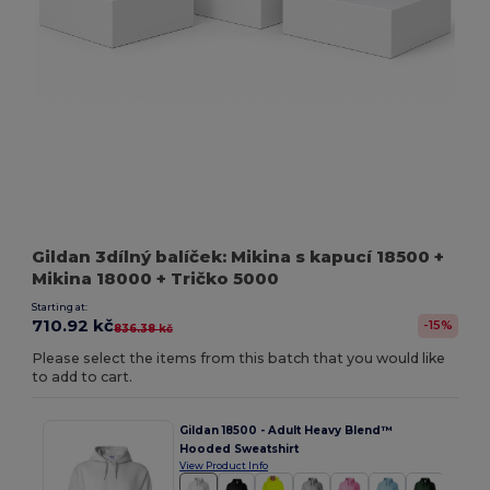
Gildan 3dílný balíček: Mikina s kapucí 18500 +
Mikina 18000 + Tričko 5000
Starting at:
710.92 kč
-15%
836.38 kč
Please select the items from this batch that you would like
to add to cart.
Gildan 18500 - Adult Heavy Blend™
Hooded Sweatshirt
View Product Info