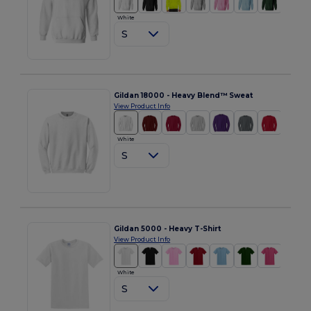
White
S
Gildan 18000 - Heavy Blend™ Sweat
View Product Info
White
S
Gildan 5000 - Heavy T-Shirt
View Product Info
White
S