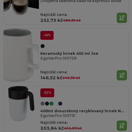
Dvojdílná skleněná sada na espresso Boda
Najnižší cena:
232,73 kč
486,95 kč
-41%
Keramický hrnek 450 ml Joe
EgotierPro 100729
Najnižší cena:
146,52 kč
246,36 kč
-52%
400ml dvoustěnný recyklovaný hrnek Nordia
EgotierPro 100731
Najnižší cena:
203,84 kč
424,09 kč