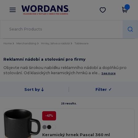
×
Aplikace Wordans
Stáhnout app
Lepší ceny v aplikaci!
Home
Merchandising
Hrnky, lahve a nádobí
Tableware
Reklamní nádobí a stolování pro firmy
Objevte naši širokou nabídku reklamního nádobí a doplňků pro
stolování. Od klasických keramických hrnků a ele…
See more
Sort by
Filter
✓
25 results.
-41%
Keramický hrnek Pascal 360 ml