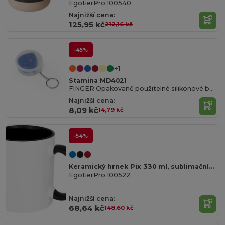
EgotierPro 100540
Najnižší cena:
125,95 kč
212,16 kč
-45%
+1
Stamina MD4021
FINGER Opakovaně použitelné silikonové brčko v praktickém průsvitném PP pouzdře s přívěskem na klíče
Najnižší cena:
8,09 kč
14,79 kč
-54%
Keramický hrnek Pix 330 ml, sublimační tisk s barevným efektem
EgotierPro 100522
Najnižší cena:
68,64 kč
148,60 kč