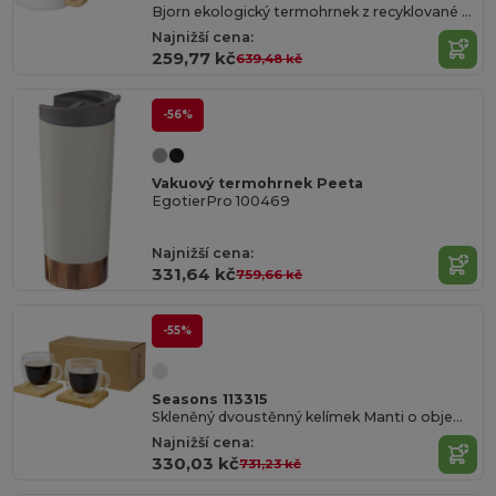
Bjorn ekologický termohrnek z recyklované oceli
Najnižší cena:
259,77 kč
639,48 kč
-56%
Vakuový termohrnek Peeta
EgotierPro 100469
Najnižší cena:
331,64 kč
759,66 kč
-55%
Seasons 113315
Skleněný dvoustěnný kelímek Manti o objemu 250 ml s bambusovou táckou
Najnižší cena:
330,03 kč
731,23 kč