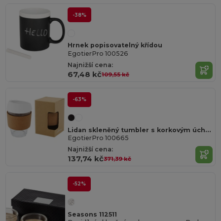
-38%
Hrnek popisovatelný křídou
EgotierPro 100526
Najnižší cena:
67,48 kč
109,55 kč
-63%
Lidan skleněný tumbler s korkovým úchopem a silikonovým víkem
EgotierPro 100665
Najnižší cena:
137,74 kč
371,39 kč
-52%
Seasons 112511