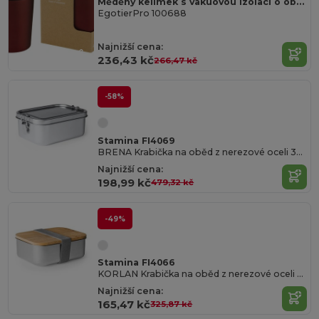
Měděný kelímek s vakuovou izolací o objemu 180 ml Jetta
EgotierPro 100688
Najnižší cena:
236,43 kč
266,47 kč
-58%
Stamina FI4069
BRENA Krabička na oběd z nerezové oceli 304 s bezpečnostním zamykacím systémem s postranními přezkami
Najnižší cena:
198,99 kč
479,32 kč
-49%
Stamina FI4066
KORLAN Krabička na oběd z nerezové oceli 304 s bambusovým víčkem a polyesterovým bezpečnostním páskem
Najnižší cena:
165,47 kč
325,87 kč