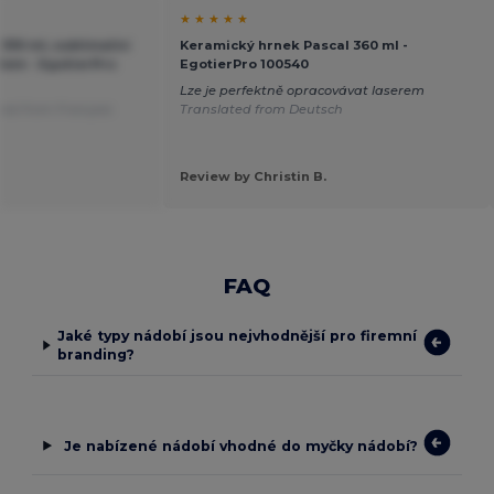
★ ★ ★ ★ ★
330 ml, sublimační
Keramický hrnek Pascal 360 ml -
tem - EgotierPro
EgotierPro 100540
Lze je perfektně opracovávat laserem
ted from Français
Translated from Deutsch
Review by Christin B.
FAQ
Jaké typy nádobí jsou nejvhodnější pro firemní
branding?
Je nabízené nádobí vhodné do myčky nádobí?