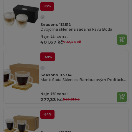
-55%
Seasons 112512
Dvojdílná skleněná sada na kávu Boda
Najnižší cena:
401,67 kč
902,48 kč
-49%
Seasons 113314
Manti Sada Sklenic s Bambusovým Podtáckem
Najnižší cena:
277,33 kč
546,81 kč
-54%