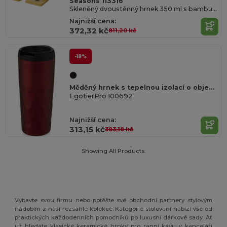
Seasons 113316
Skleněný dvoustěnný hrnek 350 ml s bambusovým podšálkem Manti
Najnižší cena:
372,32 kč
811,20 kč
-18%
Měděný hrnek s tepelnou izolací o objemu 450 ml Prism
EgotierPro 100692
Najnižší cena:
313,15 kč
383,18 kč
Showing All Products.
Vybavte svou firmu nebo potěšte své obchodní partnery stylovým
nádobím z naší rozsáhlé kolekce. Kategorie stolování nabízí vše od
praktických každodenních pomocníků po luxusní dárkové sady. Ať
už hledáte klasické keramické hrnky pro ranní kávu v kanceláři