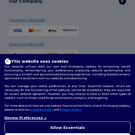
Our Company
Payment Methods
Shipping Methods
This website uses cookies
Our website utilises both our own and third-party cookies for enhancing overall
functionality, remembering your preferences, analysing website performance, and
ensuring a smooth and personalised browsing experience, including tailored content,
optimised interactions with our website, and advertising.
You can manage your cookie preferences at any time. Essential cookies, which are
Follow Us
necessary for the functioning of the website, cannot be disabled as they are requisite
for correct website operation. However, you may choose to allow or block other types of
cookies, such as those used for personalisation, analytics, and targeting.
For more details on how we use cookies, how to control them, and on third-party cookies,
please review our
Cookies Policy
and
Privacy Policy
.
2026. All Rights Reserved
Terms & Conditions
|
Customization Policy
|
Privacy Policy
|
Cookies
Review Preferences
Policy
|
Site Map
Allow Essentials