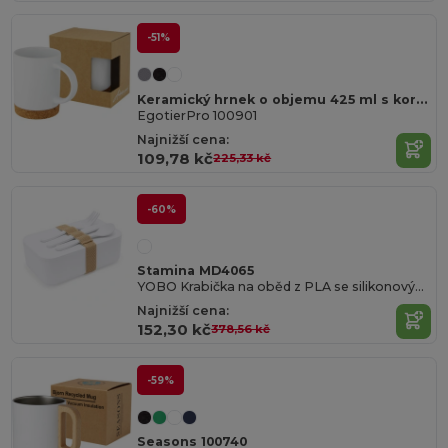
-51%
Keramický hrnek o objemu 425 ml s korkovou spodní částí Neiva
EgotierPro 100901
Najnižší cena:
109,78 kč
225,33 kč
-60%
Stamina MD4065
YOBO Krabička na oběd z PLA se silikonovým nastavitelným poutkem
Najnižší cena:
152,30 kč
378,56 kč
-59%
Seasons 100740