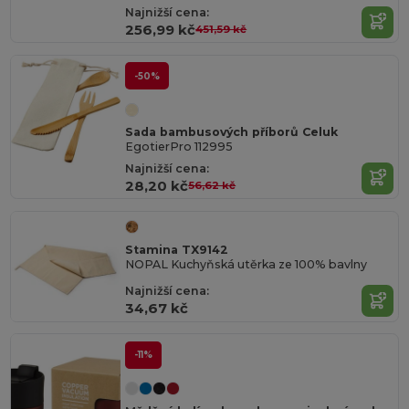
Najnižší cena:
256,99 kč
451,59 kč
-50%
Sada bambusových příborů Celuk
EgotierPro 112995
Najnižší cena:
28,20 kč
56,62 kč
Stamina TX9142
NOPAL Kuchyňská utěrka ze 100% bavlny
Najnižší cena:
34,67 kč
-11%