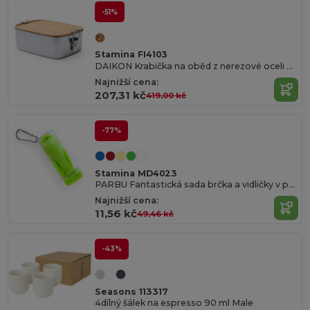
-51%
Stamina FI4103
DAIKON Krabička na oběd z nerezové oceli 304 s bambusovým víkem
Najnižší cena:
207,31 kč
419,00 kč
-77%
Stamina MD4023
PARBU Fantastická sada brčka a vidličky v pouzdře s karabinou pro přenášení
Najnižší cena:
11,56 kč
49,46 kč
-43%
Seasons 113317
4dílný šálek na espresso 90 ml Male