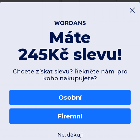
View Product Info
White / Pink
Máte
245Kč slevu!
Chcete získat slevu? Řekněte nám, pro
koho nakupujete?
jeden zápisník, jedno pero — 6,552 kombinací.
Osobní
erní kanceláře a firemní akce. Tento elegantní uvítací balíč
y čemuž je ideální pro konference, dárky pro zaměstnance a f
Firemní
ě použitelná bavlněná taška pro každodenní použití.
Ne, děkuji
émiový termohrnek navržený pro udržení teploty nápojů po 