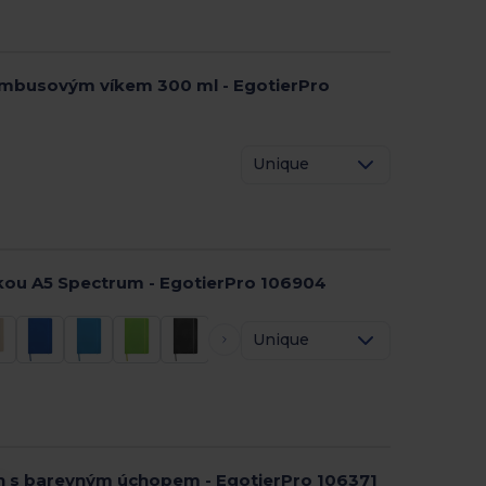
mbusovým víkem 300 ml - EgotierPro
Unique
kou A5 Spectrum - EgotierPro 106904
Unique
sh s barevným úchopem - EgotierPro 106371