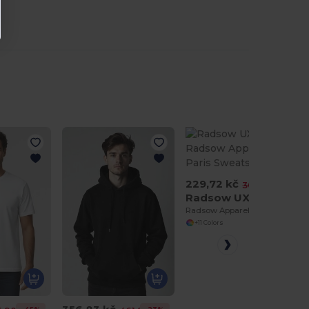
229,72 kč
-25%
304,83 kč
Radsow UXX03
Radsow Apparel - The Paris Sweatshirt Men
+11 Colors