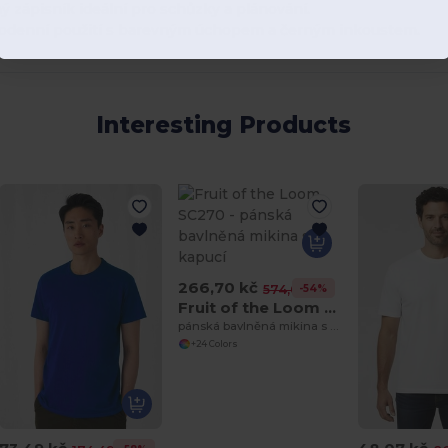
ý zápisník ideální pro schůzky a plánování.
ždodenní použití s barevným úchopem a černým inkoustem.
Interesting Products
266,70 kč
-54%
574,08 kč
Fruit of the Loom SC270
pánská bavlněná mikina s kapucí
+24 Colors