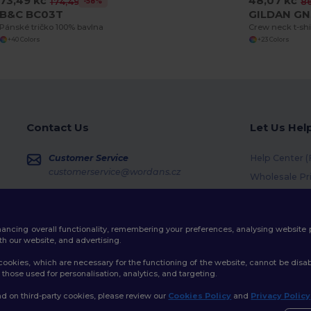
73,49 kč
48,07 kč
-58%
174,49 kč
86
B&C BC03T
GILDAN G
Pánské tričko 100% bavlna
Crew neck t-shi
+40 Colors
+23 Colors
Contact Us
Let Us Hel
Customer Service
Help Center 
customerservice@wordans.cz
Wholesale Pr
Returns & Re
Sales
sales@wordans.cz
Shipping Me
enhancing overall functionality, remembering your preferences, analysing websi
Coupon Code
Order Tracking
th our website, and advertising.
ookies, which are necessary for the functioning of the website, cannot be disabl
those used for personalisation, analytics, and targeting.
d on third-party cookies, please review our
Cookies Policy
and
Privacy Policy
licy
|
Cookies Policy
|
Site Map