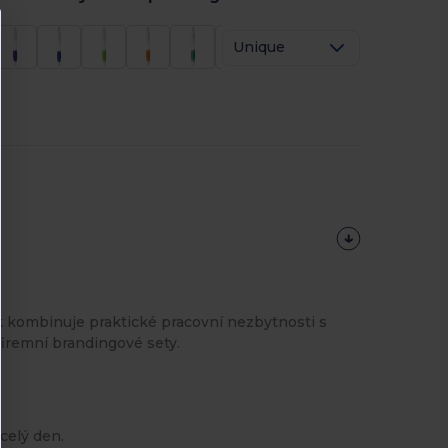
Unique
ek kombinuje praktické pracovní nezbytnosti s
iremní brandingové sety.
celý den.