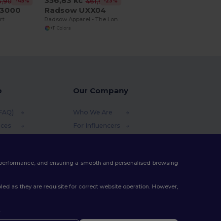
356,83 kč
-45%
-23%
,90 kč
461,99 kč
N3000
Radsow UXX04
rt
Radsow Apparel - The London Hoodie Men
+11 Colors
p
Our Company
(FAQ)
Who We Are
ices
For Influencers
funds
Contact Us
thods
Careers Center
te performance, and ensuring a smooth and personalised browsing
s
ed as they are requisite for correct website operation. However,
.