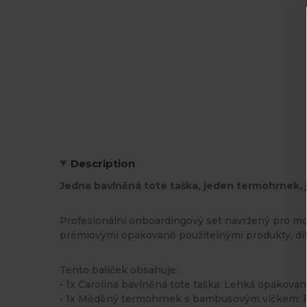
Description
Jedna bavlněná tote taška, jeden termohrnek, 
Profesionální onboardingový set navržený pro mod
prémiovými opakovaně použitelnými produkty, dík
Tento balíček obsahuje:
• 1x Carolina bavlněná tote taška: Lehká opakovan
• 1x Měděný termohrnek s bambusovým víčkem: Pr