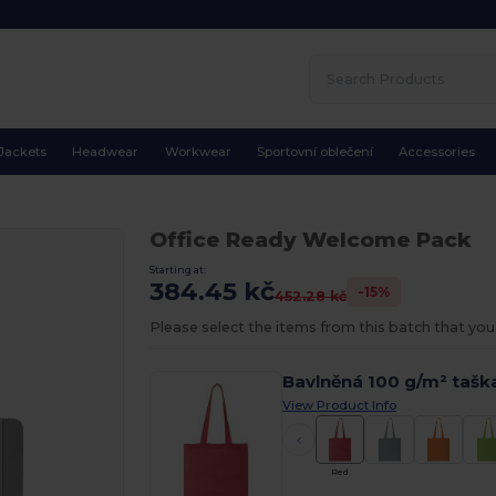
Jackets
Headwear
Workwear
Sportovní oblečení
Accessories
Office Ready Welcome Pack
Starting at:
384.45 kč
-15%
452.28 kč
Please select the items from this batch that you 
Bavlněná 100 g/m² taška
View Product Info
Red