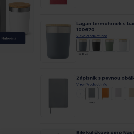
Lagan termohrnek s ba
100670
View Product Info
Náhodný
Ice Blue
Zápisník s pevnou obál
View Product Info
Grey
Bílé kuličkové pero Na