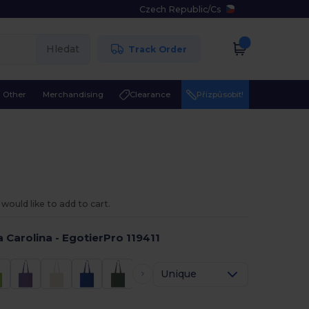
Czech Republic
/
Cs
Hledat
Track Order
Other
Merchandising
Clearance
Přizpůsobit!
would like to add to cart.
 Carolina - EgotierPro 119411
Unique