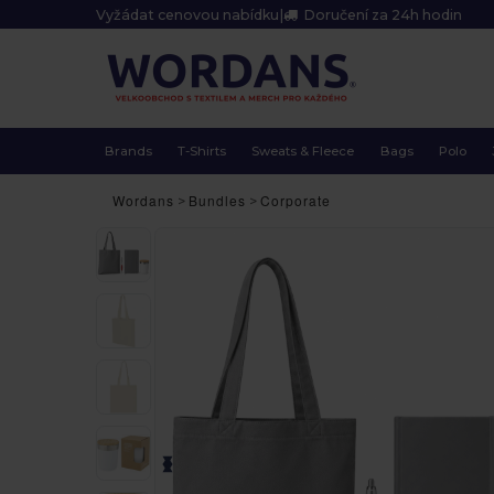
Vyžádat cenovou nabídku
|
Doručení za 24h hodin
Brands
T-Shirts
Sweats & Fleece
Bags
Polo
Wordans
Bundles
Corporate
>
>