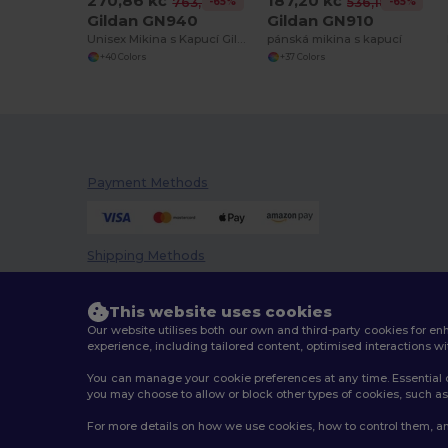
270,86 kč
187,20 kč
-65%
-65%
763,82 kč
536,18 kč
Gildan GN940
Gildan GN910
Unisex Mikina s Kapucí Gildan GN940
pánská mikina s kapucí
+40 Colors
+37 Colors
Payment Methods
Shipping Methods
This website uses cookies
Our website utilises both our own and third-party cookies for 
experience, including tailored content, optimised interactions wi
You can manage your cookie preferences at any time. Essential c
you may choose to allow or block other types of cookies, such as 
2026. All Rights Reserved
For more details on how we use cookies, how to control them, an
Terms & Conditions
|
Customization Policy
|
Privacy Po