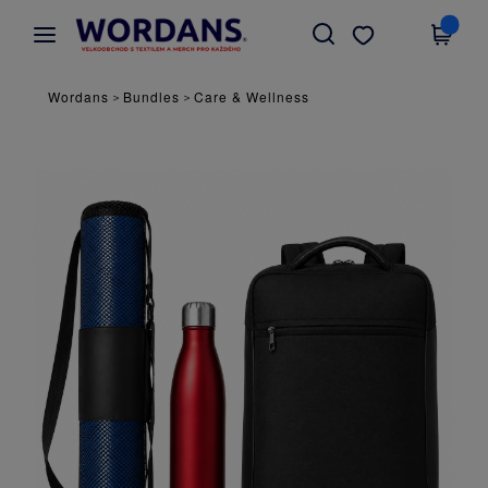
×
Aplikace Wordans
Stáhnout app
Lepší ceny v aplikaci!
Wordans
Bundles
Care & Wellness
>
>