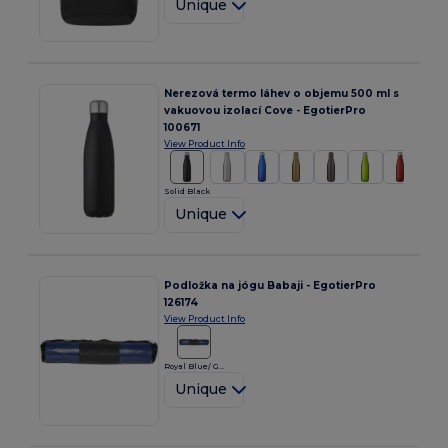
Unique
Nerezová termo láhev o objemu 500 ml s
vakuovou izolací Cove - EgotierPro
100671
View Product Info
Solid Black
Unique
Podložka na jógu Babaji - EgotierPro
126174
View Product Info
Royal Blue/ Grey
Unique