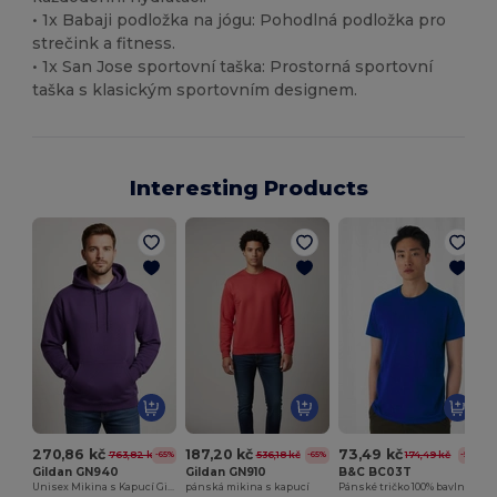
• 1x Babaji podložka na jógu: Pohodlná podložka pro
strečink a fitness.
• 1x San Jose sportovní taška: Prostorná sportovní
taška s klasickým sportovním designem.
Interesting Products
270,86 kč
187,20 kč
73,49 kč
763,82 kč
536,18 kč
174,49 kč
-65%
-65%
-58%
Gildan GN940
Gildan GN910
B&C BC03T
Unisex Mikina s Kapucí Gildan GN940
pánská mikina s kapucí
Pánské tričko 100% bavlna