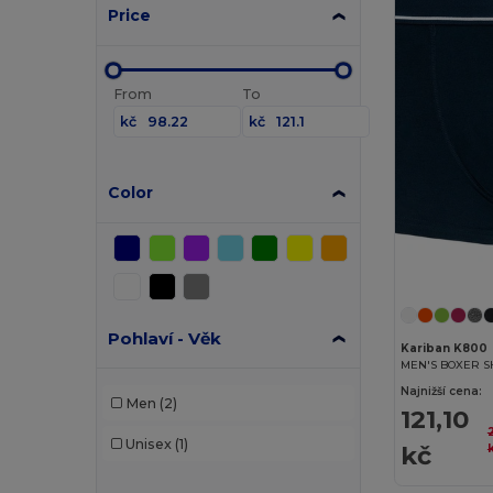
Price
From
To
kč
kč
Color
Pohlaví - Věk
Kariban K800
MEN'S BOXER S
Najnižší cena:
Men
(2)
121,10
Unisex
(1)
kč