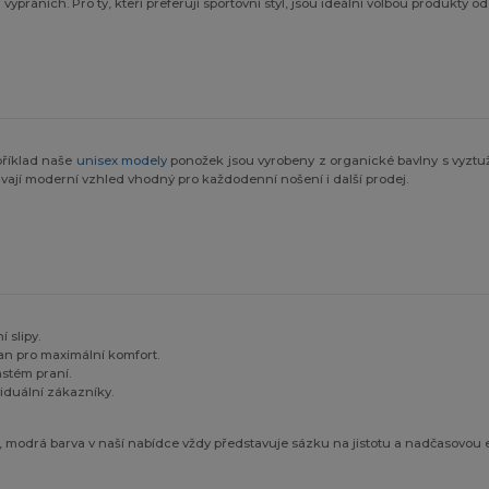
vypráních. Pro ty, kteří preferují sportovní styl, jsou ideální volbou produkty o
příklad naše
unisex modely
ponožek jsou vyrobeny z organické bavlny s vyztuž
vají moderní vzhled vhodný pro každodenní nošení i další prodej.
 slipy.
an pro maximální komfort.
častém praní.
viduální zákazníky.
, modrá barva v naší nabídce vždy představuje sázku na jistotu a nadčasovou 