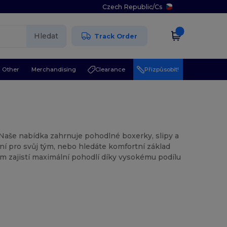
Czech Republic
/
Cs
Hledat
Track Order
Other
Merchandising
Clearance
Přizpůsobit!
Naše nabídka zahrnuje pohodlné boxerky, slipy a
í pro svůj tým, nebo hledáte komfortní základ
om zajistí maximální pohodlí díky vysokému podílu