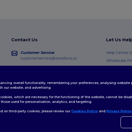
Contact Us
Let Us Hel
Customer Service
Help Center 
customerservice@wordans.cz
Wholesale Pr
Returns & Re
Sales
sales@wordans.cz
Shipping Me
enhancing overall functionality, remembering your preferences, analysing websi
Coupon Code
Order Tracking
th our website, and advertising.
ookies, which are necessary for the functioning of the website, cannot be disabl
those used for personalisation, analytics, and targeting.
d on third-party cookies, please review our
Cookies Policy
and
Privacy Policy
👋
A
licy
|
Cookies Policy
|
Site Map
Pokud
konta