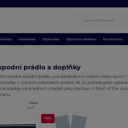
Jackets
Headwear
Workwear
Sportovní oblečení
Accessories
spodní prádlo a doplňky
litní modré spodní prádlo pro každodenní nošení nebo sport? 
ponožky v různých odstínech modré. Ať už potřebujete vybaven
e produkty od předních značek jako Kariban či Fruit of the Lo
stanu.
Made
in
IT
-59%