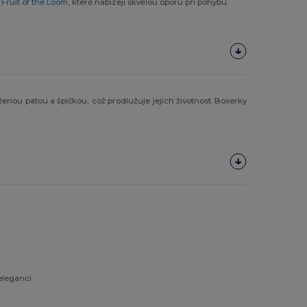
d
Fruit of the Loom
, které nabízejí skvělou oporu při pohybu.
enou patou a špičkou, což prodlužuje jejich životnost. Boxerky
eleganci.