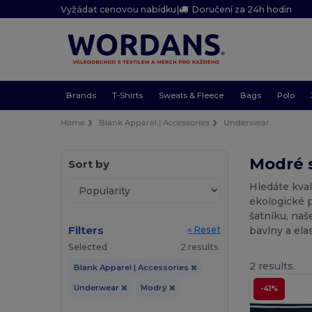
Vyžádat cenovou nabídku
|
Doručení za 24h hodin
Brands
T-Shirts
Sweats & Fleece
Bags
Polo
Home
Blank Apparel | Accessories
Underwear
Modré 
Sort by
Hledáte kva
ekologické 
šatníku, naš
Filters
bavlny a ela
« Reset
Selected
2 results.
2 results.
Blank Apparel | Accessories
Underwear
Modrý
-41%