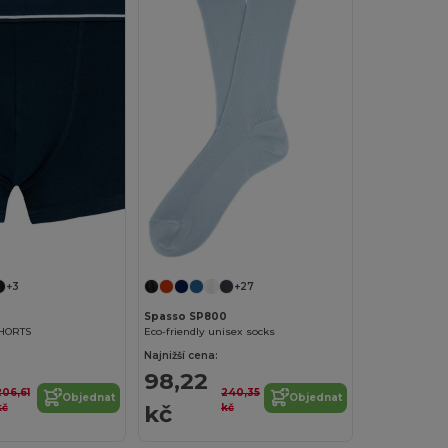
+3
+27
Spasso SP800
HORTS
Eco-friendly unisex socks
Najnižší cena:
98,22
206,61
240,35
Objednat
Objednat
kč
kč
kč