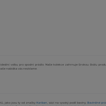
í ideální volbu pro spodní prádlo. Naše kolekce zahrnuje širokou škálu prod
naše nabídka vás nezklame.
ktů, jako jsou ty od značky
Kariban
, sází na vysoký podíl bavlny.
Bavlněné prá