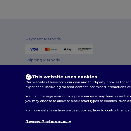
Payment Methods
Shipping Methods
This website uses cookies
Our website utilises both our own and third-party cookies for 
experience, including tailored content, optimised interactions wi
You can manage your cookie preferences at any time. Essential c
you may choose to allow or block other types of cookies, such as 
2026. All Rights Reserved
For more details on how we use cookies, how to control them, an
Terms & Conditions
|
Customization Policy
|
Privacy Po
Review Preferences