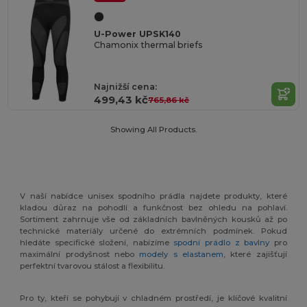
U-Power UPSK140
Chamonix thermal briefs
Najnižší cena:
499,43 kč
765,86 kč
Showing All Products.
V naší nabídce unisex spodního prádla najdete produkty, které
kladou důraz na pohodlí a funkčnost bez ohledu na pohlaví.
Sortiment zahrnuje vše od základních bavlněných kousků až po
technické materiály určené do extrémních podmínek. Pokud
hledáte specifické složení, nabízíme
spodní prádlo z bavlny
pro
maximální prodyšnost nebo
modely s elastanem
, které zajišťují
perfektní tvarovou stálost a flexibilitu.
Pro ty, kteří se pohybují v chladném prostředí, je klíčové kvalitní