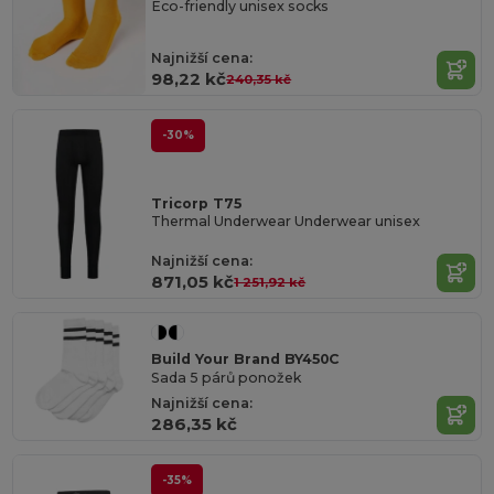
Eco-friendly unisex socks
Najnižší cena:
98,22 kč
240,35 kč
-30%
Tricorp T75
Thermal Underwear Underwear unisex
Najnižší cena:
871,05 kč
1 251,92 kč
Build Your Brand BY450C
Sada 5 párů ponožek
Najnižší cena:
286,35 kč
-35%