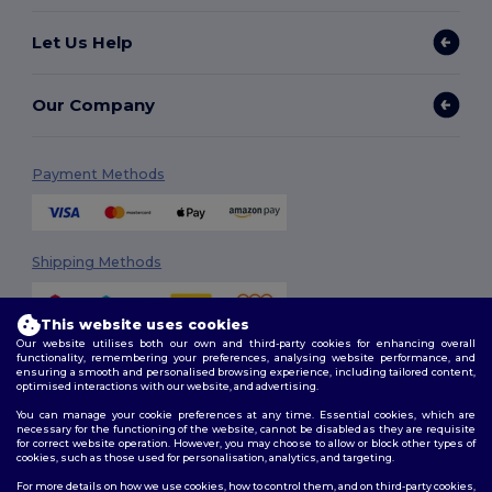
Let Us Help
Our Company
Payment Methods
Shipping Methods
This website uses cookies
Our website utilises both our own and third-party cookies for enhancing overall
functionality, remembering your preferences, analysing website performance, and
ensuring a smooth and personalised browsing experience, including tailored content,
optimised interactions with our website, and advertising.
You can manage your cookie preferences at any time. Essential cookies, which are
Follow Us
necessary for the functioning of the website, cannot be disabled as they are requisite
for correct website operation. However, you may choose to allow or block other types of
cookies, such as those used for personalisation, analytics, and targeting.
For more details on how we use cookies, how to control them, and on third-party cookies,