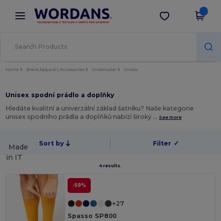
×
Aplikace Wordans
Stáhnout app
Lepší ceny v aplikaci!
Home
Blank Apparel | Accessories
Underwear
Unisex
Unisex spodní prádlo a doplňky
Hledáte kvalitní a univerzální základ šatníku? Naše kategorie
unisex spodního prádla a doplňků nabízí široký …
See more
Sort by
Filter
✓
Made
in
IT
4 results.
-59%
+27
Spasso SP800