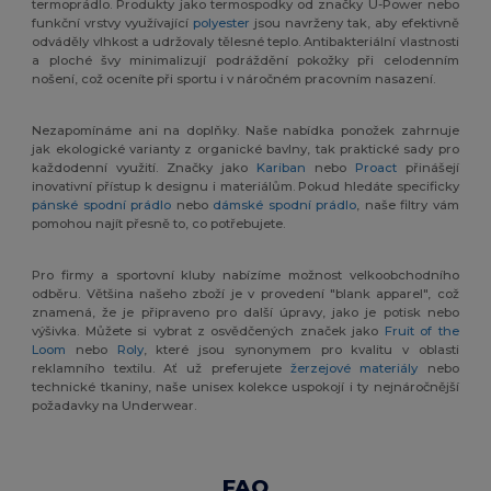
termoprádlo. Produkty jako termospodky od značky U-Power nebo
funkční vrstvy využívající
polyester
jsou navrženy tak, aby efektivně
odváděly vlhkost a udržovaly tělesné teplo. Antibakteriální vlastnosti
a ploché švy minimalizují podráždění pokožky při celodenním
nošení, což oceníte při sportu i v náročném pracovním nasazení.
Nezapomínáme ani na doplňky. Naše nabídka ponožek zahrnuje
jak ekologické varianty z organické bavlny, tak praktické sady pro
každodenní využití. Značky jako
Kariban
nebo
Proact
přinášejí
inovativní přístup k designu i materiálům. Pokud hledáte specificky
pánské spodní prádlo
nebo
dámské spodní prádlo
, naše filtry vám
pomohou najít přesně to, co potřebujete.
Pro firmy a sportovní kluby nabízíme možnost velkoobchodního
odběru. Většina našeho zboží je v provedení "blank apparel", což
znamená, že je připraveno pro další úpravy, jako je potisk nebo
výšivka. Můžete si vybrat z osvědčených značek jako
Fruit of the
Loom
nebo
Roly
, které jsou synonymem pro kvalitu v oblasti
reklamního textilu. Ať už preferujete
žerzejové materiály
nebo
technické tkaniny, naše unisex kolekce uspokojí i ty nejnáročnější
požadavky na Underwear.
FAQ