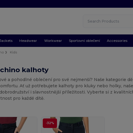
Jackets
Headwear
Workwear
Sportovní oblečení
Accessories
no
Kids
chino kalhoty
ové a pohodlné oblečení pro své nejmenší? Naše kategorie dět
omfortu. Ať už potřebujete kalhoty pro kluky nebo holky, naš
obrodružství i slavnostnější příležitosti. Vyberte si z kvalitní
tnost pro každé dítě.
-32%