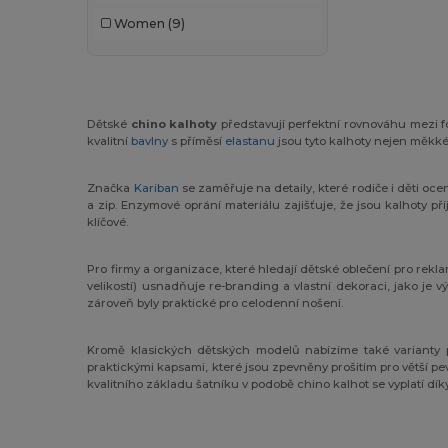
Women
(9)
Dětské
chino kalhoty
představují perfektní rovnováhu mezi fo
kvalitní
bavlny
s příměsí
elastanu
jsou tyto kalhoty nejen měkké
Značka
Kariban
se zaměřuje na detaily, které rodiče i děti oce
a zip. Enzymové oprání materiálu zajišťuje, že jsou kalhoty p
klíčové.
Pro firmy a organizace, které hledají dětské oblečení pro rekl
velikostí) usnadňuje re-branding a vlastní dekoraci, jako je 
zároveň byly praktické pro celodenní nošení.
Kromě klasických dětských modelů nabízíme také varianty 
praktickými kapsami, které jsou zpevněny prošitím pro větší p
kvalitního základu šatníku v podobě chino kalhot se vyplatí díky