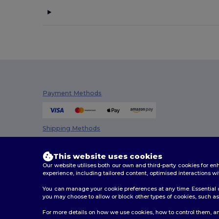
Payment Methods
Shipping Methods
This website uses cookies
Our website utilises both our own and third-party cookies for 
experience, including tailored content, optimised interactions wi
You can manage your cookie preferences at any time. Essential c
you may choose to allow or block other types of cookies, such as 
2026. All Rights Reserved
For more details on how we use cookies, how to control them, an