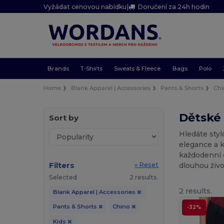
Vyžádat cenovou nabídku
|
Doručení za 24h hodin
Brands
T-Shirts
Sweats & Fleece
Bags
Polo
Home
Blank Apparel | Accessories
Pants & Shorts
Chi
Dětské 
Sort by
Hledáte styl
elegance a k
každodenní d
Filters
dlouhou živo
« Reset
Selected
2 results.
2 results.
Blank Apparel | Accessories
Pants & Shorts
Chino
-32%
Kids