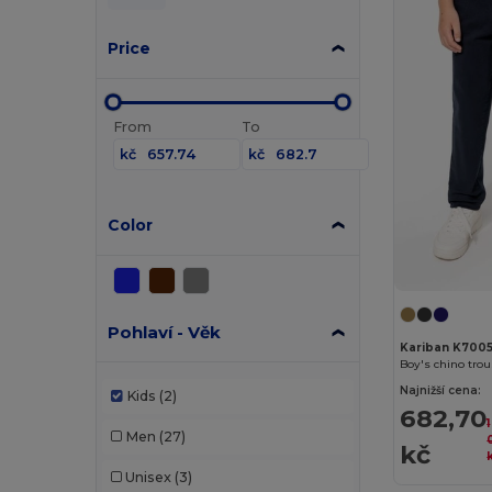
Price
From
To
kč
kč
Color
Pohlaví - Věk
Kariban K700
Boy's chino tro
Najnižší cena:
Kids
(2)
682,70
1
Men
(27)
kč
Unisex
(3)