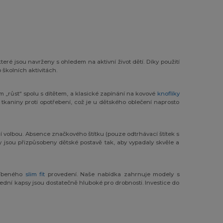
ré jsou navrženy s ohledem na aktivní život dětí. Díky použití
školních aktivitách.
tám „růst“ spolu s dítětem, a klasické zapínání na kovové
knoflíky
 tkaniny proti opotřebení, což je u dětského oblečení naprosto
í volbou. Absence značkového štítku (pouze odtrhávací štítek s
hy jsou přizpůsobeny dětské postavě tak, aby vypadaly skvěle a
líbeného
slim fit
provedení. Naše nabídka zahrnuje modely s
ední kapsy jsou dostatečně hluboké pro drobnosti. Investice do