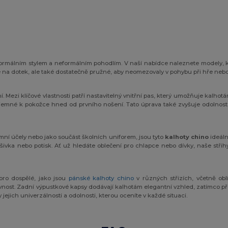
rmálním stylem a neformálním pohodlím. V naší nabídce naleznete modely, kte
 na dotek, ale také dostatečně pružné, aby neomezovaly v pohybu při hře nebo 
ní. Mezi klíčové vlastnosti patří nastavitelný vnitřní pas, který umožňuje kalho
říjemné k pokožce hned od prvního nošení. Tato úprava také zvyšuje odolnost
amní účely nebo jako součást školních uniforem, jsou tyto
kalhoty chino
ideáln
výšivka nebo potisk. Ať už hledáte oblečení pro chlapce nebo dívky, naše stři
pro dospělé, jako jsou
pánské kalhoty chino
v různých střizích, včetně ob
evnost. Zadní výpustkové kapsy dodávají kalhotám elegantní vzhled, zatímco př
 jejich univerzálnosti a odolnosti, kterou oceníte v každé situaci.