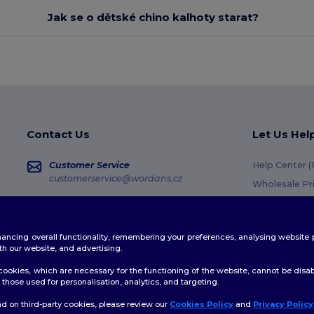
Jak se o dětské chino kalhoty starat?
Contact Us
Let Us Hel
Customer Service
Help Center 
customerservice@wordans.cz
Wholesale Pr
Returns & Re
Sales
sales@wordans.cz
Shipping Me
enhancing overall functionality, remembering your preferences, analysing websi
Coupon Code
Order Tracking
th our website, and advertising.
ookies, which are necessary for the functioning of the website, cannot be disabl
those used for personalisation, analytics, and targeting.
d on third-party cookies, please review our
Cookies Policy
and
Privacy Policy
👋
A