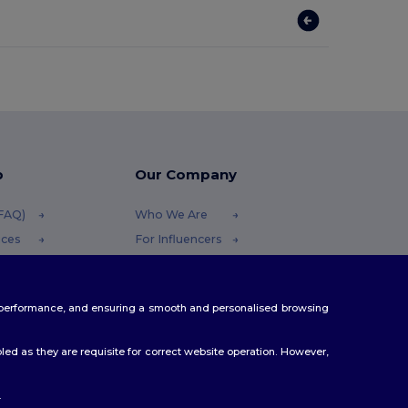
p
Our Company
(FAQ)
Who We Are
ices
For Influencers
funds
Contact Us
thods
Careers Center
te performance, and ensuring a smooth and personalised browsing
s
ed as they are requisite for correct website operation. However,
.
hoj