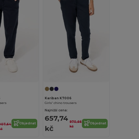
5
Kariban K7006
users
Girls' chino trousers
Najnižší cena:
657,74
970,66
Objednat
Objednat
007,64
kč
kč
kč