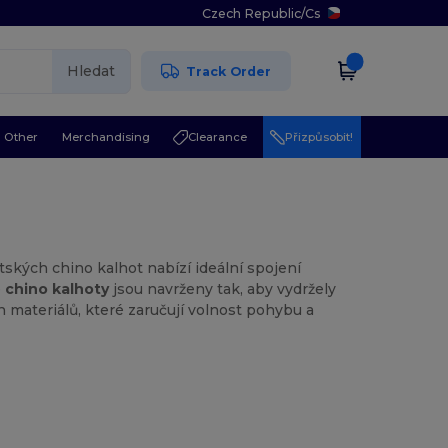
Czech Republic
/
Cs
Hledat
Track Order
Other
Merchandising
Clearance
Přizpůsobit!
ských chino kalhot nabízí ideální spojení
e
chino kalhoty
jsou navrženy tak, aby vydržely
ch materiálů, které zaručují volnost pohybu a