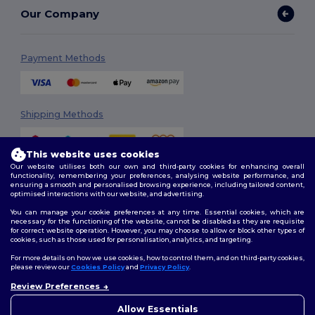
Our Company
Payment Methods
Shipping Methods
This website uses cookies
Our website utilises both our own and third-party cookies for enhancing overall
functionality, remembering your preferences, analysing website performance, and
ensuring a smooth and personalised browsing experience, including tailored content,
optimised interactions with our website, and advertising.
You can manage your cookie preferences at any time. Essential cookies, which are
Follow Us
necessary for the functioning of the website, cannot be disabled as they are requisite
for correct website operation. However, you may choose to allow or block other types of
cookies, such as those used for personalisation, analytics, and targeting.
For more details on how we use cookies, how to control them, and on third-party cookies,
please review our
Cookies Policy
and
Privacy Policy
.
2026. All Rights Reserved
Review Preferences
Terms & Conditions
|
Customization Policy
|
Privacy Policy
|
Cookies
👋
Ahoj
Policy
|
Site Map
Pokud máte jakékoli dotazy
Allow Essentials
nebo obavy, můžete nás