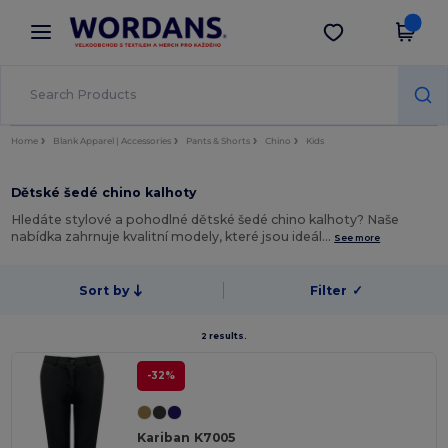
×
Aplikace Wordans
Stáhnout app
Lepší ceny v aplikaci!
Home
Blank Apparel | Accessories
Pants & Shorts
Chino
Kids
Dětské šedé chino kalhoty
Hledáte stylové a pohodlné dětské šedé chino kalhoty? Naše
nabídka zahrnuje kvalitní modely, které jsou ideál…
See more
Sort by
Filter
✓
2 results.
-32%
Kariban K7005