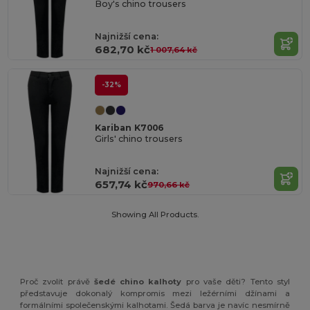
Boy's chino trousers
Najnižší cena:
682,70 kč
1 007,64 kč
-32%
Kariban K7006
Girls' chino trousers
Najnižší cena:
657,74 kč
970,66 kč
Showing All Products.
Proč zvolit právě
šedé chino kalhoty
pro vaše děti? Tento styl
představuje dokonalý kompromis mezi ležérními džínami a
formálními společenskými kalhotami. Šedá barva je navíc nesmírně