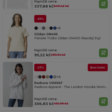
Najnižší cena:
337,88 kč
649,42 kč
-66%
+5
Gildan GN400
Pánské Tričko Gildan GN400 Klasický Styl
Najnižší cena:
95,22 kč
283,34 kč
-23%
Best Seller
+5
Radsow UXX04F
Radsow Apparel - The London Hoodie Women
Najnižší cena:
356,83 kč
461,99 kč