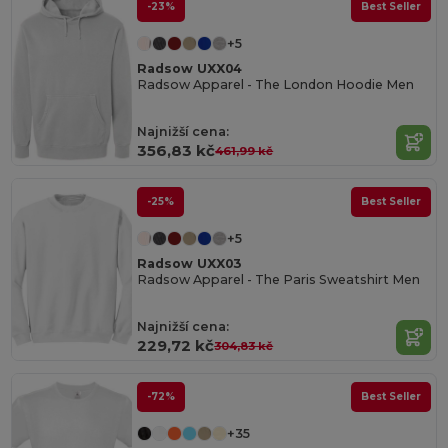
-23%
Best Seller
+5
Radsow UXX04
Radsow Apparel - The London Hoodie Men
Najnižší cena:
356,83 kč
461,99 kč
-25%
Best Seller
+5
Radsow UXX03
Radsow Apparel - The Paris Sweatshirt Men
Najnižší cena:
229,72 kč
304,83 kč
-72%
Best Seller
+35