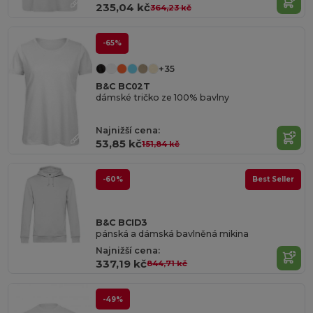
235,04 kč
364,23 kč
-65%
+35
B&C BC02T
dámské tričko ze 100% bavlny
Najnižší cena:
53,85 kč
151,84 kč
-60%
Best Seller
B&C BCID3
pánská a dámská bavlněná mikina
Najnižší cena:
337,19 kč
844,71 kč
-49%