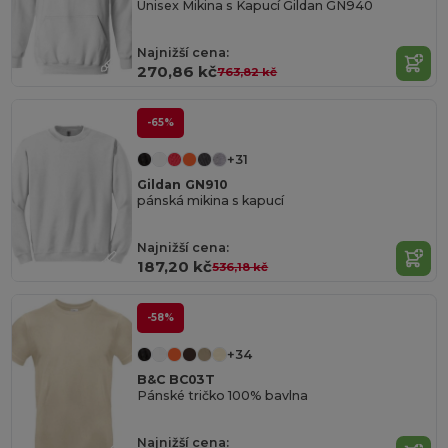
Unisex Mikina s Kapucí Gildan GN940
Najnižší cena:
270,86 kč
763,82 kč
-65%
+31
Gildan GN910
pánská mikina s kapucí
Najnižší cena:
187,20 kč
536,18 kč
-58%
+34
B&C BC03T
Pánské tričko 100% bavlna
Najnižší cena: