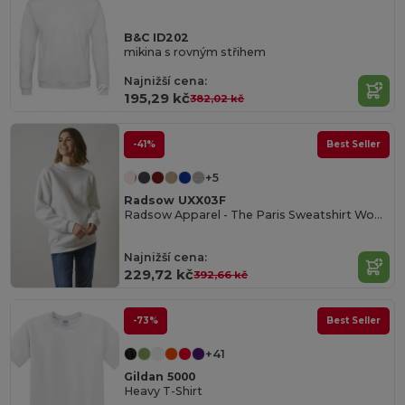
B&C ID202
mikina s rovným střihem
Najnižší cena:
195,29 kč
382,02 kč
-41%
Best Seller
+5
Radsow UXX03F
Radsow Apparel - The Paris Sweatshirt Women
Najnižší cena:
229,72 kč
392,66 kč
-73%
Best Seller
+41
Gildan 5000
Heavy T-Shirt