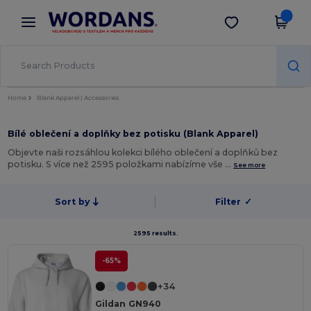
×
Aplikace Wordans
Stáhnout app
Lepší ceny v aplikaci!
Home
Blank Apparel | Accessories
Bílé oblečení a doplňky bez potisku (Blank Apparel)
Objevte naši rozsáhlou kolekci bílého oblečení a doplňků bez
potisku. S více než 2595 položkami nabízíme vše …
See more
Sort by
Filter
✓
2595 results.
-65%
+34
Gildan GN940