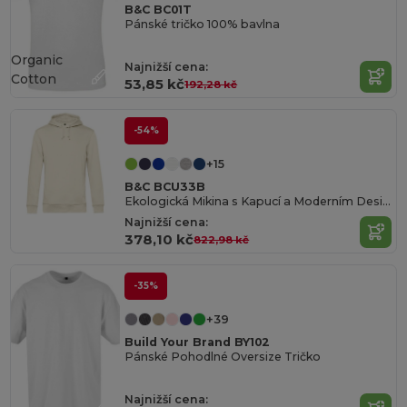
B&C BC01T
Pánské tričko 100% bavlna
Organic
Najnižší cena:
Cotton
53,85 kč
192,28 kč
-54%
+15
B&C BCU33B
Ekologická Mikina s Kapucí a Moderním Designem
Najnižší cena:
378,10 kč
822,98 kč
-35%
+39
Build Your Brand BY102
Pánské Pohodlné Oversize Tričko
Najnižší cena: