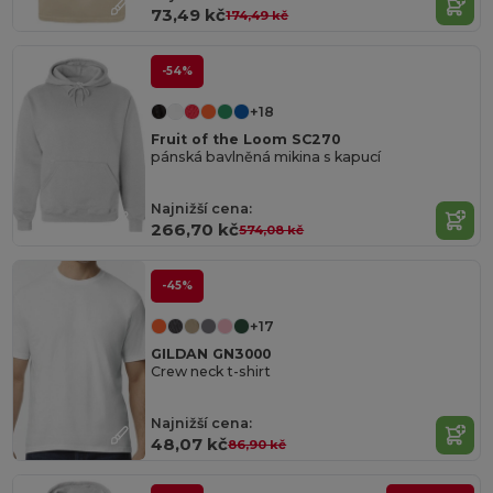
73,49 kč
174,49 kč
-54%
+18
Fruit of the Loom SC270
pánská bavlněná mikina s kapucí
Najnižší cena:
266,70 kč
574,08 kč
-45%
+17
GILDAN GN3000
Crew neck t-shirt
Najnižší cena:
48,07 kč
86,90 kč