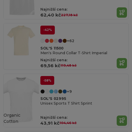
Najnižší cena:
62,40 kč
227,18 kč
-42%
+62
SOL'S 11500
Men's Round Collar T-Shirt Imperial
Najnižší cena:
69,56 kč
119,48 kč
-58%
+9
SOL'S 02995
Unisex Sports T Shirt Sprint
Organic
Najnižší cena:
Cotton
43,91 kč
104,46 kč