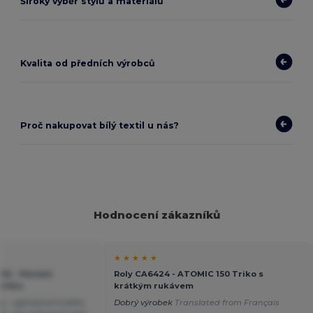
Široký výběr stylů a materiálů
Kvalita od předních výrobců
Proč nakupovat bílý textil u nás?
Hodnocení zákazníků
★ ★ ★ ★ ★
102 - Pánské
Roly CA6424 - ATOMIC 150 Triko s
ričko
krátkým rukávem
 – výjimečná kvalita,
Dobrý výrobek
Translated from Français