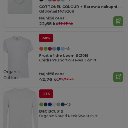
COTTONEL COLOUR + Barevná nákupní taška
GiftRetail MO9268
Najnižší cena:
22,65 kč
36,05 kč
-50%
+8
Fruit of the Loom SC1019
Children's short-Sleeves T-Shirt
Organic
Najnižší cena:
Cotton
42,76 kč
85,97 kč
-48%
+15
B&C BCU31B
Organic Round Neck Sweatshirt