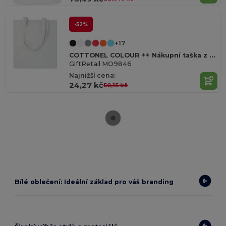
-52%
+17
COTTONEL COLOUR ++ Nákupní taška z bavlny 180g
GiftRetail MO9846
Najnižší cena:
24,27 kč
50,15 kč
Bílé oblečení: Ideální základ pro váš branding