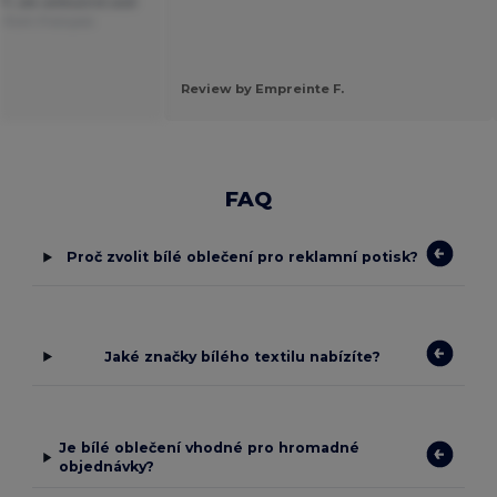
F, ale velikostně sedí
 from Français
Review by Empreinte F.
FAQ
Proč zvolit bílé oblečení pro reklamní potisk?
Jaké značky bílého textilu nabízíte?
Je bílé oblečení vhodné pro hromadné
objednávky?