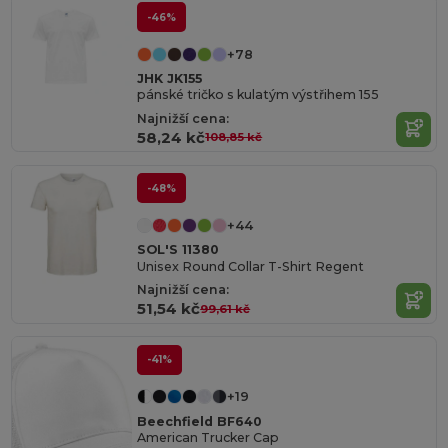
-46%
+78
JHK JK155
pánské tričko s kulatým výstřihem 155
Najnižší cena:
58,24 kč
108,85 kč
-48%
+44
SOL'S 11380
Unisex Round Collar T-Shirt Regent
Najnižší cena:
51,54 kč
99,61 kč
-41%
+19
Beechfield BF640
American Trucker Cap