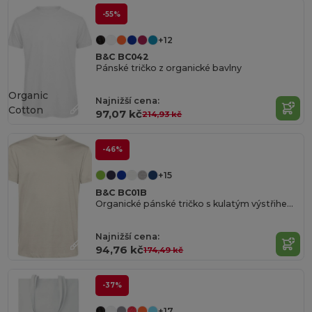
-55%
+12
B&C BC042
Pánské tričko z organické bavlny
Organic
Najnižší cena:
Cotton
97,07 kč
214,93 kč
-46%
+15
B&C BC01B
Organické pánské tričko s kulatým výstřihem 150
Najnižší cena:
94,76 kč
174,49 kč
-37%
+17