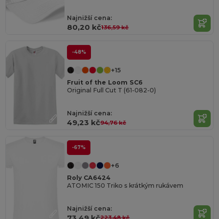
Najnižší cena:
80,20 kč
136,59 kč
-48%
+15
Fruit of the Loom SC6
Original Full Cut T (61-082-0)
Najnižší cena:
49,23 kč
94,76 kč
-67%
+6
Roly CA6424
ATOMIC 150 Triko s krátkým rukávem
Najnižší cena:
73,49 kč
223,48 kč