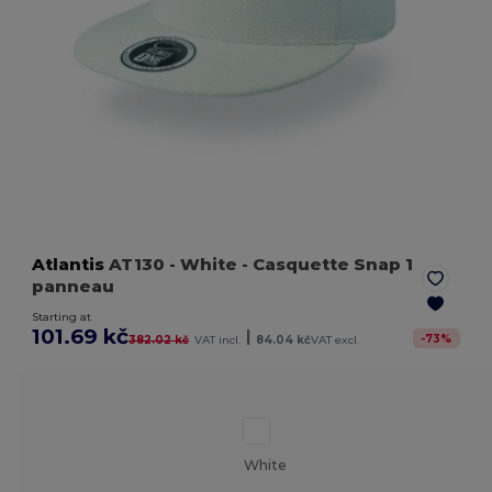
Atlantis
AT130
- White
- Casquette Snap 1
panneau
Starting at
101.69 kč
|
-
73
%
382.02 kč
VAT incl.
84.04 kč
VAT excl.
White