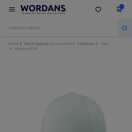
×
Aplikace Wordans
Stáhnout app
Lepší ceny v aplikaci!
Home
Blank Apparel | Accessories
Headwear
Caps
Atlantis AT130