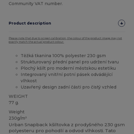
Community VAT number.
Product description
Please note that due to screen calibration, the colour of the product image may not
exactly match the actual product colour.
Těžká tkanina 100% polyester 230 gsm
Strukturovaný přední panel pro udržení tvaru
Plochý kšilt pro moderní městskou estetiku
Integrovaný vnitřní potní pásek odvádějící
vlhkost
Uzavřený design zadní části pro čistý vzhled
WEIGHT
77 g.
Weight
230g/m²
Urban Snapback kšiltovka z prodyšného 230 gsm
polyesteru pro pohodlí a odvod vlhkosti. Tato