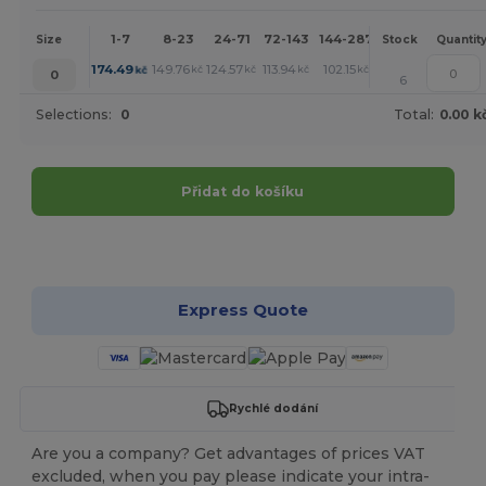
1-7
8-23
24-71
72-143
144-287
288 +
More
Size
Stock
Quantit
+
174.49
149.76
124.57
113.94
102.15
101.69
kč
kč
kč
kč
kč
kč
0
6
Selections:
0
Total:
0.00 k
Přidat do košíku
Přizpůsobte si to!
Express Quote
Rychlé dodání
Are you a company? Get advantages of prices VAT
excluded, when you pay please indicate your intra-