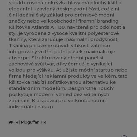
strukturovaná pokrývka hlavy má plochý kšilt a
elegantní uzavřený design zadní části, což z ní
činí ideální čistý základ pro prémiové módní
značky nebo velkoobchodní firemní branding.
Kšiltovka Atlantis AT130, navržená pro odolnost a
styl, je vyrobena z vysoce kvalitní polyesterové
tkaniny, která zaručuje maximální prodyšnost.
Tkanina přirozeně odvádí vlhkost, zatímco
integrovaný vnitřní potní pásek maximalizuje
absorpci. Strukturovaný přední panel si
zachovává svůj tvar, díky čemuž je vynikající
volbou pro výšivku. Ať už jste módní startup nebo
firma hledající reklamní produkty ve velkém, tato
kšiltovka nabízí sofistikovanou alternativu ke
standardním modelům. Design 'One Touch'
poskytuje moderní vzhled bez viditelných
zapínání. K dispozici pro velkoobchodní i
individuální nákup.
FR | Pluguffan, FR