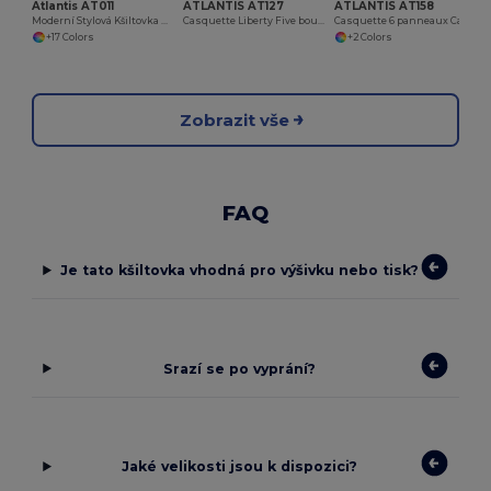
Atlantis AT011
ATLANTIS AT127
ATLANTIS AT158
Moderní Stylová Kšiltovka Atlantis
Casquette Liberty Five boucle
Casquette 6 panneaux Case
+17 Colors
+2 Colors
Zobrazit vše
FAQ
Je tato kšiltovka vhodná pro výšivku nebo tisk?
Srazí se po vyprání?
Jaké velikosti jsou k dispozici?