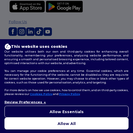
Follow Us
2026. All Rights Reserved
This website uses cookies
Terms & Conditions
|
Customization Policy
|
Privacy Policy
|
Cookies
Our website utilises both our own and third-party cookies for enhancing overall
Policy
|
Site Map
functionality, remembering your preferences, analysing website performance, and
ensuring a smooth and personalised browsing experience, including tailored content,
optimised interactions with our website, and advertising.
You can manage your cookie preferences at any time. Essential cookies, which are
necessary for the functioning of the website, cannot be disabled as they are requisite
for correct website operation. However, you may choose to allow or block other types of
cookies, such as those used for personalisation, analytics, and targeting.
For more details on how we use cookies, how to control them, and on third-party cookies,
please review our
Cookies Policy
and
Privacy Policy
.
Review Preferences
👋
Ahoj
Pokud máte jakékoli dotazy
Allow Essentials
nebo obavy, můžete nás
kdykoli kontaktovat. Náš
Allow All
chatbot je tu, aby vám pomohl.