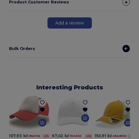
Product Customer Reviews
Add a review
Bulk Orders
Interesting Products
107,93 kč
67,02 kč
150,91 kč
182,11 kč
111,40 kč
252,83 kč
-41%
-40%
-40%