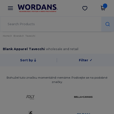
×
Aplikace Wordans
Stáhnout app
Lepší ceny v aplikaci!
Home
Brands
Tavecchi
Blank Apparel Tavecchi
wholesale and retail
Sort by
Filter
✓
Bohužel tuto značku momentálně nemáme. Podívejte se na podobné
značky.