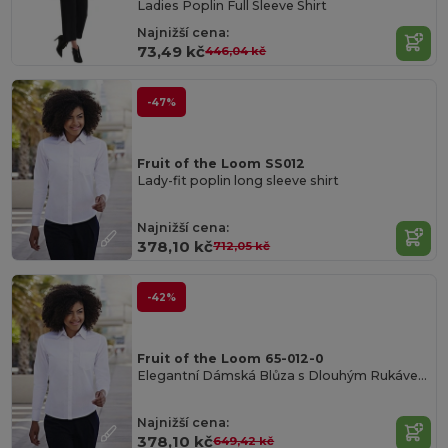
Ladies Poplin Full Sleeve Shirt
Najnižší cena:
73,49 kč
446,04 kč
-47%
Fruit of the Loom SS012
Lady-fit poplin long sleeve shirt
Najnižší cena:
378,10 kč
712,05 kč
-42%
Fruit of the Loom 65-012-0
Elegantní Dámská Blůza s Dlouhým Rukávem
Najnižší cena:
378,10 kč
649,42 kč