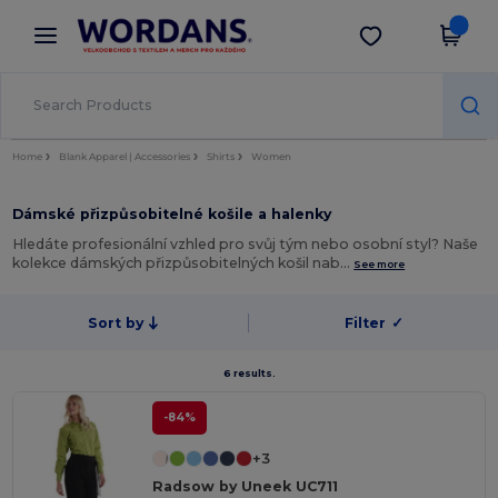
×
Aplikace Wordans
Stáhnout app
Lepší ceny v aplikaci!
Home
Blank Apparel | Accessories
Shirts
Women
Dámské přizpůsobitelné košile a halenky
Hledáte profesionální vzhled pro svůj tým nebo osobní styl? Naše
kolekce dámských přizpůsobitelných košil nab…
See more
Sort by
Filter
✓
6 results.
-84%
+3
Radsow by Uneek UC711