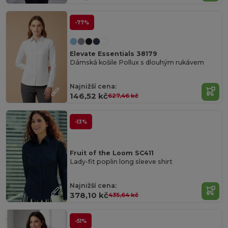
-77%
Elevate Essentials 38179
Dámská košile Pollux s dlouhým rukávem
Najnižší cena:
146,52 kč
627,46 kč
-13%
Fruit of the Loom SC411
Lady-fit poplin long sleeve shirt
Najnižší cena:
378,10 kč
435,64 kč
-51%