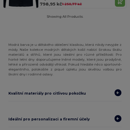
798,95 kč
1 250,77 kč
Showing All Products.
Modrá barva je u dětského oblečení klasikou, která nikdy nevyjde z
módy. Naše kolekce modrých dětských košil nabízí širokou škálu
materiálů a střihů, které jsou ideální pro různé příležitosti. Pro
horké letní dny doporučujeme lněné modely, které jsou prodyšné,
lehké a přirozeně odvádějí vlhkost. Pokud hledáte něco sportovně-
elegantního, polokošile z piqué úpletu jsou skvělou volbou pro
školní dny i rodinné oslavy.
Kvalitní materiály pro citlivou pokožku
Ideální pro personalizaci a firemní účely