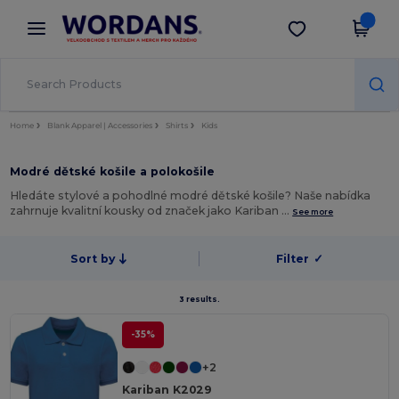
×
Aplikace Wordans
Stáhnout app
Lepší ceny v aplikaci!
Home
Blank Apparel | Accessories
Shirts
Kids
Modré dětské košile a polokošile
Hledáte stylové a pohodlné modré dětské košile? Naše nabídka
zahrnuje kvalitní kousky od značek jako Kariban …
See more
Sort by
Filter
✓
3 results.
-35%
+2
Kariban K2029