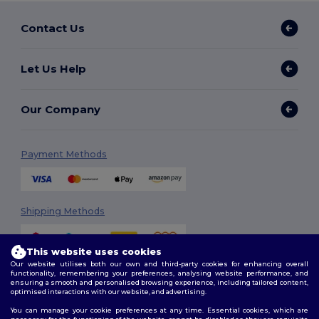
Contact Us
Let Us Help
Our Company
Payment Methods
Shipping Methods
This website uses cookies
Our website utilises both our own and third-party cookies for enhancing overall
functionality, remembering your preferences, analysing website performance, and
ensuring a smooth and personalised browsing experience, including tailored content,
optimised interactions with our website, and advertising.
You can manage your cookie preferences at any time. Essential cookies, which are
Follow Us