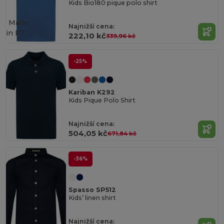
Kids Bio180 pique polo shirt
Made
Najnižší cena:
in
PT
222,10 kč
339,96 kč
-25%
Kariban K292
Kids Pique Polo Shirt
Najnižší cena:
504,05 kč
671,84 kč
-36%
Spasso SP512
Kids’ linen shirt
Najnižší cena: