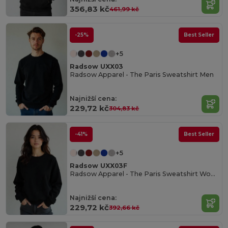
356,83 kč
461,99 kč
-25%
Best Seller
+5
Radsow UXX03
Radsow Apparel - The Paris Sweatshirt Men
Najnižší cena:
229,72 kč
304,83 kč
-41%
Best Seller
+5
Radsow UXX03F
Radsow Apparel - The Paris Sweatshirt Women
Najnižší cena:
229,72 kč
392,66 kč