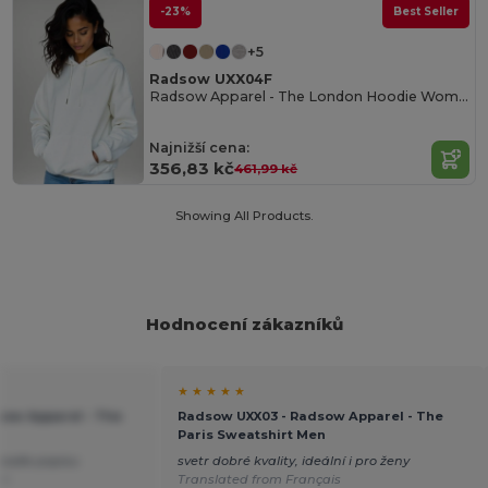
-23%
Best Seller
+5
Radsow UXX04F
Radsow Apparel - The London Hoodie Women
Najnižší cena:
356,83 kč
461,99 kč
Showing All Products.
Hodnocení zákazníků
★ ★ ★ ★ ★
sow Apparel - The
Radsow UXX03 - Radsow Apparel - The
Paris Sweatshirt Men
podle popisu
svetr dobré kvality, ideální i pro ženy
sh
Translated from Français