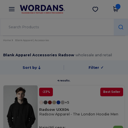
×
Aplikace Wordans
Stáhnout app
Lepší ceny v aplikaci!
Home
Blank Apparel | Accessories
Blank Apparel Accessories Radsow
wholesale and retail
Sort by
Filter
✓
4 results.
-23%
Best Seller
+5
Radsow UXX04
Radsow Apparel - The London Hoodie Men
Najnižší cena: