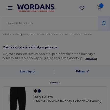
×
Aplikace Wordans
Stáhnout app
Lepší ceny v aplikaci!
Home
Blank Apparel | Accessories
Pants & Shorts
Pleated pants
Women
Dámské černé kalhoty s pukem
Objevte naši exkluzivní nabídku pro dámské černé kalhoty s
pukem, které v sobě spojují eleganci a maximální p…
See more
Sort by
Filter
✓
2 results.
Roly PA1170
LARISA Dámské kalhoty z elastické tkaniny