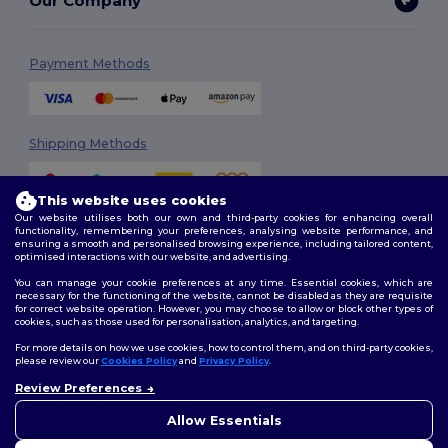
Our Company
Payment Methods
Shipping Methods
This website uses cookies
Our website utilises both our own and third-party cookies for enhancing overall
functionality, remembering your preferences, analysing website performance, and
ensuring a smooth and personalised browsing experience, including tailored content,
optimised interactions with our website, and advertising.
You can manage your cookie preferences at any time. Essential cookies, which are
Follow Us
necessary for the functioning of the website, cannot be disabled as they are requisite
for correct website operation. However, you may choose to allow or block other types of
cookies, such as those used for personalisation, analytics, and targeting.
For more details on how we use cookies, how to control them, and on third-party cookies,
please review our
Cookies Policy
and
Privacy Policy
.
2026. All Rights Reserved
Review Preferences
Terms & Conditions
|
Customization Policy
|
Privacy Policy
|
Cookies
👋
Ahoj
Policy
|
Site Map
Pokud máte jakékoli dotazy
Allow Essentials
nebo obavy, můžete nás
kdykoli kontaktovat. Náš