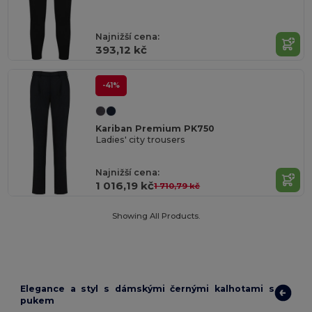
Najnižší cena:
393,12 kč
-41%
Kariban Premium PK750
Ladies' city trousers
Najnižší cena:
1 016,19 kč
1 710,79 kč
Showing All Products.
Elegance a styl s dámskými černými kalhotami s
pukem