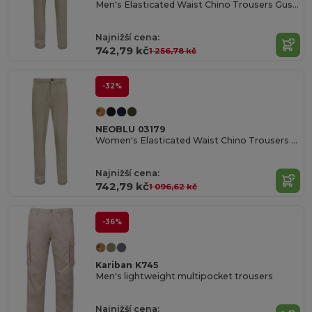
Men's Elasticated Waist Chino Trousers Gustave Men
Najnižší cena:
742,79 kč
1 256,78 kč
-32%
NEOBLU 03179
Women's Elasticated Waist Chino Trousers Gustave Women
Najnižší cena:
742,79 kč
1 096,62 kč
-36%
Kariban K745
Men's lightweight multipocket trousers
Najnižší cena: