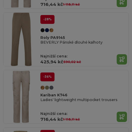
716,44 kč
1 118,11 kč
-28%
Roly PA9145
BEVERLY Pánské dlouhé kalhoty
Najnižší cena:
425,94 kč
590,02 kč
-36%
Kariban K746
Ladies' lightweight multipocket trousers
Najnižší cena:
716,44 kč
1 118,11 kč