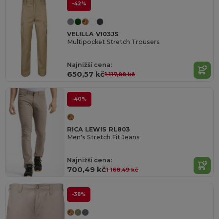
-42%
VELILLA V103JS
Multipocket Stretch Trousers
Najnižší cena:
650,57 kč
1 117,88 kč
-40%
RICA LEWIS RL803
Men's Stretch Fit Jeans
Najnižší cena:
700,49 kč
1 168,49 kč
-38%