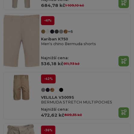
684,78 kč
1 109,10 kč
-41%
+6
Kariban K750
Men's chino Bermuda shorts
Najnižší cena:
536,18 kč
911,73 kč
-42%
VELILLA V3009S
BERMUDA STRETCH MULTIPOCHES
Najnižší cena:
472,62 kč
809,35 kč
-36%