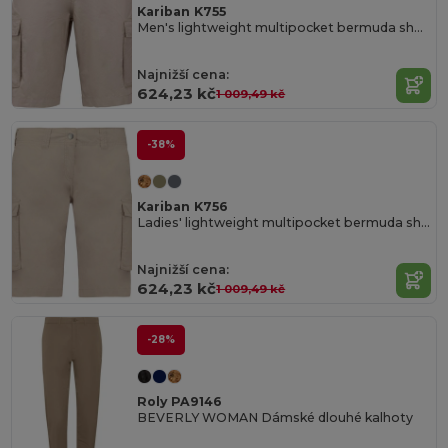
Kariban K755
Men's lightweight multipocket bermuda shorts
Najnižší cena:
624,23 kč
1 009,49 kč
-38%
Kariban K756
Ladies' lightweight multipocket bermuda shorts
Najnižší cena:
624,23 kč
1 009,49 kč
-28%
Roly PA9146
BEVERLY WOMAN Dámské dlouhé kalhoty