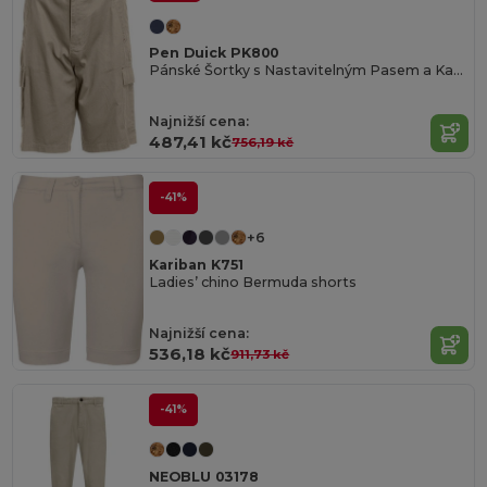
Pen Duick PK800
Pánské Šortky s Nastavitelným Pasem a Kapsami
Najnižší cena:
487,41 kč
756,19 kč
-41%
+6
Kariban K751
Ladies’ chino Bermuda shorts
Najnižší cena:
536,18 kč
911,73 kč
-41%
NEOBLU 03178