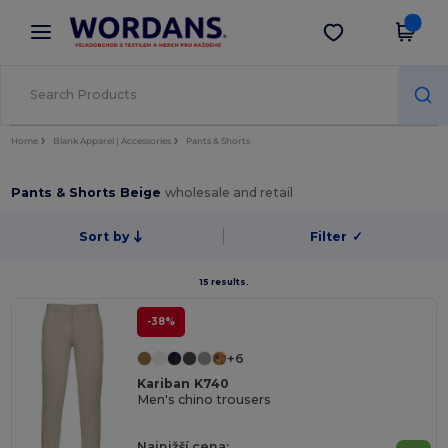
×
Aplikace Wordans
Stáhnout app
Lepší ceny v aplikaci!
Home
Blank Apparel | Accessories
Pants & Shorts
Pants & Shorts Beige
wholesale and retail
Sort by
Filter
✓
15 results.
-38%
+6
Kariban K740
Men's chino trousers
Najnižší cena: