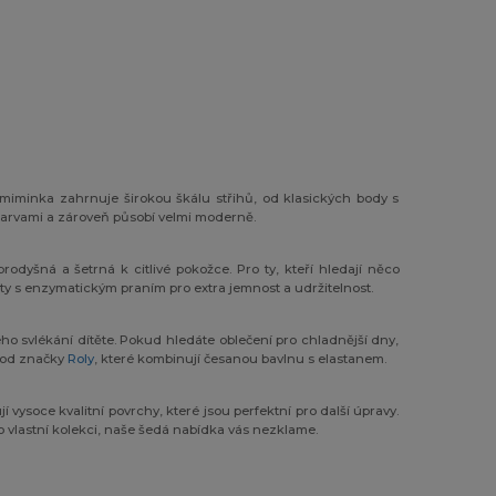
miminka zahrnuje širokou škálu střihů, od klasických body s
 barvami a zároveň působí velmi moderně.
 prodyšná a šetrná k citlivé pokožce. Pro ty, kteří hledají něco
ty s enzymatickým praním pro extra jemnost a udržitelnost.
o svlékání dítěte. Pokud hledáte oblečení pro chladnější dny,
y od značky
Roly
, které kombinují česanou bavlnu s elastanem.
í vysoce kvalitní povrchy, které jsou perfektní pro další úpravy.
vlastní kolekci, naše šedá nabídka vás nezklame.