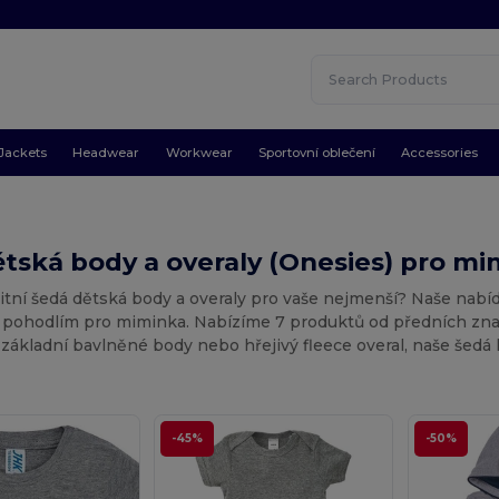
Jackets
Headwear
Workwear
Sportovní oblečení
Accessories
tská body a overaly (Onesies) pro m
itní šedá dětská body a overaly pro vaše nejmenší? Naše nabí
pohodlím pro miminka. Nabízíme 7 produktů od předních značek
základní bavlněné body nebo hřejivý fleece overal, naše šedá k
-45%
-50%