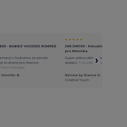
★ ★ ★ ★ ★
K830 - BABIES' HOODED ROMPER
JHK JHK100 - Pohodlné Bavlněné 
pro Miminka
lamaný s hodnotou za peníze,
Super pěkný dětský overal. Velmi ryc
 je to drahé pro tkaniny.
dodání.
Translated from Dutch
 from Français
 Jennifer B.
Review by Rianne H.
Creative Touch