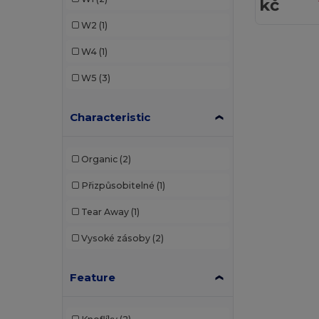
kč
W2
(1)
W4
(1)
W5
(3)
Characteristic
Organic
(2)
Přizpůsobitelné
(1)
Tear Away
(1)
Vysoké zásoby
(2)
Feature