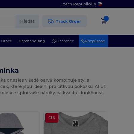
Czech Republic
/
Cs
Hledat
Track Order
Other
Merchandising
Clearance
Přizpůsobit!
iminka
dka onesies v šedé barvě kombinuje styl s
, které jsou ideální pro citlivou pokožku. Ať už
olekce splní vaše nároky na kvalitu i funkčnost.
-13%