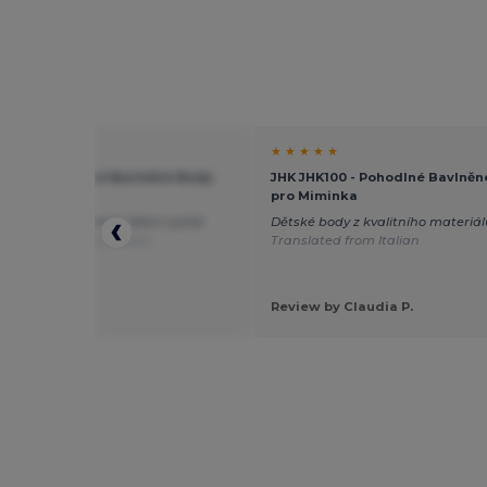
★ ★
★ ★ ★ ★ ★
K100 - Pohodlné Bavlněné Body
JHK JHK100 - Pohodlné Bavlněn
minka
pro Miminka
ěkný dětský overal. Velmi rychlé
Dětské body z kvalitního materiál
.
Translated from Dutch
Translated from Italian
 by Rianne H.
e Touch
Review by Claudia P.