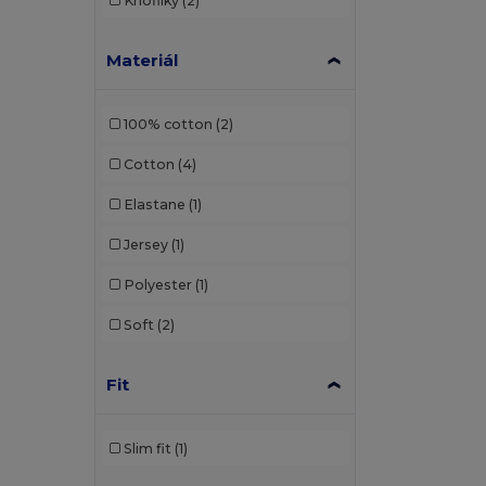
Knoflíky
(2)
Materiál
100% cotton
(2)
Cotton
(4)
Elastane
(1)
Jersey
(1)
Polyester
(1)
Soft
(2)
Fit
Slim fit
(1)