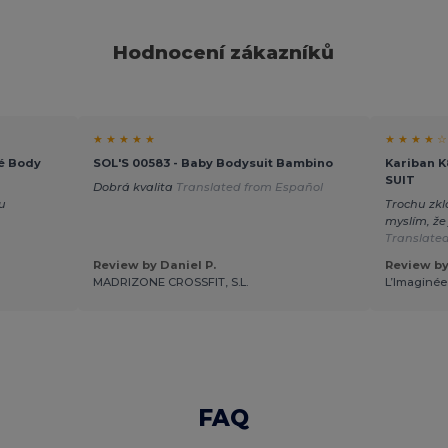
Hodnocení zákazníků
★ ★ ★ ★ ★
★ ★ ★ ★ ☆
é Body
SOL'S 00583 - Baby Bodysuit Bambino
Kariban 
SUIT
Dobrá kvalita
Translated from Español
u
Trochu zk
myslím, že
Translated
Review by Daniel P.
Review by
MADRIZONE CROSSFIT, S.L.
L’Imaginée
FAQ