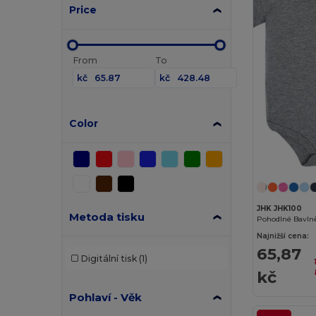
Price
From
To
kč
kč
Color
JHK JHK100
Metoda tisku
Pohodlné Bavln
Najnižší cena:
65,87
Digitální tisk
(1)
kč
Pohlaví - Věk