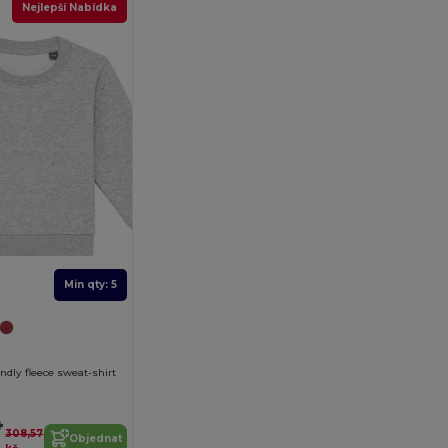
Nejlepší Nabídka
Min qty: 5
ndly fleece sweat-shirt
4
308,57
Objednat