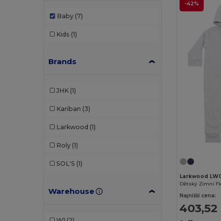
-42%
Baby
(7)
Kids
(1)
Brands
JHK
(1)
Kariban
(3)
Larkwood
(1)
Roly
(1)
SOL'S
(1)
Larkwood LW
Dětský Zimní Fl
Warehouse
Najnižší cena:
403,52
W1
(2)