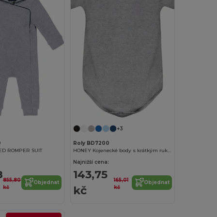
+3
0
Roly BD7200
ED ROMPER SUIT
HONEY Kojenecké body s krátkým rukávem
Najnižší cena:
8
143,75
855,80
165,01
Objednat
Objednat
kč
kč
kč