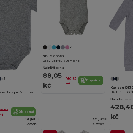
Přizpůsobte si to!
+1
SOL'S 00583
Baby Bodysuit Bambino
Najnižší cena:
88,05
160,62
+5
Objednat
kč
kč
Kariban K83
ěné Body pro Miminka
BABIES' HOOD
Najnižší cena:
428,4
118,79
Objednat
kč
kč
Organic
Organic
Cotton
Cotton