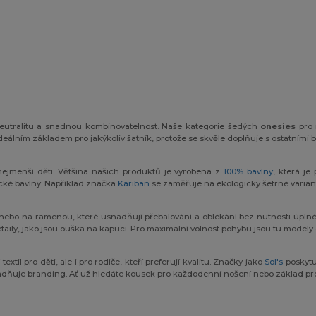
eutralitu a snadnou kombinovatelnost. Naše kategorie šedých
onesies
pro 
deálním základem pro jakýkoliv šatník, protože se skvěle doplňuje s ostatními
 nejmenší děti. Většina našich produktů je vyrobena z
100% bavlny
, která je
ké bavlny. Například značka
Kariban
se zaměřuje na ekologicky šetrné varian
nebo na ramenou, které usnadňují přebalování a oblékání bez nutnosti úplnéh
etaily, jako jsou ouška na kapuci. Pro maximální volnost pohybu jsou tu model
xtil pro děti, ale i pro rodiče, kteří preferují kvalitu. Značky jako
Sol's
poskytuj
dňuje branding. Ať už hledáte kousek pro každodenní nošení nebo základ pro 