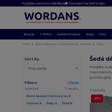
Vyžádat cenovou nabídku
|
Doručení za 24h hodin
Brands
T-Shirts
Sweats & Fleece
Bags
Polo
Home
Blank Apparel | Accessories
Onesies
Baby
Šedá dě
Sort by
Hledáte kval
maximálním 
potřebujete 
Filters
« Reset
Selected
7 results.
7 results.
Blank Apparel | Accessories
-45%
Onesies
Baby
Šedá