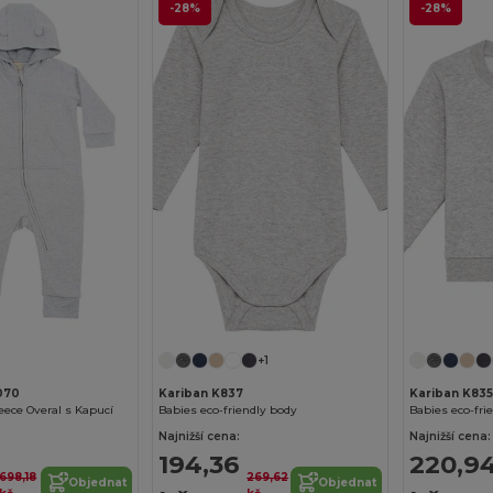
-28%
-28%
+1
070
Kariban K837
Kariban K835
eece Overal s Kapucí
Babies eco-friendly body
Babies eco-frie
Najnižší cena:
Najnižší cena:
194,36
220,9
698,18
269,62
Objednat
Objednat