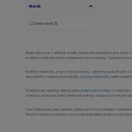
Neck
Crew neck
(1)
Šedá barva je v dětské módě nesmírně populární pro svou n
krátkým rukávem až po zateplené zimní overaly. Tato barva je i
Kvalita materiálu je pro nás prioritou, zejména pokud jde o
speciálního, nabízíme produkty z
jersey materiálu
nebo organic
Praktičnost zajišťují detaily jako
praktické knoflíky
v rozkroku 
značka
Larkwood
nabízí fleecové overaly s kapucí a hravými d
Tato šedá body jsou ideální volbou pro firmy hledající reklamní te
Mnoho našich produktů navíc postrádá label výrobce, což usna