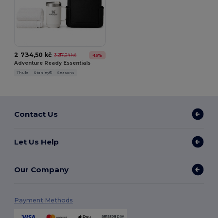
2 734,50 kč
3 217,04 kč
-15%
Adventure Ready Essentials
Thule
Stanley®
Seasons
Contact Us
Let Us Help
Our Company
Payment Methods