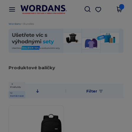
×
Aplikace Wordans
Stáhnout app
Lepší ceny v aplikaci!
Wordans
>
Bundles
Produktové balíčky
3
Produkty
Filter
12
Kombinace