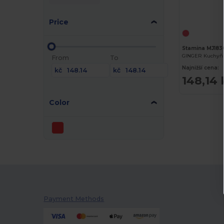
Price
Stamina MJ183
From
To
Najnižší cena:
kč
kč
148,14 
Color
Payment Methods