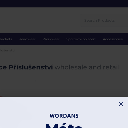
Jackets
Headwear
Workwear
Sportovní oblečení
Accessories
slušenství
e Příslušenství
wholesale and retail