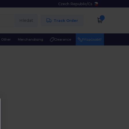
Czech Republic
/
Cs
Hledat
Track Order
Other
Merchandising
Clearance
Přizpůsobit!