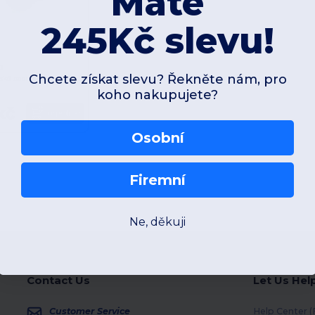
Máte
245Kč slevu!
0
Chcete získat slevu? Řekněte nám, pro
GINGER Kuchyňská sada sestávající ze 3 kuchyňských pomůcek na pečení domácích sušenek
koho nakupujete?
kč
Objednat
Osobní
Firemní
Ne, děkuji
Contact Us
Let Us Hel
Customer Service
Help Center 