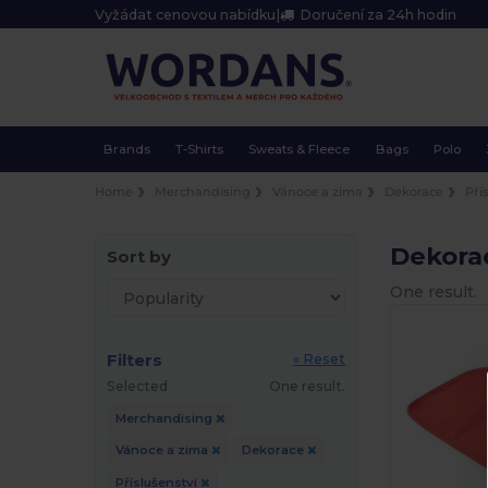
Vyžádat cenovou nabídku
|
Doručení za 24h hodin
Brands
T-Shirts
Sweats & Fleece
Bags
Polo
Home
Merchandising
Vánoce a zima
Dekorace
Pří
Dekorac
Sort by
One result.
Filters
« Reset
Selected
One result.
Merchandising
Vánoce a zima
Dekorace
Příslušenství