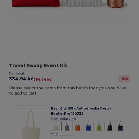
Travel Ready Event Kit
Starting at:
334.94 kč
-15%
394.04 kč
Please select the items from this batch that you would like
to add to cart.
Bavlněná 180 g/m² odnoska Peru -
EgotierPro 120332
View Product Info
Přírodní