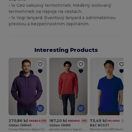
• 1x Geo vakuový termohrnek: Měděný izolovaný
termohrnek na nápoje na cestách.
• 1x Yogi lanyard: Eventový lanyard s odnímatelnou
přezkou a bezpečnostním zapínáním.
Interesting Products
270,86 kč
187,20 kč
73,49 kč
763,82 kč
536,18 kč
174,49 kč
-65%
-65%
-58%
Gildan GN940
Gildan GN910
B&C BC03T
Unisex Mikina s Kapucí Gildan GN940
pánská mikina s kapucí
Pánské tričko 100% bavlna