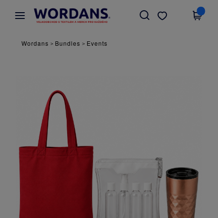
×
Aplikace Wordans
Stáhnout app
Lepší ceny v aplikaci!
Wordans
Bundles
Events
>
>