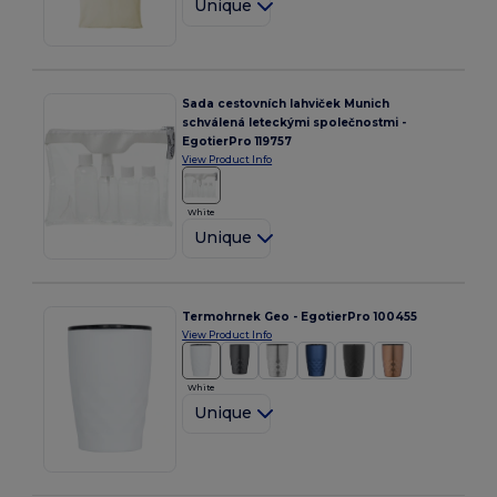
Unique
Sada cestovních lahviček Munich
schválená leteckými společnostmi -
EgotierPro 119757
View Product Info
White
Unique
Termohrnek Geo - EgotierPro 100455
View Product Info
White
Unique