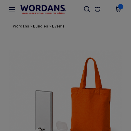
×
Aplikace Wordans
Stáhnout app
Lepší ceny v aplikaci!
Wordans
Bundles
Events
>
>