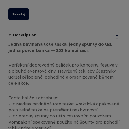
Náhodný
Description
Jedna bavlněná tote taška, jedny špunty do uší,
jedna powerbanka — 252 kombinací.
Perfektní doprovodný balíček pro koncerty, festivaly
a dlouhé eventové dny. Navržený tak, aby účastníky
udržel připojené, pohodlné a organizované během
celé akce.
Tento balíček obsahuje:
• 1x Madras bavlněná tote taška: Praktická opakovaně
použitelná taška na přenášení nezbytností.
• 1x Serenity špunty do uší s cestovním pouzdrem:
Kompaktní opakovaně použitelné špunty pro pohodlí
v hlučném prostředí.