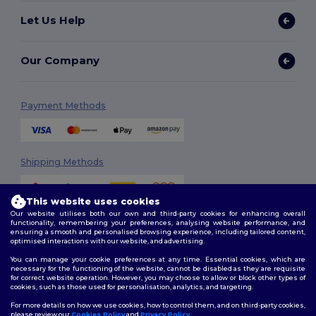
Let Us Help
Our Company
Payment Methods
Shipping Methods
This website uses cookies
Our website utilises both our own and third-party cookies for enhancing overall
functionality, remembering your preferences, analysing website performance, and
ensuring a smooth and personalised browsing experience, including tailored content,
optimised interactions with our website, and advertising.
You can manage your cookie preferences at any time. Essential cookies, which are
Follow Us
necessary for the functioning of the website, cannot be disabled as they are requisite
for correct website operation. However, you may choose to allow or block other types of
cookies, such as those used for personalisation, analytics, and targeting.
For more details on how we use cookies, how to control them, and on third-party cookies,
please review our
Cookies Policy
and
Privacy Policy
.