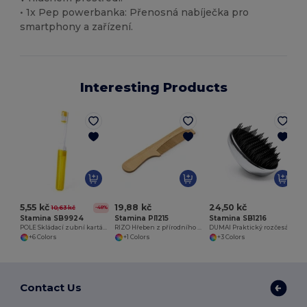
• 1x Pep powerbanka: Přenosná nabíječka pro
smartphony a zařízení.
Interesting Products
E
5,55 kč
19,88 kč
24,50 kč
10,63 kč
-48%
Stamina SB9924
Stamina PI1215
Stamina SB1216
POLE Skládací zubní kartáček z PP ideální na cesty
RIZO Hřeben z přírodního bambusu s rukojetí
DUMAI Praktický rozčesávací kartáč na vlasy v provedení s lesklou povrchovou úpravou
+6 Colors
+1 Colors
+3 Colors
Contact Us