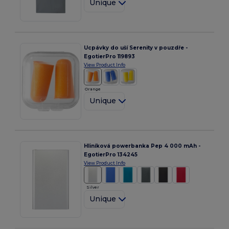
Unique
Ucpávky do uší Serenity v pouzdře -
EgotierPro 119893
View Product Info
Orange
Unique
Hliníková powerbanka Pep 4 000 mAh -
EgotierPro 134245
View Product Info
Silver
Unique