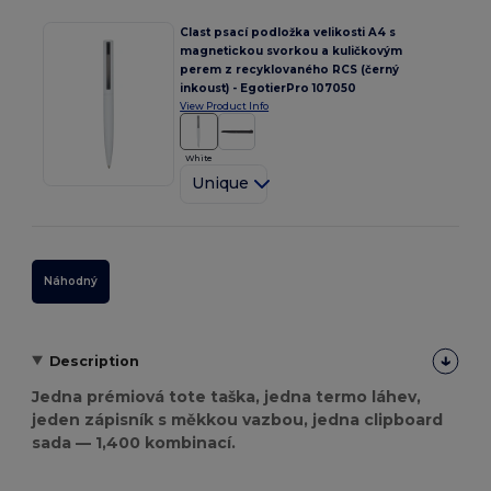
Clast psací podložka velikosti A4 s
magnetickou svorkou a kuličkovým
perem z recyklovaného RCS (černý
inkoust) - EgotierPro 107050
View Product Info
White
Unique
Náhodný
Description
Jedna prémiová tote taška, jedna termo láhev,
jeden zápisník s měkkou vazbou, jedna clipboard
sada — 1,400 kombinací.