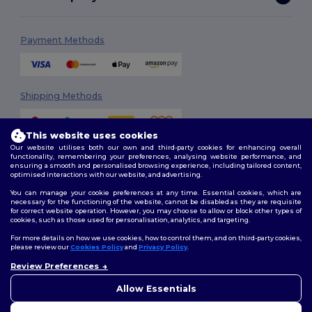
Payment Methods
Shipping Methods
This website uses cookies
Our website utilises both our own and third-party cookies for enhancing overall
functionality, remembering your preferences, analysing website performance, and
ensuring a smooth and personalised browsing experience, including tailored content,
optimised interactions with our website, and advertising.
You can manage your cookie preferences at any time. Essential cookies, which are
Follow Us
necessary for the functioning of the website, cannot be disabled as they are requisite
for correct website operation. However, you may choose to allow or block other types of
cookies, such as those used for personalisation, analytics, and targeting.
For more details on how we use cookies, how to control them, and on third-party cookies,
please review our
Cookies Policy
and
Privacy Policy
.
2026. All Rights Reserved
Review Preferences
Terms & Conditions
|
Customization Policy
|
Privacy Policy
|
Cookies
👋
Ahoj
Policy
|
Site Map
Pokud máte jakékoli dotazy
Allow Essentials
nebo obavy, můžete nás
kdykoli kontaktovat. Náš
Total: