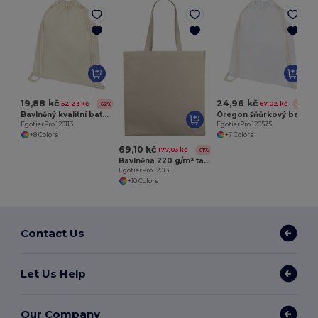
E
19,88 kč
24,96 kč
52,23 kč
67,02 kč
-62%
-63%
Bavlněný kvalitní batůžek Oregon
Oregon šňůrkový batoh z bavlny 140 g/m²
EgotierPro 120113
EgotierPro 120575
+8 Colors
+7 Colors
69,10 kč
177,03 kč
-61%
Bavlněná 220 g/m² taška Odessa
EgotierPro 120135
+10 Colors
Contact Us
Let Us Help
Our Company