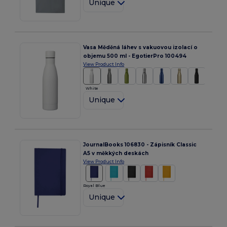
Unique
Vasa Měděná láhev s vakuovou izolací o
objemu 500 ml - EgotierPro 100494
View Product Info
White
Unique
JournalBooks 106830 - Zápisník Classic
A5 v měkkých deskách
View Product Info
Royal Blue
Unique