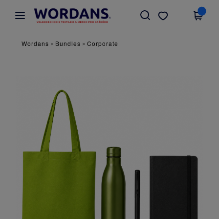
×
Aplikace Wordans
Stáhnout app
Lepší ceny v aplikaci!
Wordans
Bundles
Corporate
>
>