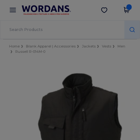
×
Aplikace Wordans
Stáhnout app
Lepší ceny v aplikaci!
Home
Blank Apparel | Accessories
Jackets
Vests
Men
Russell R-014M-0