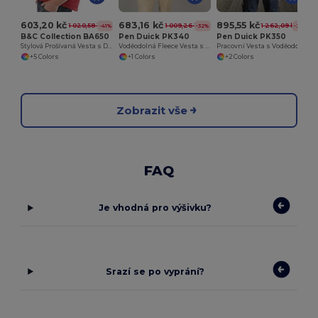
603,20 kč
683,16 kč
895,55 kč
1 020,58 kč
1 009,26 kč
1 262,09 kč
-41%
-32%
-29%
B&C Collection BA650
Pen Duick PK340
Pen Duick PK350
Stylová Prošívaná Vesta s Dekoračním Zipem
Voděodolná Fleece Vesta s Kapsami Regy
Pracovní Vesta s Voděodolnou Úpravou a Mnoha Kapsami
+5 Colors
+1 Colors
+2 Colors
Zobrazit vše
FAQ
Je vhodná pro výšivku?
Srazí se po vyprání?