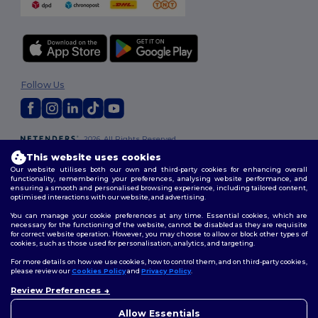
Follow Us
2026. All Rights Reserved
Terms & Conditions
|
Customization Policy
|
Privacy Policy
|
Cookies
This website uses cookies
Policy
|
Site Map
Our website utilises both our own and third-party cookies for enhancing overall
functionality, remembering your preferences, analysing website performance, and
ensuring a smooth and personalised browsing experience, including tailored content,
optimised interactions with our website, and advertising.
You can manage your cookie preferences at any time. Essential cookies, which are
necessary for the functioning of the website, cannot be disabled as they are requisite
for correct website operation. However, you may choose to allow or block other types of
cookies, such as those used for personalisation, analytics, and targeting.
For more details on how we use cookies, how to control them, and on third-party cookies,
please review our
Cookies Policy
and
Privacy Policy
.
Review Preferences
👋
Ahoj
Pokud máte jakékoli dotazy
Allow Essentials