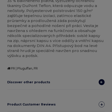
35 % bavlněného plátna, vyztužený ochranou
tkaniny DuPont Teflon, která odpuzuje vodu a
nečistoty. Polyesterové polstrování 150 g/m²
zajišťuje tepelnou izolaci, zatímco elastické
průramky a prodloužená záda poskytují
bezpečné a pohodlné nošení při práci. Vesta je
navržena s ohledem na funkčnost a obsahuje
několik specializovaných přihrádek: svislé kapsy
na zip, náprsní kapsu s více oddíly a vnitřní kapsu
na dokumenty DIN A4. Přístupový bod na levé
straně hrudi je speciálně navržen pro snadnou
výšivku a potisk.
FR | Pluguffan, FR
Discover other products
Product Customer Reviews