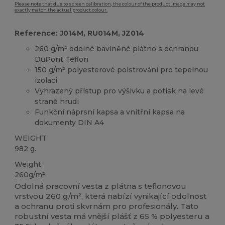
Please note that due to screen calibration, the colour of the product image may not
exactly match the actual product colour.
Reference: J014M, RU014M, JZ014
260 g/m² odolné bavlněné plátno s ochranou
DuPont Teflon
150 g/m² polyesterové polstrování pro tepelnou
izolaci
Vyhrazený přístup pro výšivku a potisk na levé
straně hrudi
Funkční náprsní kapsa a vnitřní kapsa na
dokumenty DIN A4
WEIGHT
982 g.
Weight
260g/m²
Odolná pracovní vesta z plátna s teflonovou
vrstvou 260 g/m², která nabízí vynikající odolnost
a ochranu proti skvrnám pro profesionály. Tato
robustní vesta má vnější plášť z 65 % polyesteru a