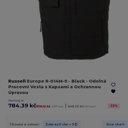
Russell
Europe R-014M-0
- Black
- Odolná
Pracovní Vesta s Kapsami a Ochrannou
Úpravou
Starting at
784.39 kč
|
-
33
%
1179.12 kč
VAT incl.
648.26 kč
VAT excl.
Choose a colour:
Zobrazit vše
+ 3
Size chart