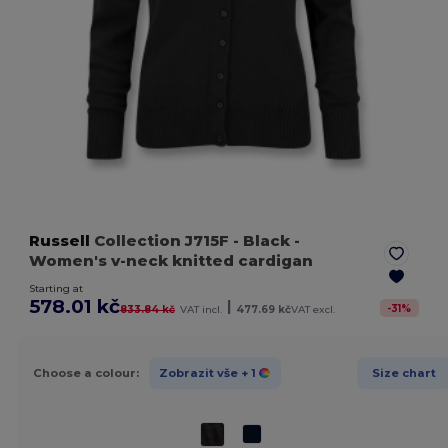
Russell
Collection J715F
- Black
-
Women's v-neck knitted cardigan
Starting at
578.01 kč
|
-
31
%
833.84 kč
VAT incl.
477.69 kč
VAT excl.
Choose a colour:
Zobrazit vše
+ 1
Size chart