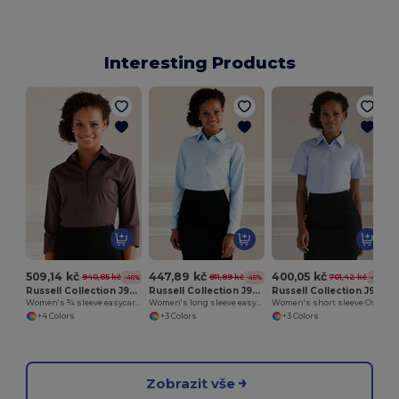
Interesting Products
509,14 kč
447,89 kč
400,05 kč
940,85 kč
811,89 kč
701,42 kč
-46%
-45%
-43%
Russell Collection J946F
Russell Collection J932F
Russell Collection J933F
Women's ¾ sleeve easycare fitted shirt
Women's long sleeve easycare Oxford shirt
Women's short sleeve Oxford shirt
+4 Colors
+3 Colors
+3 Colors
Zobrazit vše