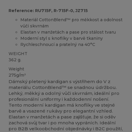
Reference: RU715F, R-715F-0, JZ715
Materiál CottonBlend™ pro měkkost a odolnost
vůči skvrnám
Elastan v manžetách a pase pro stálost tvaru
Moderní styl s knoflíky v barvě tkaniny
Rychleschnoucí a pratelný na 40°C
WEIGHT
362 g.
Weight
275g/m²
Dámský pletený kardigan s výstřihem do V z
materiálu CottonBlend™ se snadnou údržbou.
Lehký, měkký a odolný vůči skvrnám, ideální pro
profesionální uniformy i každodenní nošení.
Tento moderní kardigan má knoflíky ve stejné
barvě a vsazené rukávy pro elegantní vzhled.
Elastan v manžetách a pase zajišťuje, že si oděv
zachová svůj tvar i po mnoha vypráních. Ideální
pro B2B velkoobchodní objednávky i B2C použití,