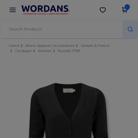
×
Aplikace Wordans
Stáhnout app
Lepší ceny v aplikaci!
Home
Blank Apparel | Accessories
Sweats & Fleece
Cardigan
Women
Russell J715F