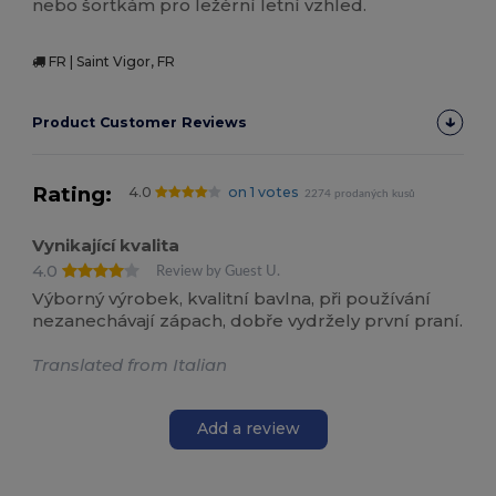
nebo šortkám pro ležérní letní vzhled.
FR | Saint Vigor, FR
Product Customer Reviews
Rating:
4.0
on 1 votes
2274 prodaných kusů
Vynikající kvalita
4.0
Review by Guest U.
Výborný výrobek, kvalitní bavlna, při používání
nezanechávají zápach, dobře vydržely první praní.
Translated from Italian
Add a review