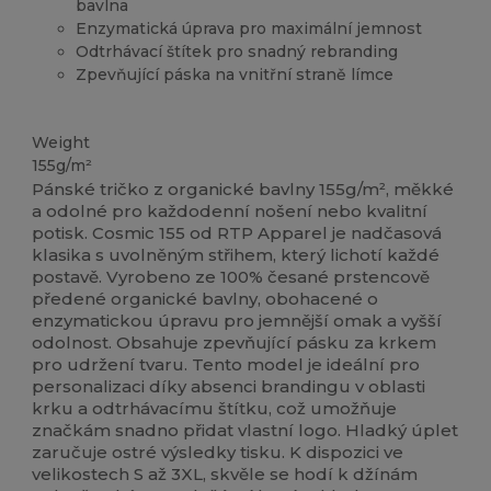
bavlna
Enzymatická úprava pro maximální jemnost
Odtrhávací štítek pro snadný rebranding
Zpevňující páska na vnitřní straně límce
Organic
Vysoké zásoby
Organic
Organic
Weight
155g/m²
Pánské tričko z organické bavlny 155g/m², měkké
a odolné pro každodenní nošení nebo kvalitní
potisk. Cosmic 155 od RTP Apparel je nadčasová
klasika s uvolněným střihem, který lichotí každé
postavě. Vyrobeno ze 100% česané prstencově
předené organické bavlny, obohacené o
enzymatickou úpravu pro jemnější omak a vyšší
odolnost. Obsahuje zpevňující pásku za krkem
pro udržení tvaru. Tento model je ideální pro
personalizaci díky absenci brandingu v oblasti
krku a odtrhávacímu štítku, což umožňuje
značkám snadno přidat vlastní logo. Hladký úplet
zaručuje ostré výsledky tisku. K dispozici ve
velikostech S až 3XL, skvěle se hodí k džínám