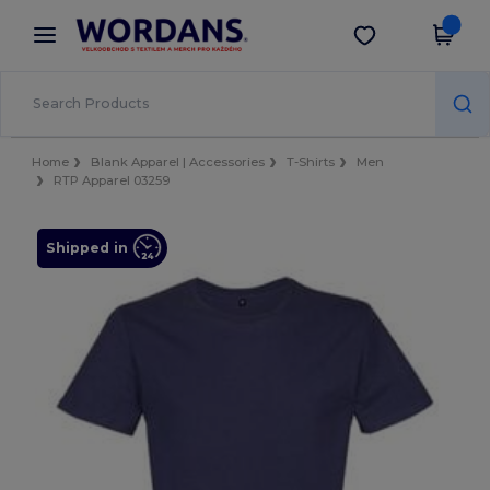
×
Aplikace Wordans
Stáhnout app
Lepší ceny v aplikaci!
Home
Blank Apparel | Accessories
T-Shirts
Men
RTP Apparel 03259
Shipped in