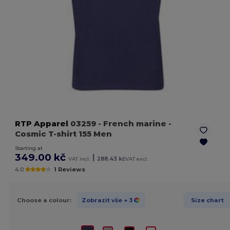
RTP Apparel
03259
- French marine
-
Cosmic T-shirt 155 Men
Starting at
349.00 kč
|
VAT incl.
288.43 kč
VAT excl.
4.0
1 Reviews
Choose a colour:
Zobrazit vše
+ 3
Size chart