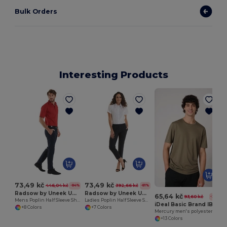
Bulk Orders
Interesting Products
73,49 kč
73,49 kč
446,04 kč
392,66 kč
-84%
-81%
Radsow by Uneek UC710
Radsow by Uneek UC712
65,64 kč
93,60 kč
-30%
Mens Poplin Half Sleeve Shirt
Ladies Poplin Half Sleeve Shirt
iDeal Basic Brand IB300
+8 Colors
+7 Colors
Mercury men's polyester t-shirt
+13 Colors