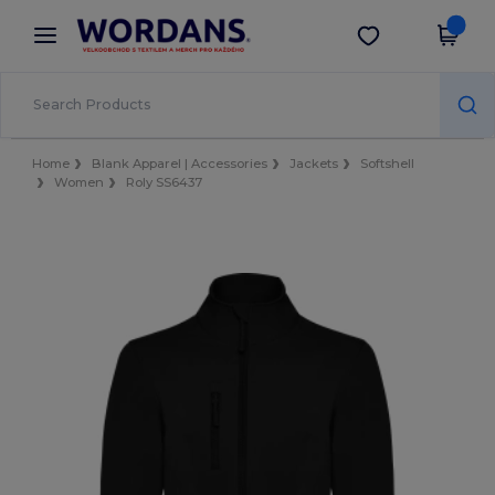
×
Aplikace Wordans
Stáhnout app
Lepší ceny v aplikaci!
Home
Blank Apparel | Accessories
Jackets
Softshell
Women
Roly SS6437