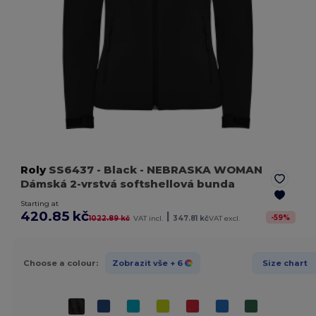
Roly
SS6437
- Black
- NEBRASKA WOMAN
Dámská 2-vrstvá softshellová bunda
Starting at
420.85 kč
|
-
59
%
1022.89 kč
VAT incl.
347.81 kč
VAT excl.
Choose a colour:
Zobrazit vše
+ 6
Size chart