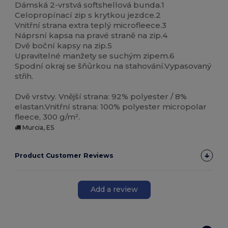
Dámská 2-vrstvá softshellová bunda.1
Celopropínací zip s krytkou jezdce.2
Vnitřní strana extra teplý microfleece.3
Náprsní kapsa na pravé straně na zip.4
Dvě boční kapsy na zip.5
Upravitelné manžety se suchým zipem.6
Spodní okraj se šňůrkou na stahování.Vypasovaný
střih.
Dvě vrstvy. Vnější strana: 92% polyester / 8%
elastan.Vnitřní strana: 100% polyester micropolar
fleece, 300 g/m².
Murcia, ES
Product Customer Reviews
Add a review