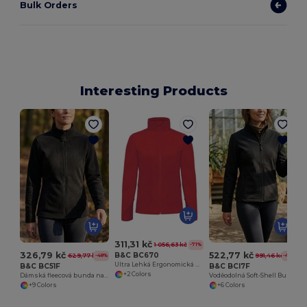
Bulk Orders
Interesting Products
311,31 kč
1 056,63 kč
-71%
326,79 kč
522,77 kč
B&C BC670
629,77 kč
991,46 kč
-48%
-47%
Ultra Lehká Ergonomická Bunda Coolstar
B&C BC51F
B&C BCI7F
+2 Colors
Dámská fleecová bunda na zip
Voděodolná Soft-Shell Bunda s Kontrastní Podšívkou
+9 Colors
+6 Colors