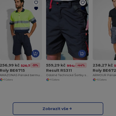
Osobní
Firemní
Ne, děkuji
256,99 kč
559,29 kč
238,27 kč
-51%
-44%
526,70 kč
994,00 kč
Roly BE6715
Result RS311
Roly BE67
AMAZONAS Pánské bermudy
Odolné Technické Šortky s Reflexními Detaily
ARMOUR Pánsk
+1 Colors
+1 Colors
+5 Colors
Zobrazit vše