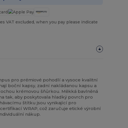
es VAT excluded, when you pay please indicate
pus pro prémiové pohodlí a vysoce kvalitní
mají boční kapsy, zadní nakládanou kapsu a
plochou krémovou šňůrkou. Měkká bavlněná
ena tak, aby poskytovala hladký povrch pro
rhávacímu štítku jsou vynikající pro
ertifikací WRAP, což zaručuje etické výrobní
ndividuální nákup.