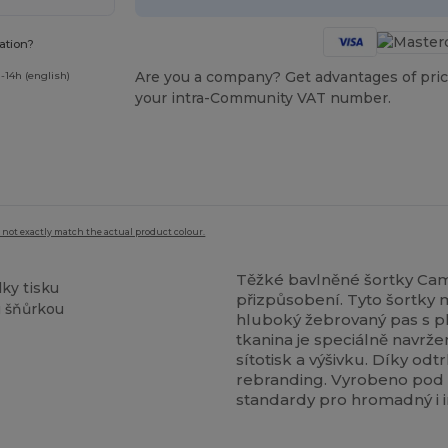
ation?
Are you a company? Get advantages of pric
-14h (english)
your intra-Community VAT number.
 not exactly match the actual product colour.
Těžké bavlněné šortky Cam
dky tisku
přizpůsobení. Tyto šortky 
u šňůrkou
hluboký žebrovaný pas s 
tkanina je speciálně navrž
sítotisk a výšivku. Díky odt
rebranding. Vyrobeno pod c
standardy pro hromadný i i