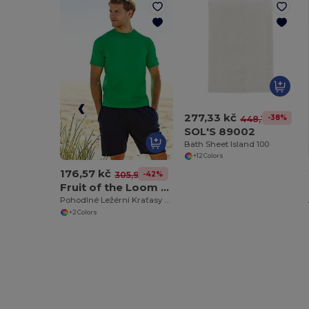
277,33 kč
-38%
448,12 kč
SOL'S 89002
Bath Sheet Island 100
+12 Colors
176,57 kč
-42%
305,99 kč
Fruit of the Loom SS955
Pohodlné Ležérní Kraťasy pro Každodenní Nošení
+2 Colors