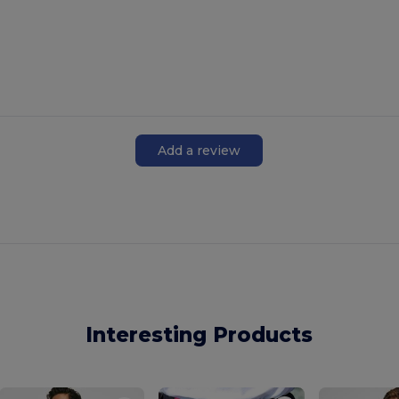
Add a review
Máte
245Kč slevu!
Chcete získat slevu? Řekněte nám, pro
Interesting Products
koho nakupujete?