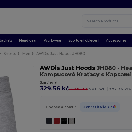
Jackets
Headwear
Workwear
Sportovní oblečení
Accessories
Shorts
Men
AWDis Just Hoods JH080
AWDis Just Hoods
JH080
- He
Kampusové Kraťasy s Kapsami
Starting at
329.56 kč
|
559.06 kč
VAT incl.
272.36 kč
V
Choose a colour:
Zobrazit vše
+ 3