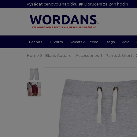
Vyžádat cenovou nabídku
|
Doručení za 24h hodin
Brands
T-Shirts
Sweats & Fleece
Bags
Polo
Home
Blank Apparel | Accessories
Pants & Shorts