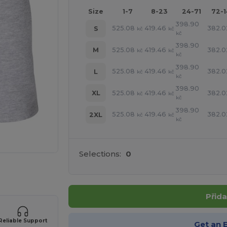
Size
1-7
8-23
24-71
72-
398.90
525.08
419.46
382.0
S
kč
kč
kč
398.90
525.08
419.46
382.0
M
kč
kč
kč
398.90
525.08
419.46
382.0
L
kč
kč
kč
398.90
525.08
419.46
382.0
XL
kč
kč
kč
398.90
525.08
419.46
382.0
2XL
kč
kč
kč
Selections:
0
 své produkty
Přida
Reliable Support
Get an 