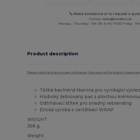
Need assistance or to request a quot
Contact
sales@wordans.ca
Monday - Thursday : 10h-13h & 14h-17h30 Friday : 10h
Product description
Please note that due to screen calibration, the colour of the product image may
Těžká bavlněná tkanina pro vynikající výsle
Hluboký žebrovaný pas s plochou krémovo
Odtrhávací štítek pro snadný rebranding
Etická výroba s certifikací WRAP
WEIGHT
358 g.
Weight