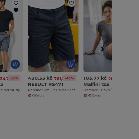
430,33 kč
103,77 kč
-55%
-43%
-63%
534,79 kč
761,28 kč
282,19 kč
25
RESULT RS471
Malfini 123
é bermudy
Pánské Slim Fit Chino Kraťasy s Kapsami
Dámské Tričko Šaty Láska Malfini
+2 Colors
+12 Colors