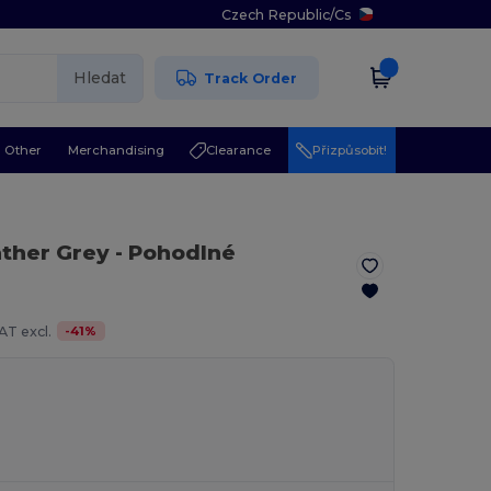
Czech Republic
/
Cs
Hledat
Track Order
Other
Merchandising
Clearance
Přizpůsobit!
ather Grey
- Pohodlné
-
41
%
AT excl.