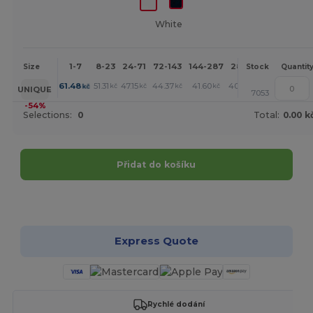
White
1-7
8-23
24-71
72-143
144-287
288 +
More
Size
Stock
Quantit
+
61.48
51.31
47.15
44.37
41.60
40.91
kč
kč
kč
kč
kč
kč
UNIQUE
7053
-54%
Selections:
0
Total:
0.00 k
Přidat do košíku
Přizpůsobte si to!
Express Quote
Rychlé dodání