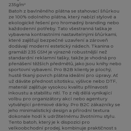
235g/m²
Batoh z bavlněného plátna se stahovací šňůrkou
ze 100% odolného plátna, který nabízí stylové a
ekologické řešení pro hromadný branding nebo
každodenní potřeby. Tato všestranná taška je
vybavena kontrastními nastavitelnými šňůrkami,
které zajišťují bezpečné uzavření a zároveň
dodávají moderní estetický nádech. Tkanina o
gramáži 235 GSM je výrazně robustnější než
standardní reklamní tašky, takže je vhodná pro
přenášení těžších předmětů, jako jsou knihy nebo
sportovní vybavení. Pro B2B klienty je plochý,
hustě tkaný povrch plátna ideální pro úpravy. Ať
už dáváte přednost sítotisku, výšivce nebo DTF,
materiál zajišťuje vysokou kvalitu přilnavosti
inkoustu a stabilitu nití. To z něj dělá vynikající
volbu pro organizátory akcí nebo agentury
vytvářející prémiové dárky. Pro B2C zákazníky se
jeho minimalistický design a přírodní textura
dokonale hodí k udržitelnému životnímu stylu.
Tento batoh, který je k dispozici pro
velkoobchodní prodej, kombinuje praktičnost s