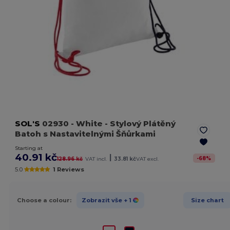
SOL'S
02930
- White
- Stylový Plátěný
Batoh s Nastavitelnými Šňůrkami
Starting at
40.91 kč
|
-
68
%
128.96 kč
VAT incl.
33.81 kč
VAT excl.
5.0
1 Reviews
Choose a colour:
Zobrazit vše
+ 1
Size chart