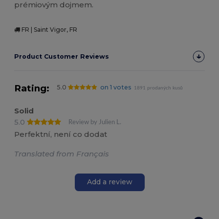
prémiovým dojmem.
FR | Saint Vigor, FR
Product Customer Reviews
Rating:
5.0
on 1 votes
1891 prodaných kusů
Solid
5.0
Review by Julien L.
Perfektní, není co dodat
Translated from Français
Add a review