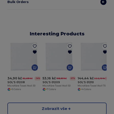
Bulk Orders
Interesting Products
U
34,90 kč
53,16 kč
144,44 kč
52,69 kč
159,93 kč
222,10 kč
-34%
-67%
-35%
SOL'S 01208
SOL'S 01209
SOL'S 01210
Microfibre Towel Atoll 30
Microfibre Towel Atoll 50
Microfibre Towel Atoll 70
+5 Colors
+7 Colors
+4 Colors
Zobrazit vše