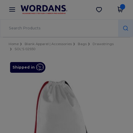
×
Aplikace Wordans
Stáhnout app
Lepší ceny v aplikaci!
Home
Blank Apparel | Accessories
Bags
Drawstrings
SOL'S 02930
Shipped in